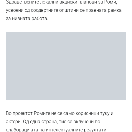
Здравствените локални акциски планови за Роми,
усвоени од соодвртните општини се правната рамка
за нивната работа.
Во проектот Ромите не се само корисници туку и
актери. Од една страна, тие се вклучени во
елаборацијата на интелектуалните резултати,