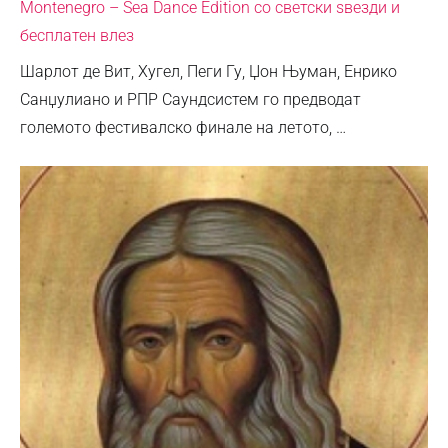
Montenegro – Sea Dance Edition со светски ѕвезди и
бесплатен влез
Шарлот де Вит, Хугел, Пеги Гу, Џон Њуман, Енрико
Санџулиано и РПР Саундсистем го предводат
големото фестивалско финале на летото, …