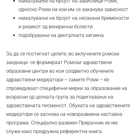
намалување на бројот на зависници Роми,
односно Роми на кои им се заканува зависност
намалување на бројот на несакани бремености
и ризикот од венерични болести
подобрување на денталната хигиена.
За да се постигнат целите, во вклучените ромски
заедници се формираат Ромски здравствени
образовни центри во кои соодветно обучените
здравствени медијатори – самите Роми – ќе
спроведуваат специфични мерки за образование на
возрасни од целната група за подигнување на
здравствената писменост. Обуката на здравствените
медијатори се заснова на новоразвиена наставна
програма. Специјално развиен Прирачник ќе им
служи како придружна референтна книга.