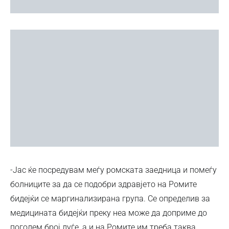
-Јас ќе посредувам меѓу ромската заедница и помеѓу
болниците за да се подобри здравјето на Ромите
бидејќи се маргинализирана група. Се определив за
медицината бидејќи преку неа може да доприме до
поголем број луѓе, а и на Ромите им треба таква