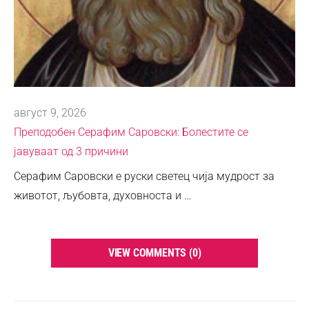
август 9, 2026
Преподобен Серафим Саровски: Болестите се
јавуваат од 3 причини
Серафим Саровски е руски светец чија мудрост за
животот, љубовта, духовноста и …
VIEW COMMENTS (0)