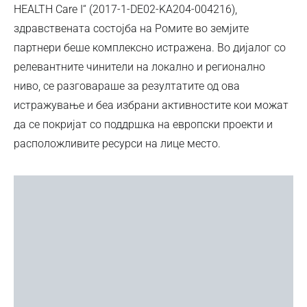
HEALTH Care I“ (2017-1-DE02-KA204-004216),
здравствената состојба на Ромите во земјите
партнери беше комплексно истражена. Во дијалог со
релевантните чинители на локално и регионално
ниво, се разговараше за резултатите од ова
истражување и беа избрани активностите кои можат
да се покријат со поддршка на европски проекти и
расположливите ресурси на лице место.