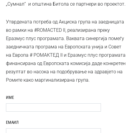
„Сумнал“ и општина Битола се партнери во проектот.
Утврдената потреба од Акциска група на заедницата
во рамки на #RОМАCТЕD II, реализирана преку
Еразмус плус програмата. Ваквата синергија помеѓу
заедничката програма на Европската унија и Совет
на Европа # РОМАКТЕД II и Еразмус плус програмата
финансирана од Европската комисија даде конкретен
резултат во насока на подобрување на здравјето на
Ромите како маргинализирана група.
ИМЕ
ЕМАИЛ