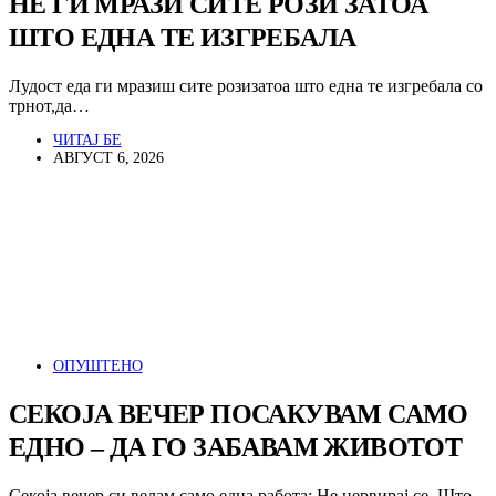
НЕ ГИ МРАЗИ СИТЕ РОЗИ ЗАТОА
ШТО ЕДНА ТЕ ИЗГРЕБАЛА
Лудост еда ги мразиш сите розизатоа што една те изгребала со
трнот,да…
ЧИТАЈ БЕ
АВГУСТ 6, 2026
ОПУШТЕНО
СЕКОЈА ВЕЧЕР ПОСАКУВАМ САМО
ЕДНО – ДА ГО ЗАБАВАМ ЖИВОТОТ
Секоја вечер си велам само една работа: Не нервирај се. Што