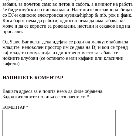
забави, за почеток само во петок и сабота, а начинот на работа
ќе биде клубски со високи маси. Настаните воглавно ќе бидат
со DJ-и односно електронска музика/hiphop & rnb, рок и фанк.
Кога барот нема да работи, односно нема да има забава, ќе
може и да се користи за родендени, настани и секаков вид на
прослави.
Од Stage Bar велат дека идејата се роди од малкуте забави за
младите, недоволен простор им се дава на Dj-и кои се тренд
кај младата популација, а единствено место за забава се
ноќните клубови (се останато е или кафани или класични
кафичи).
НАПИШЕТЕ КОМЕНТАР
Вашата адреса за е-пошта нема да биде објавена.
Задолжителните полиња се означени со
*
КОМЕНТАР
*