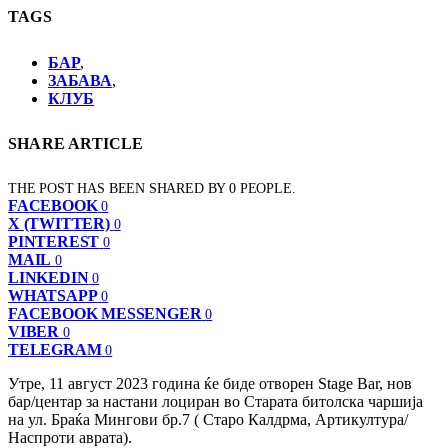
TAGS
БАР
,
ЗАБАВА
,
КЛУБ
SHARE ARTICLE
THE POST HAS BEEN SHARED BY
0
PEOPLE.
FACEBOOK
0
X (TWITTER)
0
PINTEREST
0
MAIL
0
LINKEDIN
0
WHATSAPP
0
FACEBOOK MESSENGER
0
VIBER
0
TELEGRAM
0
Утре, 11 август 2023 година ќе биде отворен Stage Bar, нов
бар/центар за настани лоциран во Старата битолска чаршија
на ул. Браќа Мингови бр.7 ( Старо Калдрма, Артикултура/
Наспроти аврата).