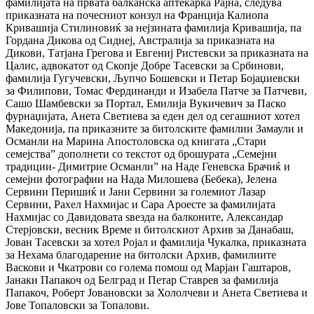
фамилијата на првата балканска аптекарка Рајна, следува
приказната на почесниот конзул на Франција Калиопа
Кривашија Стилиновиќ за нејзината фамилија Кривашија, па
Гордана Дикова од Сиднеј, Австралија за приказната на
Дикови, Татјана Грегова и Евгениј Ристевски за приказната на
Цалис, адвокатот од Скопје Добре Тасевски за Србинови,
фамилија Гугучевски, Љупчо Бошевски и Петар Бојаџиевски
за Филипови, Томас Фердинанди и Изабела Патче за Патчеви,
Сашо Шамбевски за Портал, Емилија Вукичевич за Паско
фурнаџијата, Анета Светиева за еден дел од сегашниот хотел
Македонија, па приказните за битолските фамилии Замаули и
Османли на Марина Апостоловска од книгата „Стари
семејства” дополнети со текстот од брошурата „Семејни
традиции- Димитрие Османли” на Наде Геневска Брачиќ и
семејни фотографии на Нада Милошева (Бебека), Јелена
Сервини Перишиќ и Јани Сервини за големиот Лазар
Сервини, Рахел Нахмијас и Сара Ароесте за фамилијата
Нахмијас со Давидовата ѕвезда на балконите, Александар
Стерјовски, весник Време и битолскиот Архив за Данабаш,
Јован Тасевски за хотел Ројал и фамилија Чукалка, приказната
за Нехама благодарение на битолски Архив, фамилиите
Васкови и Чкатрови со голема помош од Марјан Гаштаров,
Јанаки Папакоч од Белград и Петар Ставрев за фамилија
Папакоч, Роберт Јовановски за Хололчеви и Анета Светиева и
Јове Топаловски за Топалови.