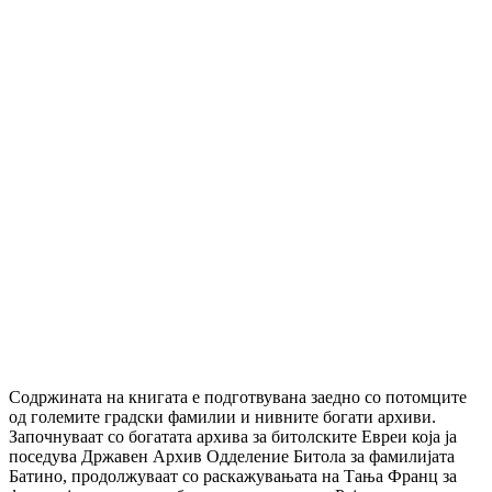
Содржината на книгата е подготвувана заедно со потомците
од големите градски фамилии и нивните богати архиви.
Започнуваат со богатата архива за битолските Евреи која ја
поседува Државен Архив Одделение Битола за фамилијата
Батино, продолжуваат со раскажувањата на Тања Франц за