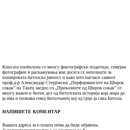
Книгата изобилува со многу фактографски податоци, семејни
фотографии и раскажувања кои досега се непознати за
пошироката битолска јавност и како што нагласи самиот
проф.д-р Александар Стерјовски „Перформансите на Широк
сокак” на Такец заедно со „Приказните од Широк сокак” се
многу важен и битен дел од битолската историја која мора да
ја има и познава секој битолчанец кој од срце ја сака Битола.
НАПИШЕТЕ КОМЕНТАР
Вашата адреса за е-пошта нема да биде објавена.