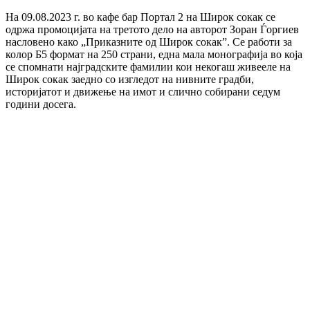
На 09.08.2023 г. во кафе бар Портал 2 на Широк сокак се
одржа промоцијата на третото дело на авторот Зоран Ѓоргиев
насловено како „Приказните од Широк сокак”. Се работи за
колор Б5 формат на 250 страни, една мала монографија во која
се спомнати најградските фамилии кои некогаш живееле на
Широк сокак заедно со изгледот на нивните градби,
историјатот и движење на имот и слично собирани седум
години досега.