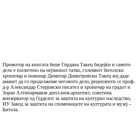
Промотор на книгата беше Гордана Такец бидејќи и самото
дело е посветено на нејзиниот татко, големиот битолски
хроничар и новинар Димитар Димитровски Такец кој даде
аманет да го продолжиме неговото дело, рецензенти се проф.
д-р Александар Стерјовски писател и хроничар на градот и
Зоран Алтипармаков дипл.инж.архитект, советник
конзерватор од Одделот за заштита на културно наследство,
НУ Завод за заштита на спомениците на културата и музеј –
Битола.