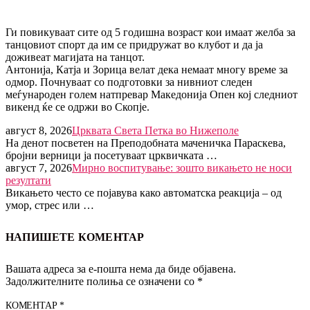
Ги повикуваат сите од 5 годишна возраст кои имаат желба за
танцовиот спорт да им се придружат во клубот и да ја
доживеат магијата на танцот.
Антонија, Катја и Зорица велат дека немаат многу време за
одмор. Почнуваат со подготовки за нивниот следен
меѓународен голем натпревар Македонија Опен кој следниот
викенд ќе се одржи во Скопје.
август 8, 2026
Црквата Света Петка во Нижеполе
На денот посветен на Преподобната маченичка Параскева,
бројни верници ја посетуваат црквичката …
август 7, 2026
Мирно воспитување: зошто викањето не носи
резултати
Викањето често се појавува како автоматска реакција – од
умор, стрес или …
НАПИШЕТЕ КОМЕНТАР
Вашата адреса за е-пошта нема да биде објавена.
Задолжителните полиња се означени со
*
КОМЕНТАР
*