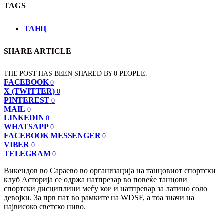
TAGS
ТАНЦ
SHARE ARTICLE
THE POST HAS BEEN SHARED BY
0
PEOPLE.
FACEBOOK
0
X (TWITTER)
0
PINTEREST
0
MAIL
0
LINKEDIN
0
WHATSAPP
0
FACEBOOK MESSENGER
0
VIBER
0
TELEGRAM
0
Викендов во Сараево во организација на танцовиот спортски
клуб Асторија се одржа натпревар во повеќе танцови
спортски дисциплини меѓу кои и натпревар за латино соло
девојки. За прв пат во рамките на WDSF, а тоа значи на
највисоко светско ниво.