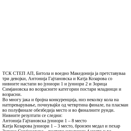
ТСК СТЕП АП, Битола и воедно Македонија ја претставуваа
три девојки, Антонија Гајтановска и Катја Козарова со
нивните настапи во јуниори 1 и јуниори 2 и Зорица
Симјановска во возрасните категории постари младинци и
возрасни.
Во многу јака и бројна конкуренција, низ неколку кола на
натпреварување, почнувајќи од четвртина финале, па пласман
во полуфинале обезбедија место и во финалните рунди.
Нивните резултати се следни:
Антонија Гајтановска јуниори 1 – 8 место
Катја Козарова јуниори 1 – 3 место, бронзен медал и пехар