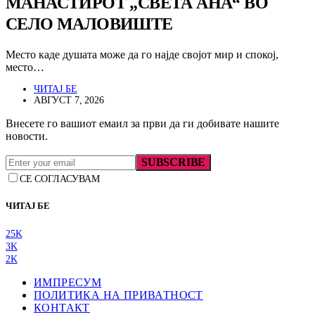
МАНАСТИРОТ „СВЕТА АНА“ ВО
СЕЛО МАЛОВИШТЕ
Место каде душата може да го најде својот мир и спокој,
место…
ЧИТАЈ БЕ
АВГУСТ 7, 2026
Внесете го вашиот емаил за први да ги добивате нашите
новости.
SUBSCRIBE
СЕ СОГЛАСУВАМ
ЧИТАЈ БЕ
25K
3K
2K
ИМПРЕСУМ
ПОЛИТИКА НА ПРИВАТНОСТ
КОНТАКТ