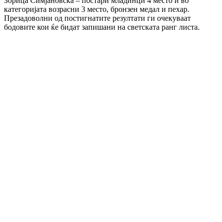
Зорица Симјановска – постари младинци 4 место и во
категоријата возрасни 3 место, бронзен медал и пехар.
Презадоволни од постигнатите резултати ги очекуваат
бодовите кои ќе бидат запишани на светската ранг листа.