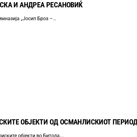
ОСКА И АНДРЕА РЕСАНОВИЌ
имназија „Јосип Броз –…
СКИТЕ ОБЈЕКТИ ОД ОСМАНЛИСКИОТ ПЕРИОД
иските објекти во Битола,…