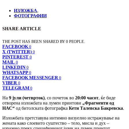
ИЗЛОЖБА
,
ФОТОГРАФИИ
SHARE ARTICLE
THE POST HAS BEEN SHARED BY
0
PEOPLE.
FACEBOOK
0
X (TWITTER)
0
PINTEREST
0
MAIL
0
LINKEDIN
0
WHATSAPP
0
FACEBOOK MESSENGER
0
VIBER
0
TELEGRAM
0
На
9 јули (четврток)
, со почеток во
20:00 часот
, ќе биде
отворена изложбата на лумен принтови
„Фрагменти од
НАС“
од битолската фотографка
Кети Талевска Бакревска
.
Изложбата претставува интимно визуелно истражување на
жената како слоевито суштество – тело, мисла и дух –
изразено преку специфичниот јазик на лумен принтот,