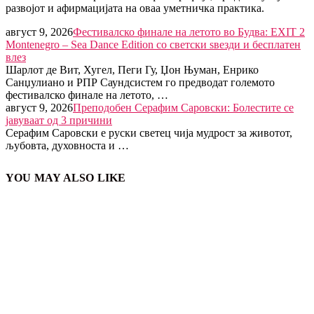
развојот и афирмацијата на оваа уметничка практика.
август 9, 2026
Фестивалско финале на летото во Будва: EXIT 2
Montenegro – Sea Dance Edition со светски ѕвезди и бесплатен
влез
Шарлот де Вит, Хугел, Пеги Гу, Џон Њуман, Енрико
Санџулиано и РПР Саундсистем го предводат големото
фестивалско финале на летото, …
август 9, 2026
Преподобен Серафим Саровски: Болестите се
јавуваат од 3 причини
Серафим Саровски е руски светец чија мудрост за животот,
љубовта, духовноста и …
YOU MAY ALSO LIKE