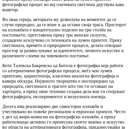
фотографски процес во кој сончевата светлина дејствува како
коавтор.
Во оваа серија, авторката му дозволува на моментот да се
случи природно, да се впие и да остави своја трага. Просторот
на изложбата е концептуално поделен на три столба на
постоењето, претставени преку три женски силуети,
создадени исклучиво со техниката на лумен принтот. Преку
светлината, времето и природните процеси, делата отвораат
простор за размислување за идентитетот, личното искуство и
различните слоеви на човековото постоење.
Кети Талевска Бакревска од Битола е фотографка која работи
со алтернативни фотографски процеси, меѓу кои лумен
принтови, цијанотипија, класична аналогна фотографија и
камера обскура. Нејзиното творештво е инспирирано од
природата, светлината и трагите што тие ги оставаат на
хартијата, а преку овие техники создава дела кои ги спојуваат
фотографијата, експериментот и визуелната поезија.
Досега има реализирано две самостојни изложби и
учествувано во повеќе регионални и европски проекти. Често
е дел од жири-комисии на фотографски изложби, а преку
работилници активно го пренесува своето знаење и искуство
во областа на алтернативната фотографија, придонесувајќи за