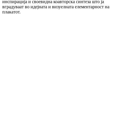
инспирација и своевидна коавторска синтеза што ја
вградуваат во идејната и визуелната елементарност на
плакатот.