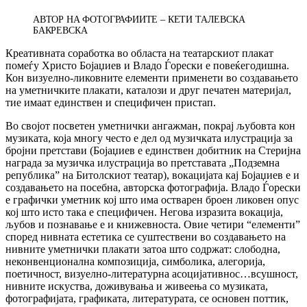
АВТОР НА ФОТОГРАФИИТЕ – КЕТИ ТАЛЕВСКА
БАКРЕВСКА
Креативната соработка во областа на театарскиот плакат
помеѓу Христо Бојаџиев и Владо Ѓорески е повеќегодишна.
Кон визуелно-ликовните елементи применети во создавањето
на уметничките плакати, каталози и друг печатен материјал,
тие имаат единствен и специфичен пристап.
Во својот посветен уметнички ангажман, покрај љубовта кон
музиката, која многу често е дел од музичката илустрација за
бројни претстави (Бојаџиев е единствен добитник на Стеријна
награда за музичка илустрација во претставата „Подземна
република” на Битолскиот театар), вокацијата кај Бојаџиев е и
создавањето на посебна, авторска фотографија. Владо Ѓорески
е графички уметник кој што има остварен броен ликовен опус
кој што исто така е специфичен. Негова изразита вокација,
љубов и познавање е и книжевноста. Овие четири “елементи”
според нивната естетика се суштествени во создавањето на
нивните уметнички плакати затоа што содржат: слободна,
неконвенционална композиција, симболика, алегорија,
поетичност, визуелно-литературна асоцијативнос…всушност,
нивните искуства, доживувања и живеења со музиката,
фотографијата, графиката, литературата, се основен поттик,