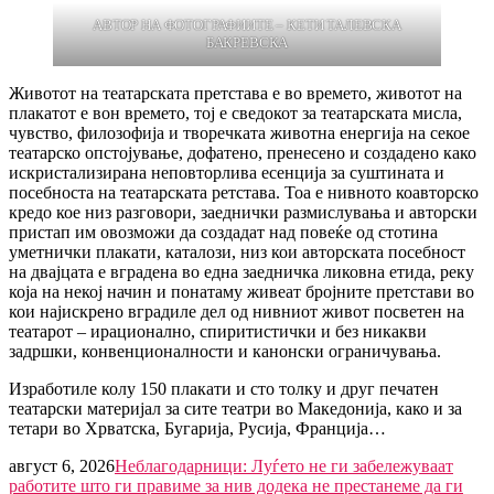
АВТОР НА ФОТОГРАФИИТЕ – КЕТИ ТАЛЕВСКА
БАКРЕВСКА
Животот на театарската претстава е во времето, животот на
плакатот е вон времето, тој е сведокот за театарската мисла,
чувство, филозофија и творечката животна енергија на секое
театарско опстојување, дофатено, пренесено и создадено како
искристализирана неповторлива есенција за суштината и
посебноста на театарската ретстава. Тоа е нивното коавторско
кредо кое низ разговори, заеднички размислувања и авторски
пристап им овозможи да создадат над повеќе од стотина
уметнички плакати, каталози, низ кои авторската посебност
на двајцата е вградена во една заедничка ликовна етида, реку
која на некој начин и понатаму живеат бројните претстави во
кои најискрено вградиле дел од нивниот живот посветен на
театарот – ирационално, спиритистички и без никакви
задршки, конвенционалности и канонски ограничувања.
Изработиле колу 150 плакати и сто толку и друг печатен
театарски материјал за сите театри во Македонија, како и за
тетари во Хрватска, Бугарија, Русија, Франција…
август 6, 2026
Неблагодарници: Луѓето не ги забележуваат
работите што ги правиме за нив додека не престанеме да ги