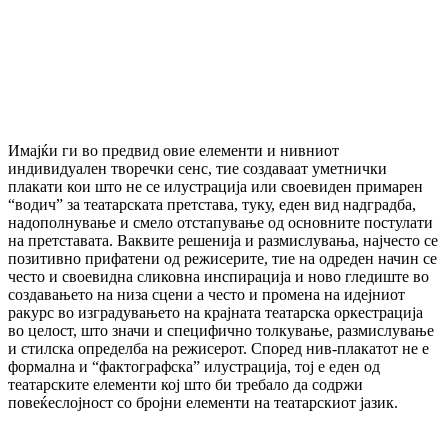
Имајќи ги во предвид овие елементи и нивниот
индивидуален творечки сенс, тие создаваат уметнички
плакати кои што не се илустрација или своевиден примарен
“водич” за театарската претстава, туку, еден вид надградба,
надополнување и смело отстапување од основните постулати
на претставата. Ваквите решенија и размислувања, најчесто се
позитивно прифатени од режисерите, тие на одреден начин се
често и своевидна сликовна инспирација и ново гледиште во
создавањето на низа сцени а често и промена на идејниот
ракурс во изградувањето на крајната театарска оркестрација
во целост, што значи и специфично толкување, размислување
и стилска определба на режисерот. Според нив-плакатот не е
формална и “фактографска” илустрација, тој е еден од
театарските елементи кој што би требало да содржи
повеќеслојност со бројни елементи на театарскиот јазик.