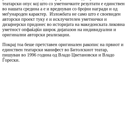
театарски опус кој што со уметничките резултати е единствен
во нашата средина а е и вреднуван со бројни награди и од
меѓународен карактер. Изложбата не само што е своевиден
авторски проект туку е и исклучителен уметнички и
дизајнерски придонес во историјата на македонската ликовна
уметност опфаќајќи широк дијапазон на индивидуални и
оригинални авторски реализации.
Покрај тоа беше претставен оригинален ракопис на првиот и
единствен театарски манифест во Битолскиот театар,
пишуван во 1996 година од Владо Цветановски и Владо
Ѓорески.