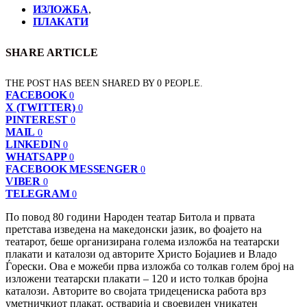
ИЗЛОЖБА
,
ПЛАКАТИ
SHARE ARTICLE
THE POST HAS BEEN SHARED BY
0
PEOPLE.
FACEBOOK
0
X (TWITTER)
0
PINTEREST
0
MAIL
0
LINKEDIN
0
WHATSAPP
0
FACEBOOK MESSENGER
0
VIBER
0
TELEGRAM
0
По повод 80 години Народен театар Битола и првата
претстава изведена на македонски јазик, во фоајето на
театарот, беше организирана голема изложба на театарски
плакати и каталози од авторите Христо Бојаџиев и Владо
Ѓорески. Ова е можеби прва изложба со толкав голем број на
изложени театарски плакати – 120 и исто толкав бројна
каталози. Авторите во својата тридецениска работа врз
уметничкиот плакат, остварија и своевиден уникатен