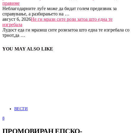
правиме
Неблагодарните луѓе може да бидат голем предизвик за
справување, а разбирањето на …
август 6, 2026
Не ги мрази сите рози затоа што една те
изгребала
Лудост еда ги мразиш сите розизатоа што една те изгребала со
трнот,да …
YOU MAY ALSO LIKE
ВЕСТИ
8
ПРОМОВИРАН ЕПСКО-