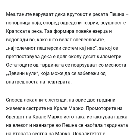
Мештаните веруваат дека врутокот е реката Пешна –
понорница која, според одредени теории, всушност е
Крапската река. Таа формира повеќе езерца и
водопади во, како што велат спелеолозите,
„најголемиот пештерски систем кај нас“, за кој се
претпоставува дека е долг околу десет километри.
Остатоците од тврдината се поврзуваат со месноста
„Девини кули“, која може да се забележи од
внатрешноста на пештерата.
Според локалните легенди, на овие две тврдини
живееле сестрите на Крале Марко. Промоторите на
брендот на Крале Марко исто така истакнуваат дека
на влезот и навнатре во Пешна се наоѓала тврдината
на втората сестра на Марко. Локалитетот е