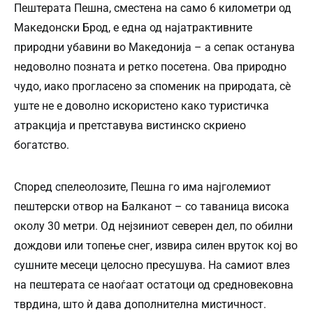
Пештерата Пешна, сместена на само 6 километри од
Македонски Брод, е една од најатрактивните
природни убавини во Македонија – а сепак останува
недоволно позната и ретко посетена. Ова природно
чудо, иако прогласено за споменик на природата, сè
уште не е доволно искористено како туристичка
атракција и претставува вистинско скриено
богатство.
Според спелеолозите, Пешна го има најголемиот
пештерски отвор на Балканот – со таваница висока
околу 30 метри. Од нејзиниот северен дел, по обилни
дождови или топење снег, извира силен вруток кој во
сушните месеци целосно пресушува. На самиот влез
на пештерата се наоѓаат остатоци од средновековна
тврдина, што ѝ дава дополнителна мистичност.