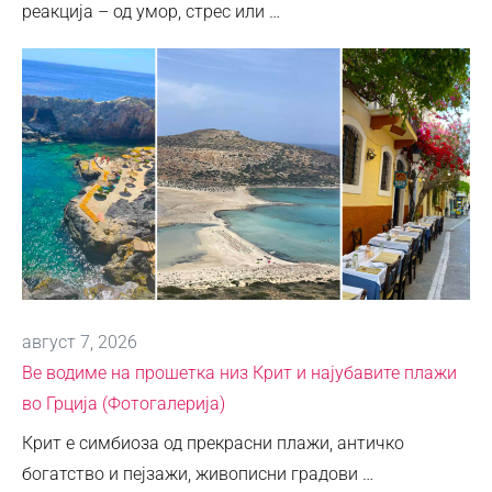
реакција – од умор, стрес или …
август 7, 2026
Ве водиме на прошетка низ Крит и најубавите плажи
во Грција (Фотогалерија)
Крит е симбиоза од прекрасни плажи, античко
богатство и пејзажи, живописни градови …