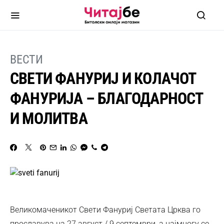
ВЕСТИ
СВЕТИ ФАНУРИЈ И КОЛАЧОТ
ФАНУРИЈА – БЛАГОДАРНОСТ
И МОЛИТВА
Великомаченикот Свети Фануриј Светата Црква го
прославува на 27 август / 9 септември, а најмногу се