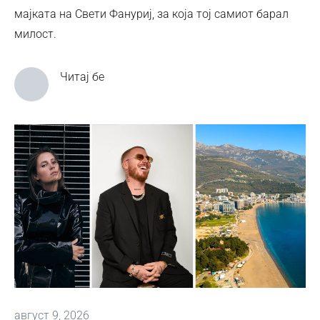
мајката на Свети Фануриј, за која тој самиот барал
милост.
Читај бе
август 9, 2026