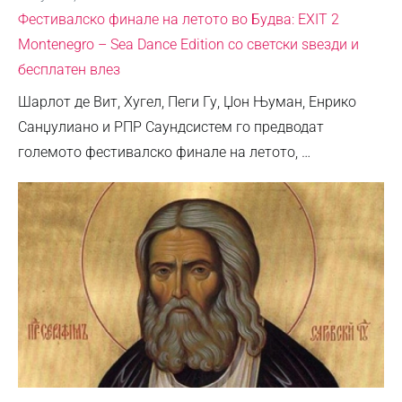
Фестивалско финале на летото во Будва: EXIT 2
Montenegro – Sea Dance Edition со светски ѕвезди и
бесплатен влез
Шарлот де Вит, Хугел, Пеги Гу, Џон Њуман, Енрико
Санџулиано и РПР Саундсистем го предводат
големото фестивалско финале на летото, …