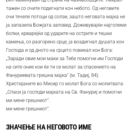
тажен со очите подигнати кон небото. Од неговите
очи течеле потоци од солзи, зашто неговата мајка не
ја запазила Божјата заповед. Доживувајќи најголеми
болки, крварејќи од ударите на острите и тешки
камења, со разгорено срце, ја воздигнал душата кон
Господа и од дното на срцето повикал кон Бога:
„Заради овие мои маки за Тебе помогни им Господи
на сите оние кои ќе ти се молат за спасението на
Фануриевата грешна мајка“ (м. Тадиј, 84).
Христијаните во Мисир го молат Бога со молитвата:
„Спаси ја господи мајката на Св. Фануриј и помогни
ми мене грешниот”.
ми мене грешниот“.
ЗНАЧЕЊЕ НА НЕГОВОТО ИМЕ