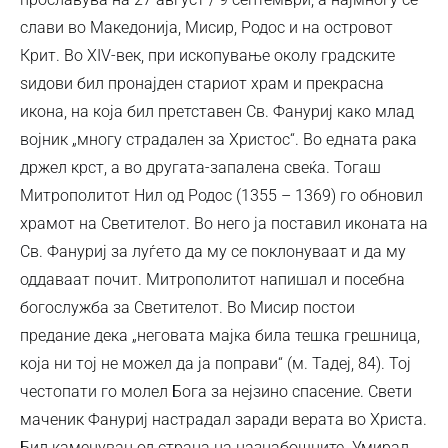
слави во Македонија, Мисир, Родос и на островот
Крит. Во XIV-век, при ископување околу градските
ѕидови бил пронајден стариот храм и прекрасна
икона, на која бил претставен Св. Фануриј како млад
војник „многу страдален за Христос“. Во едната рака
држел крст, а во другата-запалена свеќа. Тогаш
Митрополитот Нил од Родос (1355 – 1369) го обновил
храмот на Светителот. Во него ја поставил иконата на
Св. Фануриј за луѓето да му се поклонуваат и да му
оддаваат почит. Митрополитот напишал и посебна
богослужба за Светителот. Во Мисир постои
предание дека „неговата мајка била тешка грешница,
која ни тој не можел да ја поправи“ (м. Тадеј, 84). Тој
честопати го молел Бога за нејзино спасение. Свети
маченик Фануриј настрадал заради верата во Христа.
Бил каменуван од страна на назнабошците. Умирал