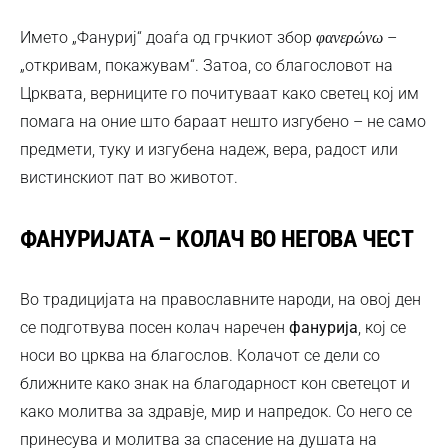
Името „Фануриј“ доаѓа од грчкиот збор
–
φανερώνω
„откривам, покажувам“. Затоа, со благословот на
Црквата, верниците го почитуваат како светец кој им
помага на оние што бараат нешто изгубено – не само
предмети, туку и изгубена надеж, вера, радост или
вистинскиот пат во животот.
ФАНУРИЈАТА – КОЛАЧ ВО НЕГОВА ЧЕСТ
Во традицијата на православните народи, на овој ден
се подготвува посен колач наречен
фанурија
, кој се
носи во црква на благослов. Колачот се дели со
ближните како знак на благодарност кон светецот и
како молитва за здравје, мир и напредок. Со него се
принесува и молитва за спасение на душата на