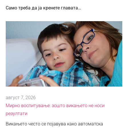
Само треба да ја кренете главата…
август 7, 2026
Мирно воспитување: зошто викањето не носи
резултати
Викањето често се појавува како автоматска