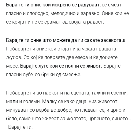
Барајте ги оние кои искрено се радуваат,
се смеат
гласно и слободно, мелодично и заразно. Оние кои не
се кријат и не се срамат од својата радост.
Б
арајте ги оние што можете да ги сакате засекогаш.
Побарајте ги оние кои стојат и ја чекаат вашата
љубов. Со кој ќе поврзете две езера и ќе добиете
море.
Барајте луѓе кои се полни со живот.
Барајте
гласни луѓе, со брчки од смеење.
Побарајте ги во паркот и на сцената, тажни и среќни,
мали и големи. Малку се како деца, низ животот
минуваат со верба во добро, но гледаат се, и црно и
бело, само што живеат за жолтото, црвеното, синото…
_Барајте ги.