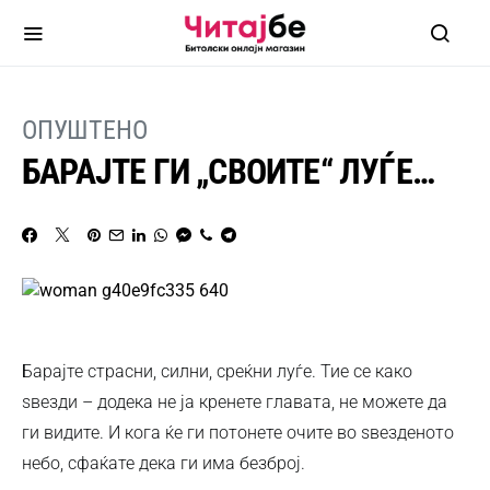
ОПУШТЕНО
БАРАЈТЕ ГИ „СВОИТЕ“ ЛУЃЕ…
Барајте страсни, силни, среќни луѓе. Тие се како
ѕвезди – додека не ја кренете главата, не можете да
ги видите. И кога ќе ги потонете очите во ѕвезденото
небо, сфаќате дека ги има безброј.