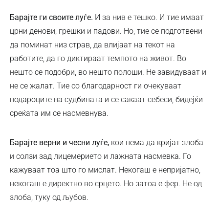
Барајте ги своите луѓе.
И за нив е тешко. И тие имаат
црни денови, грешки и падови. Но, тие се подготвени
да поминат низ страв, да влијаат на текот на
работите, да го диктираат темпото на живот. Во
нешто се подобри, во нешто полоши. Не завидуваат и
не се жалат. Тие со благодарност ги очекуваат
подароците на судбината и се сакаат себеси, бидејќи
среќата им се насмевнува.
Барајте верни и чесни луѓе,
кои нема да кријат злоба
и солзи зад лицемерието и лажната насмевка. Го
кажуваат тоа што го мислат. Некогаш е непријатно,
некогаш е директно во срцето. Но затоа е фер. Не од
злоба, туку од љубов.