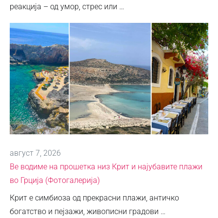
реакција – од умор, стрес или …
август 7, 2026
Ве водиме на прошетка низ Крит и најубавите плажи
во Грција (Фотогалерија)
Крит е симбиоза од прекрасни плажи, античко
богатство и пејзажи, живописни градови …