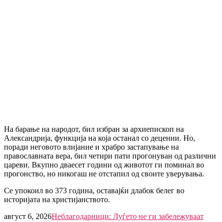
На барање на народот, бил избран за архиепископ на
Александрија, функција на која останал со децении. Но,
поради неговото влијание и храбро застапување на
православната вера, бил четири пати прогонуван од различни
цареви. Вкупно дваесет години од животот ги поминал во
прогонство, но никогаш не отстапил од своите уверувања.
Се упокоил во 373 година, оставајќи длабок белег во
историјата на христијанството.
август 6, 2026
Неблагодарници: Луѓето не ги забележуваат