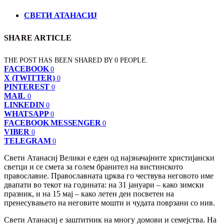
СВЕТИ АТАНАСИЈ
SHARE ARTICLE
THE POST HAS BEEN SHARED BY
0
PEOPLE.
FACEBOOK
0
X (TWITTER)
0
PINTEREST
0
MAIL
0
LINKEDIN
0
WHATSAPP
0
FACEBOOK MESSENGER
0
VIBER
0
TELEGRAM
0
Свети Атанасиј Велики е еден од најзначајните христијански
светци и се смета за голем бранител на вистинското
православие. Православната црква го чествува неговото име
двапати во текот на годината: на 31 јануари – како зимски
празник, и на 15 мај – како летен ден посветен на
пренесувањето на неговите мошти и чудата поврзани со нив.
Свети Атанасиј е заштитник на многу домови и семејства. На