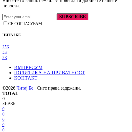
Внесете го вашиот емаил за први да ги добивате нашите
новости.
SUBSCRIBE
СЕ СОГЛАСУВАМ
ЧИТАЈ БЕ
25K
3K
2K
ИМПРЕСУМ
ПОЛИТИКА НА ПРИВАТНОСТ
КОНТАКТ
©2026
Читај Бе
. Сите права задржани.
TOTAL
0
SHARE
0
0
0
0
0