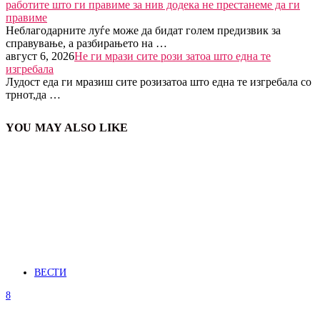
работите што ги правиме за нив додека не престанеме да ги
правиме
Неблагодарните луѓе може да бидат голем предизвик за
справување, а разбирањето на …
август 6, 2026
Не ги мрази сите рози затоа што една те
изгребала
Лудост еда ги мразиш сите розизатоа што една те изгребала со
трнот,да …
YOU MAY ALSO LIKE
ВЕСТИ
8