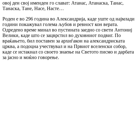
овој ден свој именден го слават: Атанас, Атанаска, Танас,
Танаска, Тане, Насе, Насте…
Роден е во 296 година во Александрија, каде уште од најмлади
години покажувал голема љубов и ревност кон верата.
Одредено време минал во пустината заедно со свети Антониј
Велики, каде што се зацврстил во духовниот подвиг. По
враќањето, бил поставен за архиѓакон на александриската
црква, а подоцна учествувал и на Првиот вселенски собор,
каде се истакнал со своето знаење на Светото писмо и дарбата
за јасно и моќно говорење.