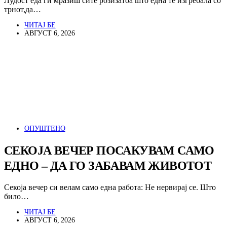
Лудост еда ги мразиш сите розизатоа што една те изгребала со
трнот,да…
ЧИТАЈ БЕ
АВГУСТ 6, 2026
ОПУШТЕНО
СЕКОЈА ВЕЧЕР ПОСАКУВАМ САМО
ЕДНО – ДА ГО ЗАБАВАМ ЖИВОТОТ
Секоја вечер си велам само една работа: Не нервирај се. Што
било…
ЧИТАЈ БЕ
АВГУСТ 6, 2026