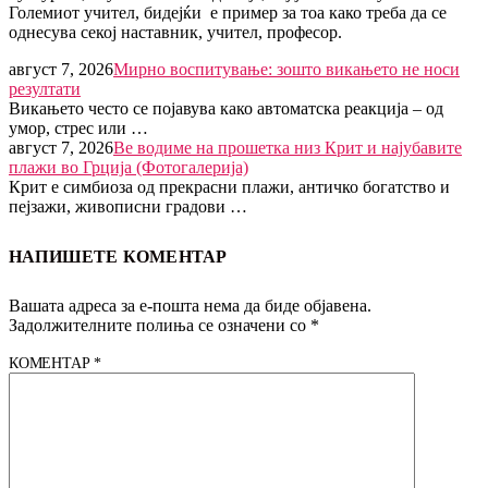
Големиот учител, бидејќи е пример за тоа како треба да се
однесува секој наставник, учител, професор.
август 7, 2026
Мирно воспитување: зошто викањето не носи
резултати
Викањето често се појавува како автоматска реакција – од
умор, стрес или …
август 7, 2026
Ве водиме на прошетка низ Крит и најубавите
плажи во Грција (Фотогалерија)
Крит е симбиоза од прекрасни плажи, античко богатство и
пејзажи, живописни градови …
НАПИШЕТЕ КОМЕНТАР
Вашата адреса за е-пошта нема да биде објавена.
Задолжителните полиња се означени со
*
КОМЕНТАР
*