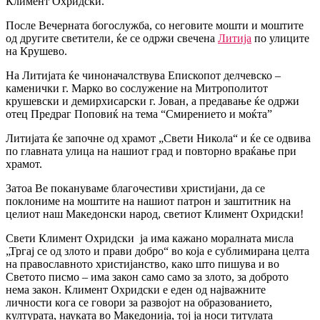
Климент Охридски.
После Вечерната богослужба, со неговите мошти и моштите
од другите светители, ќе се одржи свечена
Литија
по улиците
на Крушево.
На Литијата ќе чиноначалствува Епископот делчевско –
каменички г. Марко во сослужение на Митрополитот
крушевски и демирхисарски г. Јован, а предавање ќе одржи
отец Предраг Поповиќ на тема “Смирението и моќта”
Литијата ќе започне од храмот „Свети Никола“ и ќе се одвива
по главната улица на нашиот град и повторно враќање при
храмот.
Затоа Ве покануваме благочестиви христијани, да се
поклониме на моштите на нашиот патрон и заштитник на
целиот наш Македонски народ, светиот Климент Охридски!
Свети Климент Охридски ја има кажано моралната мисла
„Тргај се од злото и прави добро“ во која е сублимирана целта
на православното христијанство, како што пишува и во
Светото писмо – има закон само само за злото, за доброто
нема закон. Климент Охридски е еден од најважните
личности кога се говори за развојот на образованието,
културата, науката во Македонија, тој ја носи титулата