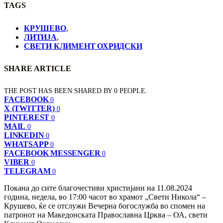
TAGS
КРУШЕВО
,
ЛИТИЈА
,
СВЕТИ КЛИМЕНТ ОХРИДСКИ
SHARE ARTICLE
THE POST HAS BEEN SHARED BY
0
PEOPLE.
FACEBOOK
0
X (TWITTER)
0
PINTEREST
0
MAIL
0
LINKEDIN
0
WHATSAPP
0
FACEBOOK MESSENGER
0
VIBER
0
TELEGRAM
0
Покана до сите благочестиви христијани на 11.08.2024
година, недела, во 17:00 часот во храмот „Свети Никола“ –
Крушево, ќе се отслужи Вечерна богослужба во спомен на
патронот на Македонската Православна Црква – ОА, свети