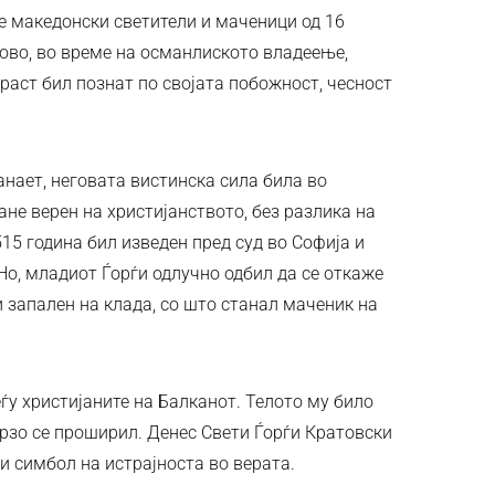
е македонски светители и маченици од 16
тово, во време на османлиското владеење,
раст бил познат по својата побожност, чесност
нает, неговата вистинска сила била во
ане верен на христијанството, без разлика на
15 година бил изведен пред суд во Софија и
Но, младиот Ѓорѓи одлучно одбил да се откаже
и запален на клада, со што станал маченик на
ѓу христијаните на Балканот. Телото му било
брзо се проширил. Денес Свети Ѓорѓи Кратовски
и симбол на истрајноста во верата.