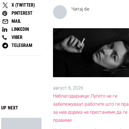
X (TWITTER)
Читај бе
PINTEREST
MAIL
LINKEDIN
VIBER
TELEGRAM
август 6, 2026
Неблагодарници: Луѓето не ги
забележуваат работите што ги пр
UP NEXT
за нив додека не престанеме да ги
правиме