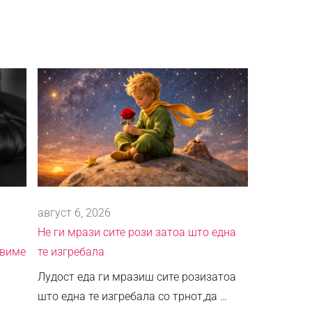
август 6, 2026
Не ги мрази сите рози затоа што една
авиме
те изгребала
Лудост еда ги мразиш сите розизатоа
што една те изгребала со трнот,да …