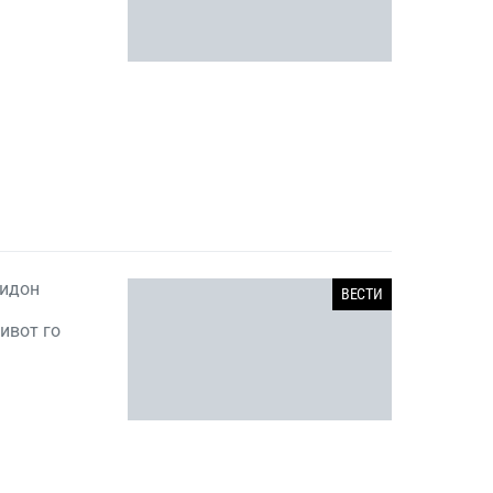
ридон
ВЕСТИ
ивот го