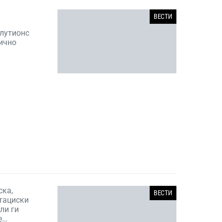
ВЕСТИ
лутионс
лично
ска,
ВЕСТИ
итациски
ли ги
е…