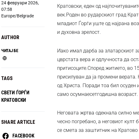
24 февруари 2026,
Кратовски, еден од најпочитуванит
07:58
век.Роден во рударскиот град Кра
Europe/Belgrade
младиот Ѓорѓи уште од најрана воз
и духовна зрелост.
AUTHOR
Иако имал дарба за златарскиот за
ЧИТАЈ БЕ
цврстата вера и одлучноста да ост
притисоците.Според житието, во 15
присилуван да ја промени верата. 
TAGS
од Христа. Поради тоа бил осуден 
СВЕТИ ЃОРЃИ
само осумнаесетгодишна возраст.
КРАТОВСКИ
Неговата жртва одекнала силно ме
чесно погребано, а неговиот култ 
SHARE ARTICLE
се смета за заштитник на Кратово 
FACEBOOK