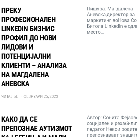
Пишува: Магдалена
ПРЕКУ
Аневска,директор за
ПРОФЕСИОНАЛЕН
маркетинг воНова Со
Битола LinkedIn е од
LINKEDIN БИЗНИС
место…
ПРОФИЛ ДО НОВИ
ЛИДОВИ И
ПОТЕНЦИЈАЛНИ
КЛИЕНТИ – АНАЛИЗА
НА МАГДАЛЕНА
АНЕВСКА
ЧИТАЈ БЕ
ФЕВРУАРИ 25, 2023
Автор: Сонита Фејзов
КАКО ДА СЕ
социјален и рехабил
ПРЕПОЗНАЕ АУТИЗМОТ
педагог Некои родите
препознаваат знацит