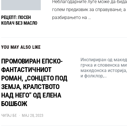
Неблагодарните луѓе може да бида
голем предизвик за справување, а
РЕЦЕПТ: ПОСЕН
разбирањето на …
КОЛАЧ БЕЗ МАСЛО
YOU MAY ALSO LIKE
Инспириран од макед
ПРОМОВИРАН ЕПСКО-
грчка и словенска ми
ФАНТАСТИЧНИОТ
македонска историја,
и фолклор,…
РОМАН, „СОНЦЕТО ПОД
ЗЕМЈА, КРАЛСТВОТО
НАД НЕГО” ОД ЕЛЕНА
БОШБОЖ
ЧИТАЈ БЕ
МАЈ 28, 2023