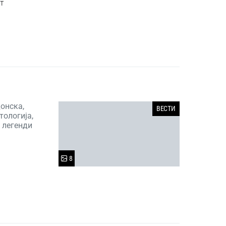
т
онска,
ВЕСТИ
тологија,
 легенди
8