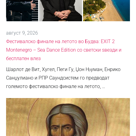
август 9, 2026
Фестивалско финале на летото во Будва: EXIT 2
Montenegro – Sea Dance Edition со светски ѕвезди и
бесплатен влез
Шарлот де Вит, Хугел, Пеги Гу, Џон Њуман, Енрико
Санџулиано и РПР Саундсистем го предводат
големото фестивалско финале на летото, …