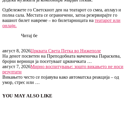
Одбележете го Светскиот ден на театарот со смеа, аплауз и
полна сала. Местата се ограничени, затоа резервирајте го
вашиот билет навреме – во билетарницата на
театарот или
онлајн.
Читај бе
август 8, 2026
Црквата Света Петка во Нижеполе
На денот посветен на Преподобната маченичка Параскева,
бројни верници ја посетуваат црквичката …
август 7, 2026
Мирно воспитување: зошто викањето не носи
резултати
Викањето често се појавува како автоматска реакција – од
умор, стрес или …
YOU MAY ALSO LIKE