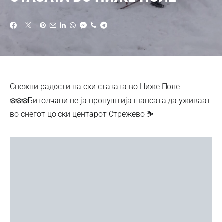
Снежни радости на ски стазата во Ниже Поле
❄️❄️❄️Битолчани не ја пропуштија шансата да уживаат
во снегот цо ски центарот Стрежево ⛷️