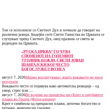
Тие се исполниле со Светиот Дух и почнале да говорат на
различни јазици. Бидејќи сите Свети Таинства во Црквата се
случуваат преку Светиот Дух, овој празник се смета за
роденден на Црквата.
„РУСКА ЦРКВА“ ГО ЧУВА
СПОМЕНОТ НА ГОЛЕМИОТ
УГОДНИК БОЖЈИ, СВЕТИ ЈОВАН
ШАНГАЈСКИ КОЈ ЧЕСТО
БОГОСЛУЖЕЛ ВО НЕА
август 7, 2026
Мирно воспитување: зошто викањето не носи
резултати
Викањето често се појавува како автоматска реакција – од
умор, стрес или …
август 7, 2026
Ве водиме на прошетка низ Крит и најубавите
плажи во Грција (Фотогалерија)
Крит е симбиоза од прекрасни плажи, античко богатство и
пејзажи, живописни градови …