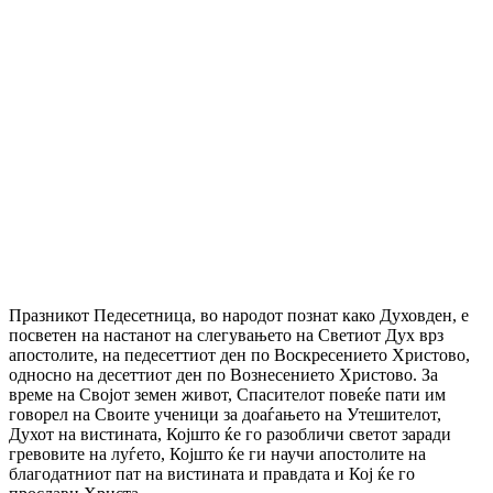
Празникот Педесетница, во народот познат како Духовден, е
посветен на настанот на слегувањето на Светиот Дух врз
апостолите, на педесеттиот ден по Воскресението Христово,
односно на десеттиот ден по Вознесението Христово. За
време на Својот земен живот, Спасителот повеќе пати им
говорел на Своите ученици за доаѓањето на Утешителот,
Духот на вистината, Којшто ќе го разобличи светот заради
гревовите на луѓето, Којшто ќе ги научи апостолите на
благодатниот пат на вистината и правдата и Кој ќе го