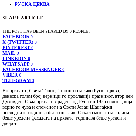
РУСКА ЦРКВА
SHARE ARTICLE
THE POST HAS BEEN SHARED BY
0
PEOPLE.
FACEBOOK
0
X (TWITTER)
0
PINTEREST
0
MAIL
0
LINKEDIN
0
WHATSAPP
0
FACEBOOK MESSENGER
0
VIBER
0
TELEGRAM
0
Во црквата „Света Троица“ попозната како Руска црква,
денеска голем број верници го прославија празникот, втор ден
Духовден. Оваа црква, изградена од Руси во 1926 година, која
верно го чува и споменот на Свети Јован Шангајски,
последните години доби и нов лик. Откако минатата година
беше уредена фасадата на црквата, годинава беше уреден и
дворот.