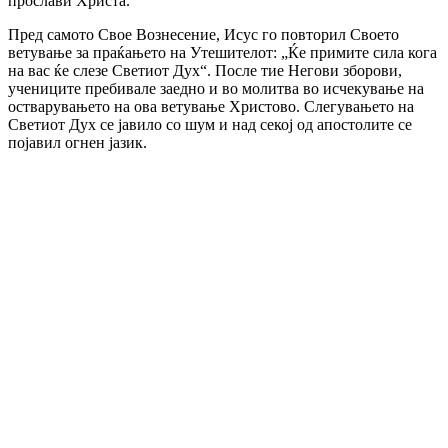
прослави Христа.
Пред самото Свое Вознесение, Исус го повторил Своето
ветување за праќањето на Утешителот: „Ќе примите сила кога
на вас ќе слезе Светиот Дух“. После тие Негови зборови,
учениците пребивале заедно и во молитва во исчекување на
остварувањето на ова ветување Христово. Слегувањето на
Светиот Дух се јавило со шум и над секој од апостолите се
појавил огнен јазик.