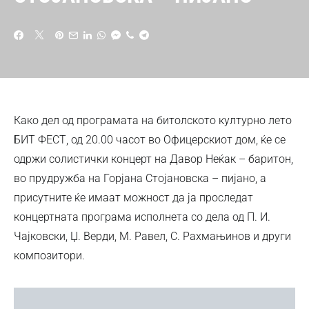
Како дел од програмата на битолското културно лето
БИТ ФЕСТ, од 20.00 часот во Офицерскиот дом, ќе се
одржи солистички концерт на Давор Неќак – баритон,
во прудружба на Горјана Стојановска – пијано, а
присутните ќе имаат можност да ја проследат
концертната програма исполнета со дела од П. И.
Чајковски, Џ. Верди, М. Равел, С. Рахмањинов и други
композитори.