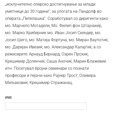
„исклучително оперско достигнување за млади
уметници до 30 години“, за улогата на Пандолф во
операта „Пепелашка“. Соработувал со диригенти како
мо. Марчело Мотадели, Мо. Филип фон Штајнакер,
мо. Марко Хриберник мо. Иван Јосип Скендер, мо.
Јосип Шего, мо. Матија Фортуна, мо. Миран Ваупотиќ,
мо. Даријан Ивезиќ, мо. Александар Калајѓиќ, а со
режисерите: Арнауд Бернард, Озрен Прохиќ,
Крешимир Доленчиќ, Саша Аночиќ, Марин Блажевиќ
итн. Посетувал бројни семинари со познати
професори и пејачи како Рајнер Трост, Оливера
Миљаковиќ, Крешимир Стражанац.
ИМЕ