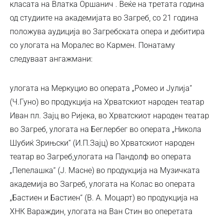
класата на Влатка Оршанич . Веќе на третата година
од студиите на академијата во Загреб, со 21 година
положува аудиција во Загребската опера и дебитира
со улогата на Моралес во Кармен. Понатаму
следуваат ангажмани:
улогата на Меркуцио во операта „Ромео и Јулија“
(Ч.Гуно) во продукција на Хрватскиот народен театар
Иван пл. Зајц во Ријека, во Хрватскиот народен театар
во Загреб, улогата на Беглербег во операта „Никола
Шубиќ Зрињски“ (И.П.Зајц) во Хрватскиот народен
театар во Загреб,улогата на Пандолф во операта
„Пепелашка“ (Ј. Масне) во продукција на Музичката
академија во Загреб, улогата на Колас во операта
„Бастиен и Бастиен“ (В. А. Моцарт) во продукција на
ХНК Вараждин, улогата на Ван Стин во оперетата