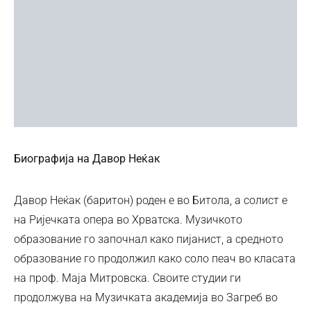
Биографија на Давор Неќак
Давор Неќак (баритон) роден е во Битола, а солист e
на Ријечката опера во Хрватска. Музичкото
образование го започнал како пијанист, а средното
образование го продолжил како соло пеач во класата
на проф. Маја Митровска. Своите студии ги
продолжува на Музичката академија во Загреб во