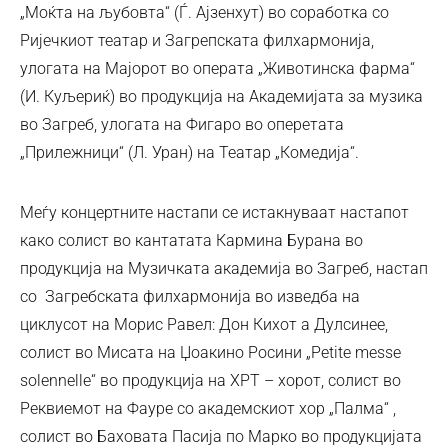
„Моќта на љубовта“ (Ѓ. Ајзенхут) во соработка со
Ријечкиот театар и Загрепската филхармонија,
улогата на Мајорот во операта „Животинска фарма“
(И. Куљериќ) во продукција на Академијата за музика
во Загреб, улогата на Фигаро во оперетата
„Прилежници“ (Л. Уран) на Театар „Комедија“.
Меѓу концертните настапи се истакнуваат настапот
како солист во кантатата Кармина Бурана во
продукција на Музичката академија во Загреб, настап
со Загребската филхармонија во изведба на
циклусот на Морис Равел: Дон Кихот а Дулсинее,
солист во Мисата на Џоакино Росини „Petite messe
solennelle“ во продукција на ХРТ – хорот, солист во
Реквиемот на Фауре со академскиот хор „Палма“ ,
солист во Баховата Пасија по Марко во продукцијата