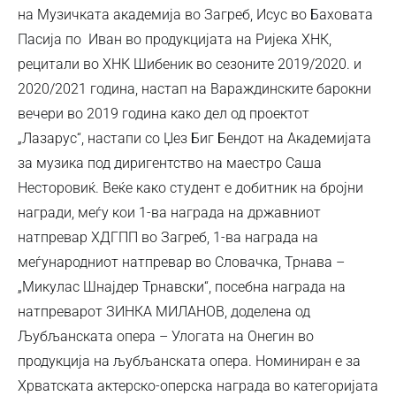
на Музичката академија во Загреб, Исус во Баховата
Пасија по Иван во продукцијата на Ријека ХНК,
рецитали во ХНК Шибеник во сезоните 2019/2020. и
2020/2021 година, настап на Вараждинските барокни
вечери во 2019 година како дел од проектот
„Лазарус“, настапи со Џез Биг Бендот на Академијата
за музика под диригентство на маестро Саша
Несторовиќ. Веќе како студент е добитник на бројни
награди, меѓу кои 1-ва награда на државниот
натпревар ХДГПП во Загреб, 1-ва награда на
меѓународниот натпревар во Словачка, Трнава –
„Микулас Шнајдер Трнавски“, посебна награда на
натпреварот ЗИНКА МИЛАНОВ, доделена од
Љубљанската опера – Улогата на Онегин во
продукција на љубљанската опера. Номиниран е за
Хрватската актерско-оперска награда во категоријата