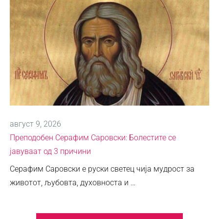
август 9, 2026
Преподобен Серафим Саровски: Болестите се
јавуваат од 3 причини
Серафим Саровски е руски светец чија мудрост за
животот, љубовта, духовноста и …