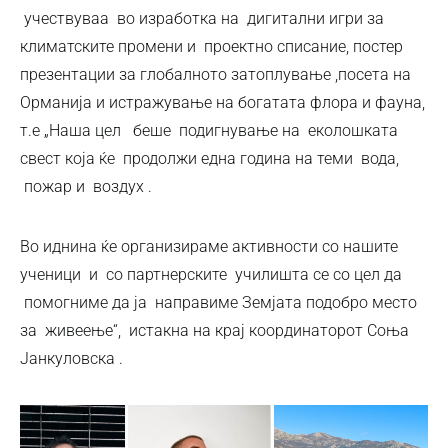
учествуваа во изработка на дигитални игри за
климатските промени и проектно списание, постер
презентации за глобалното затоплување ,посета на
Орманија и истражување на богатата флора и фауна,
т.е „Наша цел беше подигнување на еколошката
свест која ќе продолжи една година на теми вода,
пожар и воздух .
Во иднина ќе организираме активности со нашите
ученици и со партнерските училишта се со цел да
помогниме да ја направиме Земјата подобро место
за живеење“, истакна на крај координаторот Соња
Јанкуловска .