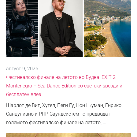
август 9, 2026
Фестивалско финале на летото во Будва: EXIT 2
Montenegro – Sea Dance Edition со светски ѕвезди и
бесплатен влез
Шарлот де Вит, Хугел, Пеги Гу, Џон Њуман, Енрико
Санџулиано и РПР Саундсистем го предводат
големото фестивалско финале на летото, …