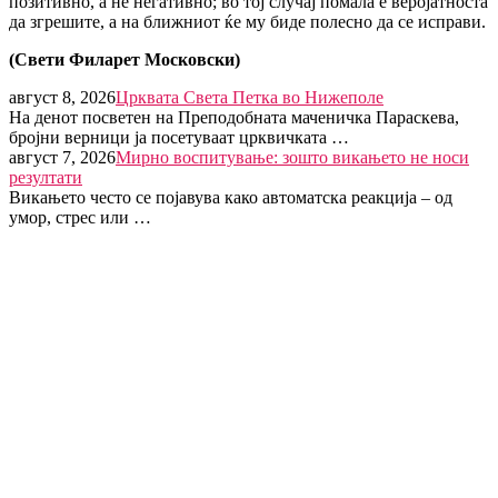
позитивно, а не негативно; во тој случај помала е веројатноста
да згрешите, а на ближниот ќе му биде полесно да се исправи.
(Свети Филарет Московски)
август 8, 2026
Црквата Света Петка во Нижеполе
На денот посветен на Преподобната маченичка Параскева,
бројни верници ја посетуваат црквичката …
август 7, 2026
Мирно воспитување: зошто викањето не носи
резултати
Викањето често се појавува како автоматска реакција – од
умор, стрес или …