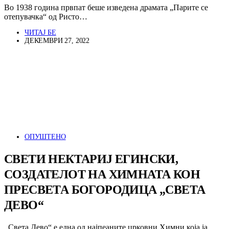
Во 1938 година првпат беше изведена драмата „Парите се
отепувачка“ од Ристо…
ЧИТАЈ БЕ
ДЕКЕМВРИ 27, 2022
ОПУШТЕНО
СВЕТИ НЕКТАРИЈ ЕГИНСКИ,
СОЗДАТЕЛОТ НА ХИМНАТА КОН
ПРЕСВЕТА БОГОРОДИЦА „СВЕТА
ДЕВО“
,,Света Дево“ е една од најпеаните црковни Химни која ја