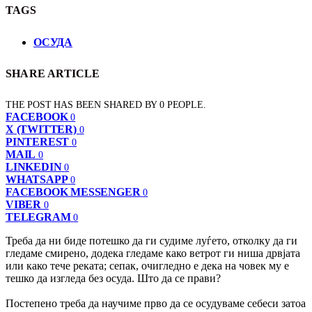
TAGS
ОСУДА
SHARE ARTICLE
THE POST HAS BEEN SHARED BY
0
PEOPLE.
FACEBOOK
0
X (TWITTER)
0
PINTEREST
0
MAIL
0
LINKEDIN
0
WHATSAPP
0
FACEBOOK MESSENGER
0
VIBER
0
TELEGRAM
0
Треба да ни биде потешко да ги судиме луѓето, отколку да ги
гледаме смирено, додека гледаме како ветрот ги ниша дрвјата
или како тече реката; сепак, очигледно е дека на човек му е
тешко да изгледа без осудa. Што да се прави?
Постепено треба да научиме прво да се осудуваме себеси затоа