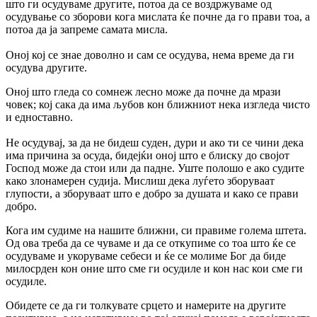
што ги осудуваме другите, потоа да се воздржуваме од
осудување со зборови кога мислата ќе почне да го прави тоа, а
потоа да ја запреме самата мисла.
Оној кој се знае доволно и сам се осудува, нема време да ги
осудува другите.
Оној што гледа со сомнеж лесно може да почне да мрази
човек; кој сака да има љубов кон ближниот нека изгледа чисто
и едноставно.
Не осудувај, за да не бидеш суден, дури и ако ти се чини дека
има причина за осуда, бидејќи оној што е блиску до својот
Господ може да стои или да падне. Уште полошо е ако судите
како злонамерен судија. Мислиш дека луѓето зборуваат
глупости, а зборуваат што е добро за душата и како се прави
добро.
Кога им судиме на нашите ближни, си правиме голема штета.
Од ова треба да се чуваме и да се откупиме со тоа што ќе се
осудуваме и укоруваме себеси и ќе се молиме Бог да биде
милосрден кон оние што сме ги осудиле и кон нас кои сме ги
осудиле.
Обидете се да ги толкувате срцето и намерите на другите