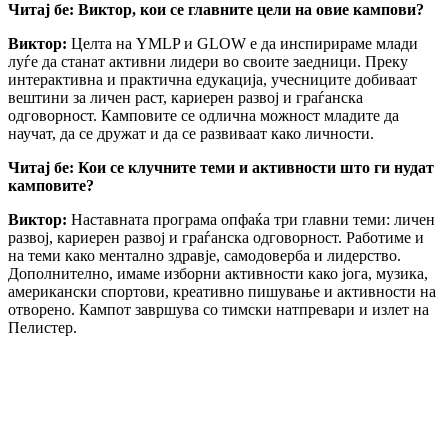
Читај бе: Виктор, кои се главните цели на овие кампови?
Виктор:
Целта на YMLP и GLOW е да инспирираме млади
луѓе да станат активни лидери во своите заедници. Преку
интерактивна и практична едукација, учесниците добиваат
вештини за личен раст, кариерен развој и граѓанска
одговорност. Камповите се одлична можност младите да
научат, да се дружат и да се развиваат како личности.
Читај бе: Кои се клучните теми и активности што ги нудат
камповите?
Виктор:
Наставната програма опфаќа три главни теми: личен
развој, кариерен развој и граѓанска одговорност. Работиме и
на теми како ментално здравје, самодоверба и лидерство.
Дополнително, имаме изборни активности како јога, музика,
американски спортови, креативно пишување и активности на
отворено. Кампот завршува со тимски натпревари и излет на
Пелистер.