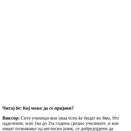
Читај бе: Кој може да се пријави?
Виктор:
Сите ученици кои оваа есен ќе бидат во 8мо, 9то
одделение, или 1ва до 3та година средно училиште, и кои
имаат познавање од англиски јазик, се добредојдени да