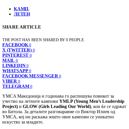
КАМП
,
ЛЕТЕН
SHARE ARTICLE
THE POST HAS BEEN SHARED BY
0
PEOPLE.
FACEBOOK
0
X (TWITTER)
0
PINTEREST
0
MAIL
0
LINKEDIN
0
WHATSAPP
0
FACEBOOK MESSENGER
0
VIBER
0
TELEGRAM
0
YMCA Македонија и годинава го распишува повикот за
учество на летните кампови
YMLP (Young Men’s Leadership
Project)
и
GLOW (Girls Leading Our World)
, кои ќе се одржат
во Битола. За деталите разговаравме со Виктор Илиев од
YMCA, кој ни раскажа зошто овие кампови се уникатно
искуство за младите.