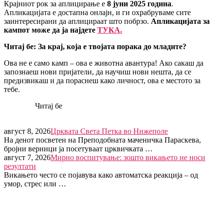
Крајниот рок за аплицирање е
8 јуни 2025 година
.
Апликацијата е достапна онлајн, и ги охрабруваме сите
заинтересирани да аплицираат што побрзо.
Апликацијата за
кампот може да ја најдете
ТУКА.
Читај бе: За крај, која е твојата порака до младите?
Ова не е само камп – ова е животна авантура! Ако сакаш да
запознаеш нови пријатели, да научиш нови нешта, да се
предизвикаш и да пораснеш како личност, ова е местото за
тебе.
Читај бе
август 8, 2026
Црквата Света Петка во Нижеполе
На денот посветен на Преподобната маченичка Параскева,
бројни верници ја посетуваат црквичката …
август 7, 2026
Мирно воспитување: зошто викањето не носи
резултати
Викањето често се појавува како автоматска реакција – од
умор, стрес или …