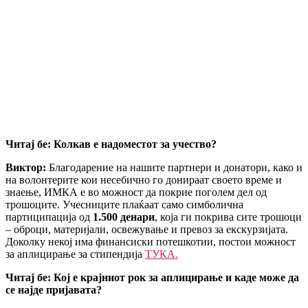
Читај бе: Колкав е надоместот за учество?
Виктор:
Благодарение на нашите партнери и донатори, како и
на волонтерите кои несебично го донираат своето време и
знаење, ИМКА е во можност да покрие поголем дел од
трошоците. Учесниците плаќаат само симболична
партиципација од
1.500 денари
, која ги покрива сите трошоци
– оброци, материјали, освежување и превоз за екскурзијата.
Доколку некој има финансиски потешкотии, постои можност
за аплицирање за стипендија
ТУКА.
Читај бе: Кој е крајниот рок за аплицирање и каде може да
се најде пријавата?