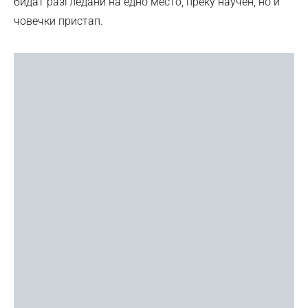
бидат разгледани на едно место, преку научен, но и
човечки пристап.