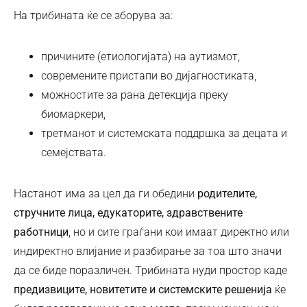
На трибината ќе се зборува за:
причините (етиологијата) на аутизмот,
современите пристапи во дијагностиката,
можностите за рана детекција преку
биомаркери,
третманот и системската поддршка за децата и
семејствата.
Настанот има за цел да ги обедини
родителите,
стручните лица, едукаторите, здравствените
работници
, но и сите граѓани кои имаат директно или
индиректно влијание и разбирање за тоа што значи
да се биде поразличен. Трибината нуди простор каде
предизвиците, новитетите и системските решенија
ќе