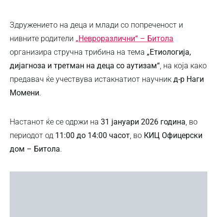
Здружението на деца и млади со попреченост и
нивните родители
„Невроразлични“ – Битола
организира стручна трибина на тема
„Етиологија,
дијагноза и третман на деца со аутизам“
, на која како
предавач ќе учествува истакнатиот научник
д-р Наги
Момени
.
Настанот ќе се одржи на
31 јануари 2026 година
, во
периодот од
11:00 до 14:00 часот
, во
КИЦ Офицерски
дом – Битола
.