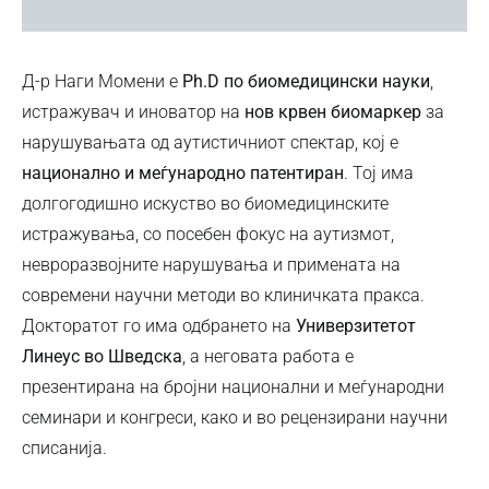
Д-р Наги Момени е
Ph.D по биомедицински науки
,
истражувач и иноватор на
нов крвен биомаркер
за
нарушувањата од аутистичниот спектар, кој е
национално и меѓународно патентиран
. Тој има
долгогодишно искуство во биомедицинските
истражувања, со посебен фокус на аутизмот,
невроразвојните нарушувања и примената на
современи научни методи во клиничката пракса.
Докторатот го има одбрането на
Универзитетот
Линеус во Шведска
, а неговата работа е
презентирана на бројни национални и меѓународни
семинари и конгреси, како и во рецензирани научни
списанија.