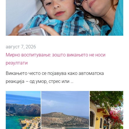
август 7, 2026
Мирно воспитување: зошто викањето не носи
резултати
Викањето често се појавува како автоматска
реакција – од умор, стрес или …