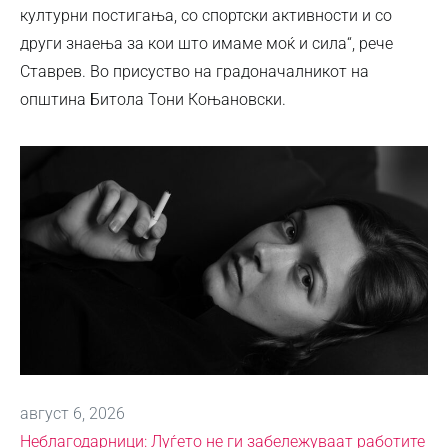
културни постигања, со спортски активности и со
други знаења за кои што имаме моќ и сила“, рече
Ставрев. Во присуство на градоначалникот на
општина Битола Тони Коњановски.
август 6, 2026
Неблагодарници: Луѓето не ги забележуваат работите