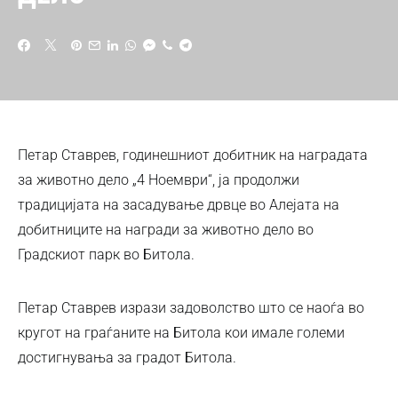
Петар Ставрев, годинешниот добитник на наградата
за животно дело „4 Ноември“, ја продолжи
традицијата на засадување дрвце во Алејата на
добитниците на награди за животно дело во
Градскиот парк во Битола.
Петар Ставрев изрази задоволство што се наоѓа во
кругот на граѓаните на Битола кои имале големи
достигнувања за градот Битола.