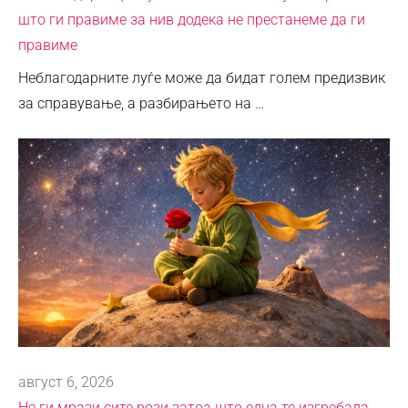
што ги правиме за нив додека не престанеме да ги
правиме
Неблагодарните луѓе може да бидат голем предизвик
за справување, а разбирањето на …
август 6, 2026
Не ги мрази сите рози затоа што една те изгребала