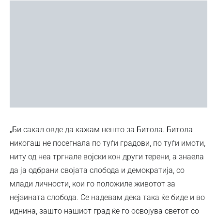
„Би сакал овде да кажам нешто за Битола. Битола
никогаш не посегнала по туѓи градови, по туѓи имоти,
ниту од неа тргнале војски кон други терени, а знаела
да ја одбрани својата слобода и демократија, со
млади личности, кои го положиле животот за
нејзината слобода. Се надевам дека така ќе биде и во
иднина, зашто нашиот град ќе го освојува светот со