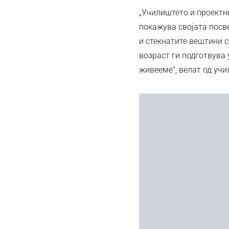
„Училиштето и проектн
покажува својата посве
и стекнатите вештини с
возраст ги подготвува 
живееме“, велат од учи