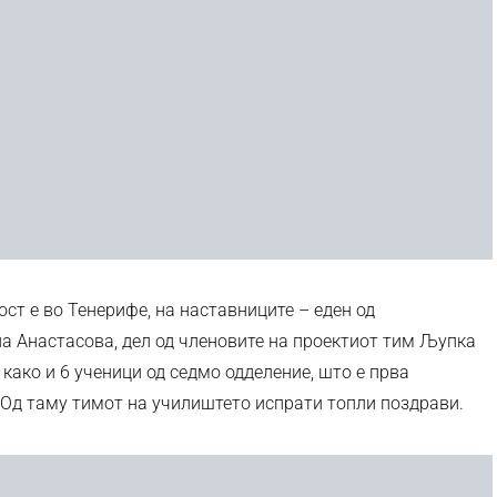
т е во Тенерифе, на наставниците – еден од
а Анастасова, дел од членовите на проектиот тим Љупка
 како и 6 ученици од седмо одделение, што е прва
 Од таму тимот на училиштето испрати топли поздрави.