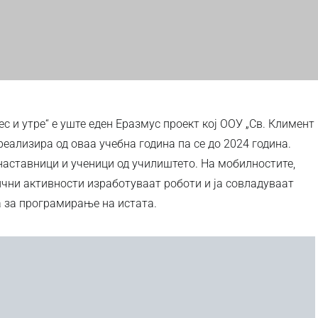
ес и утре“ е уште еден Еразмус проект кој ООУ „Св. Климент
реализира од оваа учебна година па се до 2024 година.
наставници и ученици од училиштето. На мобилностите,
ични активности изработуваат роботи и ја совладуваат
а за програмирање на истата.