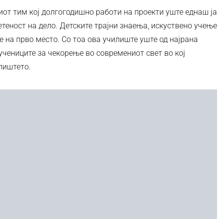
иот тим кој долгогодишно работи на проекти уште еднаш ја
теност на дело. Детските трајни знаења, искуствено учење
е на прво место. Со тоа ова училиште уште од најрана
учениците за чекорење во современиот свет во кој
лиштето.