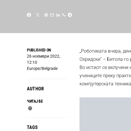
PUBLISHED ON
„Роботиката вчера, ден
26 ноември 2022,
Охридски” – Битола го 
12:10
Во истиот се вклучени 
Europe/Belgrade
учениците преку практ
компјутерската техник
AUTHOR
ЧИТАЈ БЕ
TAGS