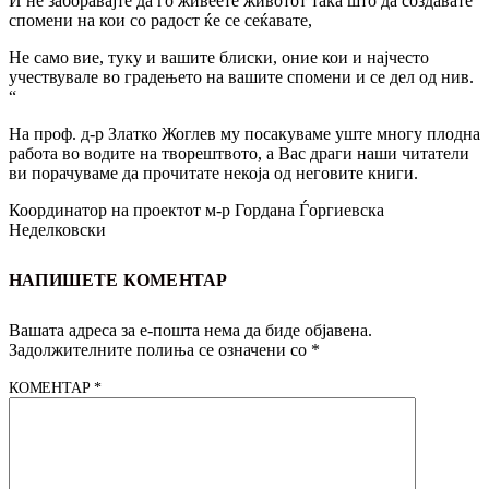
И не заборавајте да го живеете животот така што да создавате
спомени на кои со радост ќе се сеќавате,
Не само вие, туку и вашите блиски, оние кои и најчесто
учествувале во градењето на вашите спомени и се дел од нив.
“
На проф. д-р Златко Жоглев му посакуваме уште многу плодна
работа во водите на творештвото, а Вас драги наши читатели
ви порачуваме да прочитате некоја од неговите книги.
Координатор на проектот м-р Гордана Ѓоргиевска
Неделковски
НАПИШЕТЕ КОМЕНТАР
Вашата адреса за е-пошта нема да биде објавена.
Задолжителните полиња се означени со
*
КОМЕНТАР
*