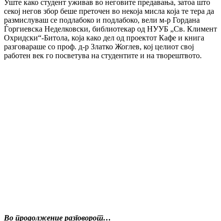
Уште како студент уживав во неговите предавања, затоа што
секој негов збор беше преточен во некоја мисла која те тера да
размислуваш се подлабоко и подлабоко, вели м-р Гордана
Ѓоргиевска Неделковски, библиотекар од НУУБ „Св. Климент
Охридски“-Битола, која како дел од проектот Кафе и книга
разговараше со проф. д-р Златко Жоглев, кој целиот свој
работен век го посветува на студентите и на творештвото.
Во продолжение разговорот…