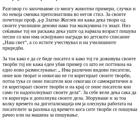
Разговор го започнавме со многу животни примери, случки и
по некоја смешка препознатлива во негов стил. За своите
почетоци проф. д-р Златко Жоглев ни кажа дека твори од
своите училишни денови иако тоа малкумина го знаат. Низ
сеќавање тој ни раскажа дека уште од најмала возраст пишува
песни со кои има освојувано награди во детското списание
„Наш свет“, а со истите учествувал и на училишните
приредби.
За тоа како е да се биде писател и како тој ги доживува своите
творби тој ни кажа еден убав пример со што не поттикна на
едно ново размислување: „ Има различни видови писатели,
оние кои творат и никогаш не ги корегираат своите творби,
потоа тука се оние писатели кои секогаш се самокритични и
ги корегираат своите творби и на крај се оние писатели кои
само ги надополнуваат своите дела“. За себе вели дека сака да
ги коригира и дополнува своите дела. Зборуваше и за тоа
колку времето на дигитализација им ја олеснува работата на
писателите за разлика од времето кога сите творби се пишуваа
рачно или на машина за пишување.