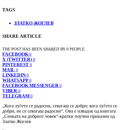
TAGS
ЗЛАТКО ЖОГЛЕВ
SHARE ARTICLE
THE POST HAS BEEN SHARED BY
0
PEOPLE.
FACEBOOK
0
X (TWITTER)
0
PINTEREST
0
MAIL
0
LINKEDIN
0
WHATSAPP
0
FACEBOOK MESSENGER
0
VIBER
0
TELEGRAM
0
„Кога луѓето се радосни, секогаш се добри; кога луѓето се
добри, не се секогаш радосни“. Ова е извадок од книгата
„Сенката на добриот човек“-кратки поучни приказни од
Златко Жоглев