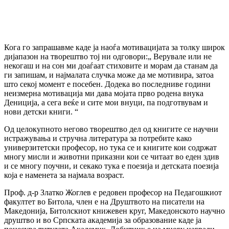
Кога го запрашавме каде ја наоѓа мотивацијата за толку широк
дијапазон на творештво тој ни одговори:„ Верувале или не
некогаш и на сон ми доаѓаат стиховите и морам да станам да
ги запишам, и најмалата случка може да ме мотивира, затоа
што секој момент е посебен. Додека во последниве години
неизмерна мотивација ми дава мојата прво родена внука
Дениција, а сега веќе и сите мои внуци, па подготвувам и
нови детски книги. “
Од целокупното негово творештво дел од книгите се научни
истражувања и стручна литература за потребите како
универзитетски професор, но тука се и книгите кои содржат
многу мисли и животни приказни кои се читаат во еден здив
и се многу поучни, и секако тука е поезија и детската поезија
која е наменета за најмала возраст.
Проф. д-р Златко Жоглев е редовен професор на Педагошкиот
факултет во Битола, член е на Друштвото на писатели на
Македонија, Битолскиот книжевен круг, Македонското научно
друштво и во Српската академија за образование каде ја