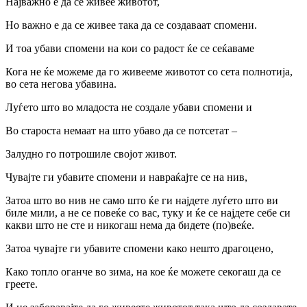
Најважно е да се живее животот,
Но важно е да се живее така да се создаваат спомени.
И тоа убави спомени на кои со радост ќе се сеќаваме
Кога не ќе можеме да го живееме животот со сета полнотија,
во сета негова убавина.
Луѓето што во младоста не создале убави спомени и
Во староста немаат на што убаво да се потсетат –
Залудно го потрошиле својот живот.
Чувајте ги убавите спомени и навраќајте се на нив,
Затоа што во нив не само што ќе ги најдете луѓето што ви
биле мили, а не се повеќе со вас, туку и ќе се најдете себе си
какви што не сте и никогаш нема да бидете (по)веќе.
Затоа чувајте ги убавите спомени како нешто драгоцено,
Како топло оганче во зима, на кое ќе можете секогаш да се
греете.