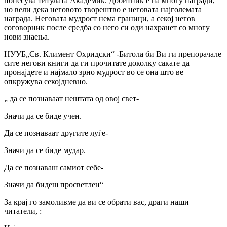
понесува титулата Академик. Добитник е на многу награди,
но вели дека неговото творештво е неговата најголемата
награда. Неговата мудрост нема граници, а секој негов
соговорник после средба со него си оди нахранет со многу
нови знаења.
НУУБ„Св. Климент Охридски“ -Битола би Ви ги препорачале
сите негови книги да ги прочитате доколку сакате да
пронајдете и најмало зрно мудрост во се она што ве
опкружува секојдневно.
„ да се познаваат нештата од овој свет-
Значи да се биде учен.
Да се познаваат другите луѓе-
Значи да се биде мудар.
Да се познаваш самиот себе-
Значи да бидеш просветлен“
За крај го замоливме да ви се обрати вас, драги наши
читатели, :