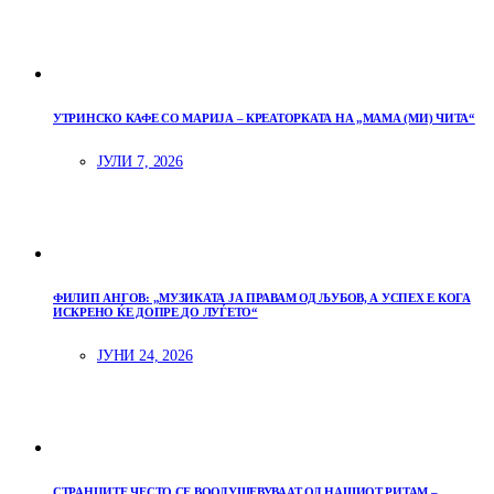
УТРИНСКО КАФЕ СО МАРИЈА – КРЕАТОРКАТА НА „МАМА (МИ) ЧИТА“
ЈУЛИ 7, 2026
ФИЛИП АНГОВ: „МУЗИКАТА ЈА ПРАВАМ ОД ЉУБОВ, А УСПЕХ Е КОГА
ИСКРЕНО ЌЕ ДОПРЕ ДО ЛУЃЕТО“
ЈУНИ 24, 2026
СТРАНЦИТЕ ЧЕСТО СЕ ВООДУШЕВУВААТ ОД НАШИОТ РИТАМ –