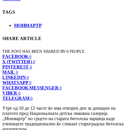
TAGS
МОНМАРТР
SHARE ARTICLE
THE POST HAS BEEN SHARED BY
0
PEOPLE.
FACEBOOK
0
X (TWITTER)
0
PINTEREST
0
MAIL
0
LINKEDIN
0
WHATSAPP
0
FACEBOOK MESSENGER
0
VIBER
0
TELEGRAM
0
Утре од 10 до 12 часот ќе има отворен ден за донации на
платото пред Националната детска ликовна галерија
„Монмартр” во срцето на старата битолска чаршија каде
учениците традиционално ќе сликаат староградска битолска
архитектура.