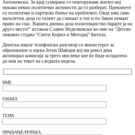
Антоновски. За крај сумирано го повторуваме апелот кој
никако некои политички активисти да го разберат. Прекинете
со политичко и партиско боење на проблемот. Овде има само
малолетни деца со талент да сликаат а тие и по Закон немаат
право на глас. Вашата дневна доза политиканство барајте ја на
друго место!” истакна Славчо Неделковски во име на “Детско
ликовно студио “Свети Кирил и Методиј” Битола.
Денеска имале телефонски разговор со министерот за
образование и наука Јетон Шаќири кој им рекол дека
активирал комисија за трето мислење кое ќе биде испратено
до нив во текот на следната недела.
ИМЕ
ЕМАИЛ
ТЕМА
ПРАШАЊЕ/ПОРАКА