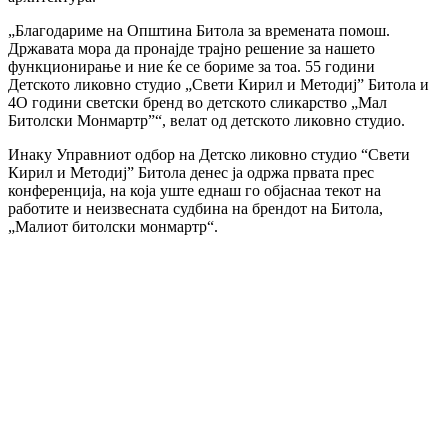
„Благодариме на Општина Битола за времената помош.
Државата мора да пронајде трајно решение за нашето
функционирање и ние ќе се бориме за тоа. 55 години
Детското ликовно студио „Свети Кирил и Методиј” Битола и
4О години светски бренд во детското сликарство „Мал
Битолски Монмартр”“, велат од детското ликовно студио.
Инаку Управниот одбор на Детско ликовно студио “Свети
Кирил и Методиј” Битола денес ја одржа првата прес
конференција, на која уште еднаш го објаснаа текот на
работите и неизвесната судбина на брендот на Битола,
„Малиот битолски монмартр“.