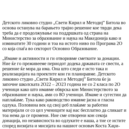
Детското ликовно студио „Свети Кирил и Методиј” Битола во
основа останува на барањето трајно решение кое тврди дека
треба да е продолжување на поддршката од страна на
Министерство за образование и наука на Македонија како и
изминатите 30 години и тоа на истото ниво по Програма 2О
со која спаѓа во секторот Основно Образование.
„Имаме и активности и ги отворивме сметките за донации.
Ние ќе го преживееме периодот додека државата се свести, а
решение ќе мора да има. Она што следи е исто така и
реализацијата на проектите кои ги планиравме. Детското
ликовно студио „Свети Кирил и Методиј” Битола ќе ја
започне школската 2О22 – 2О23 година не со 2 класа по 2О
ученици како што имавме обврска кон Министерството за
образование и наука, ами со 8О ученици. Имаме и сугестии да
наплаќаме. Тука како раководство имавме јасна и гласна
одлука. Половина век од свој џеб плаќаме за работни
материјали се со цел учениците кај нас бесплатно да сликаат и
тоа нема да се промени. Ние сме отворени кон секоја
донација, но независноста во одлуките е наша, а тие се истите
според визијата и мисијата на нашиот основач Коста Хаџи-