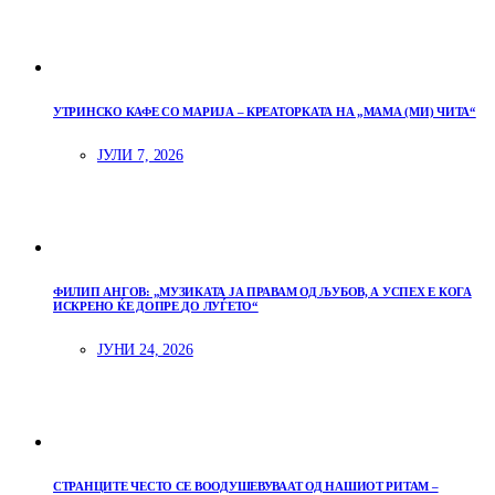
УТРИНСКО КАФЕ СО МАРИЈА – КРЕАТОРКАТА НА „МАМА (МИ) ЧИТА“
ЈУЛИ 7, 2026
ФИЛИП АНГОВ: „МУЗИКАТА ЈА ПРАВАМ ОД ЉУБОВ, А УСПЕХ Е КОГА
ИСКРЕНО ЌЕ ДОПРЕ ДО ЛУЃЕТО“
ЈУНИ 24, 2026
СТРАНЦИТЕ ЧЕСТО СЕ ВООДУШЕВУВААТ ОД НАШИОТ РИТАМ –