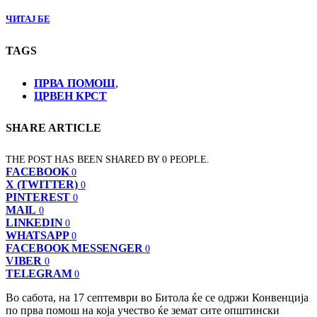
ЧИТАЈ БЕ
TAGS
ПРВА ПОМОШ
,
ЦРВЕН КРСТ
SHARE ARTICLE
THE POST HAS BEEN SHARED BY
0
PEOPLE.
FACEBOOK
0
X (TWITTER)
0
PINTEREST
0
MAIL
0
LINKEDIN
0
WHATSAPP
0
FACEBOOK MESSENGER
0
VIBER
0
TELEGRAM
0
Во сабота, на 17 септември во Битола ќе се одржи Конвенција
по прва помош на која учество ќе земат сите општински