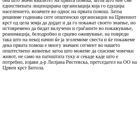
она што значи квалитет на првата помош, затоа што ние сме
единствената лиценцирана организација која го едуцира
населението, возачите во однос на првата помош. Затоа
решивме годинава сите општински организации на Црвениот
крст од цела земја да дојдат и да го покажат своето знаење, но
истовремено да бидат вклучени и граѓаните во покажување,
реанимација, белодробно и срцево оживување, на повреди
така што на некој начин ќе ја зголемиме свеста и ќе покажеме
дека првата помош е многу значаен сегмент во нашето
општествено живеење затоа што можеме да спасиме човечки
живот, не само на патиштата туку и секаде каде што е
потребно, изјави д-р Лилјана Ристевска, претседател на ОО на
Црвен крст Битола.