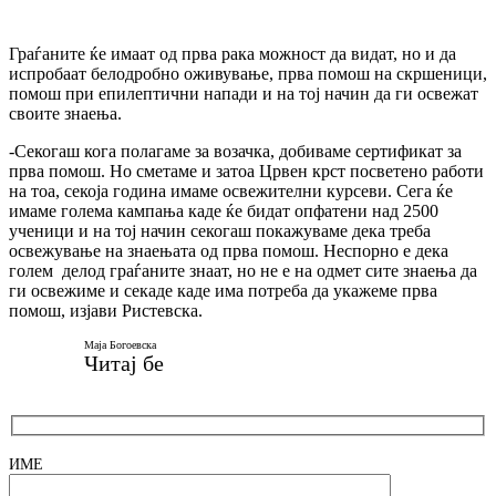
Граѓаните ќе имаат од прва рака можност да видат, но и да
испробаат белодробно оживување, прва помош на скршеници,
помош при епилептични напади и на тој начин да ги освежат
своите знаења.
-Секогаш кога полагаме за возачка, добиваме сертификат за
прва помош. Но сметаме и затоа Црвен крст посветено работи
на тоа, секоја година имаме освежителни курсеви. Сега ќе
имаме голема кампања каде ќе бидат опфатени над 2500
ученици и на тој начин секогаш покажуваме дека треба
освежување на знаењата од прва помош. Неспорно е дека
голем делод граѓаните знаат, но не е на одмет сите знаења да
ги освежиме и секаде каде има потреба да укажеме прва
помош, изјави Ристевска.
Маја Богоевска
Читај бе
ИМЕ