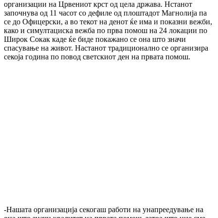
организации на Црвениот крст од цела држава. Нстанот
започнува од 11 часот со дефиле од плоштадот Магнолија па
се до Офицерски, а во текот на денот ќе има и показни вежби,
како и симултациска вежба по прва помош на 24 локации по
Широк Сокак каде ќе биде покажано се она што значи
спасување на живот. Настанот традиционално се организира
секоја година по повод светскиот ден на првата помош.
-Нашата организација секогаш работи на унапреедување на