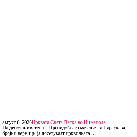
август 8, 2026
Црквата Света Петка во Нижеполе
На денот посветен на Преподобната маченичка Параскева,
бројни верници ја посетуваат црквичката …