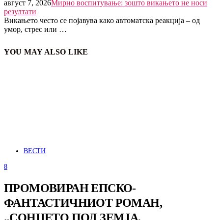
август 7, 2026
Мирно воспитување: зошто викањето не носи
резултати
Викањето често се појавува како автоматска реакција – од
умор, стрес или …
YOU MAY ALSO LIKE
ВЕСТИ
8
ПРОМОВИРАН ЕПСКО-
ФАНТАСТИЧНИОТ РОМАН,
„СОНЦЕТО ПОД ЗЕМЈА,