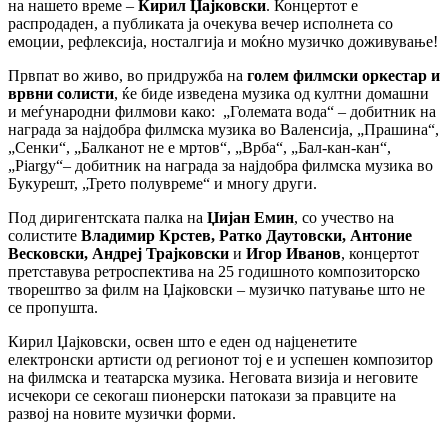
на нашето време –
Кирил Џајковски
. Концертот е
распродаден, а публиката ја очекува вечер исполнета со
емоции, рефлексија, носталгија и моќно музичко доживување!
Првпат во живо, во придружба на
голем филмски оркестар и
врвни солисти
, ќе биде изведена музика од култни домашни
и меѓународни филмови како: „Големата вода“ – добитник на
награда за најдобра филмска музика во Валенсија, „Прашина“,
„Сенки“, „Балканот не е мртов“, „Врба“, „Бал-кан-кан“,
„Piargy“– добитник на награда за најдобра филмска музика во
Букурешт, „Трето полувреме“ и многу други.
Под диригентската палка на
Џијан Емин
, со учество на
солистите
Владимир Крстев, Ратко Даутовски, Антоние
Весковски, Андреј Трајковски
и
Игор Иванов
, концертот
претставува ретроспектива на 25 годишното композиторско
творештво за филм на Џајковски – музичко патување што не
се пропушта.
Кирил Џајковски, oсвен што е еден од најценетите
електронски артисти од регионот тој е и успешен композитор
на филмска и театарска музика. Неговата визија и неговите
исчекори се секогаш пионерски патокази за правците на
развој на новите музички форми.