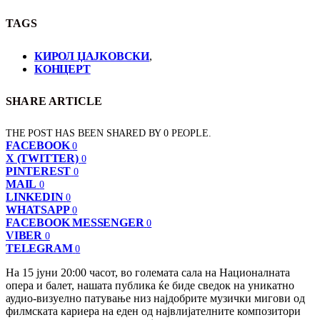
TAGS
КИРОЛ ЏАЈКОВСКИ
,
КОНЦЕРТ
SHARE ARTICLE
THE POST HAS BEEN SHARED BY
0
PEOPLE.
FACEBOOK
0
X (TWITTER)
0
PINTEREST
0
MAIL
0
LINKEDIN
0
WHATSAPP
0
FACEBOOK MESSENGER
0
VIBER
0
TELEGRAM
0
На 15 јуни 20:00 часот, во големата сала на Националната
опера и балет, нашата публика ќе биде сведок на уникатно
аудио-визуелно патување низ најдобрите музички мигови од
филмската кариера на еден од највлијателните композитори