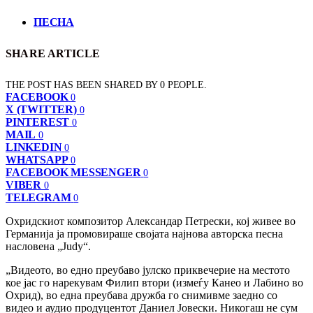
ПЕСНА
SHARE ARTICLE
THE POST HAS BEEN SHARED BY
0
PEOPLE.
FACEBOOK
0
X (TWITTER)
0
PINTEREST
0
MAIL
0
LINKEDIN
0
WHATSAPP
0
FACEBOOK MESSENGER
0
VIBER
0
TELEGRAM
0
Охридскиот композитор Александар Петрески, кој живее во
Германија ја промовираше својата најнова авторска песна
насловена „Judy“.
„Видеото, во едно преубаво јулско приквечерие на местото
кое јас го нарекувам Филип втори (измеѓу Канео и Лабино во
Охрид), во една преубава дружба го снимивме заедно со
видео и аудио продуцентот Даниел Јовески. Никогаш не сум