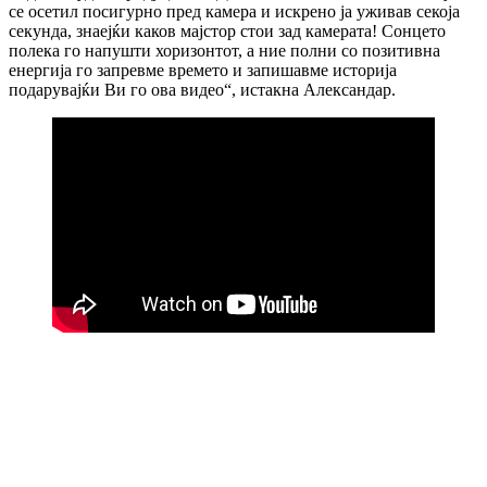
се осетил посигурно пред камера и искрено ја уживав секоја
секунда, знаејќи каков мајстор стои зад камерата! Сонцето
полека го напушти хоризонтот, а ние полни со позитивна
енергија го запревме времето и запишавме историја
подарувајќи Ви го ова видео“, истакна Александар.