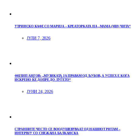
УТРИНСКО КАФЕ СО МАРИЈА – КРЕАТОРКАТА НА „МАМА (МИ) ЧИТА“
ЈУЛИ 7, 2026
ФИЛИП АНГОВ: „МУЗИКАТА ЈА ПРАВАМ ОД ЉУБОВ, А УСПЕХ Е КОГА
ИСКРЕНО ЌЕ ДОПРЕ ДО ЛУЃЕТО“
ЈУНИ 24, 2026
СТРАНЦИТЕ ЧЕСТО СЕ ВООДУШЕВУВААТ ОД НАШИОТ РИТАМ –
ИНТЕРВЈУ СО СНЕЖАНА БАЛКАНСКА