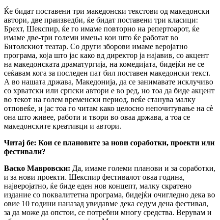
Ќе бидат поставени три македонски текстови од македонски
автори, две праизведби, ќе бидат поставени три класици:
Брехт, Шекспир, ќе го имаме повторно на репертоарот, ќе
имаме две-три големи имења кои што ќе работат во
Битолскиот театар. Со други зборови имаме веројатно
програма, која што јас како вд директор ја најавив, со акцент
на македонската драматургија, на комедијата, бидејќи не се
сеќавам кога за последен пат бил поставен македонски текст.
А во нашата држава, Македонија, да се занимавате исклучиво
со хрватски или српски автори е во ред, но тоа да биде акцент
во текот на голем временски период, веќе станува малку
отповеќе, и јас тоа го читам како целосно непочитување на сè
она што живее, работи и твори во оваа држава, а тоа се
македонските креативци и автори.
Читај бе:
Кои се плановите
за нови соработки, проекти или
фестивали?
Васко Мавровски:
Да, имаме големи планови и за соработки,
и за нови проекти. Шекспир фестивалот оваа година,
најверојатно, ќе биде еден нов концепт, малку скратено
издание со поквалитетна програма, бидејќи очигледно дека во
овие 10 години наназад увидавме дека седум дена фестивал,
за да може да опстои, се потребни многу средства. Верувам и