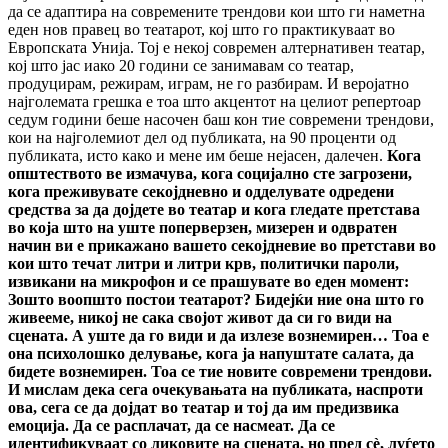
да се адаптира на современите трендови кои што ги наметна
еден нов правец во театарот, кој што го практикуваат во
Европската Унија. Тој е некој современ алтернативен театар,
кој што јас иако 20 години се занимавам со театар,
продуцирам, режирам, играм, не го разбирам. И веројатно
најголемата грешка е тоа што акцентот на целиот репертоар
седум години беше насочен баш кон тие современи трендови,
кои на најголемиот дел од публиката, на 90 проценти од
публиката, исто како и мене им беше нејасен, далечен.
Кога
општеството ве измачува, кога социјално сте загрозени,
кога преживувате секојдневно и одделувате одредени
средства за да дојдете во театар и кога гледате претстава
во која што на уште поперверзен, мизерен и одвратен
начин ви е прикажано вашето секојдневие во претстави во
кои што течат литри и литри крв, политички пароли,
извикани на микрофон и се прашувате во еден момент:
Зошто воопшто постои театарот? Бидејќи ние она што го
живееме, никој не сака својот живот да си го види на
сцената. А уште да го види и да излезе вознемирен… Тоа е
она психолошко делување, кога ја напуштате салата, да
бидете вознемирен. Тоа се тие новите современи трендови.
И мислам дека сега очекувањата на публиката, наспроти
ова, сега се да дојдат во театар и тој да им предизвика
емоција. Да се расплачат, да се насмеат. Да се
идентификуваат со ликовите на сцената, но пред сè, луѓето