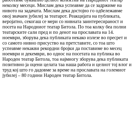
неколку месеци. Мислам дека успеавме да се задржиме на
нивото на задачата. Мислам дека достојно го одбележавме
овој значаен јубилеј за театарот. Реакцијата на публиката,
веројатно, секогаш се мери со нивната заинтересираност и
посета на Народниот театар Битола. По тоа колку беа полни
театарските сали пред и по денот на прославата на 14.
ноември, зборува дека публиката некако излезе во пресрет и
со самото нивно присуство на претставите, со тоа што
успеавме некакви рекордни бројки да поставиме во месец
ноември и декември, во однос на посетата на публика во
Народен театар Битола, тоа најмногу зборува дека публиката
позитивно ја оцени целата таа наша работа и целиот тој влог и
труд кој што го дадовме за време на прославата на големиот
јубилеј – 80 години Народен театар Битола.