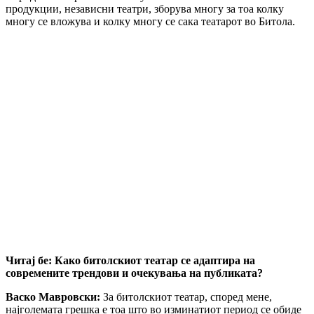
продукции, независни театри, зборува многу за тоа колку
многу се вложува и колку многу се сака театарот во Битола.
Читај бе:
Како битолскиот театар се адаптира на
современите трендови и очекувања на публиката?
Васко Мавровски:
За битолскиот театар, според мене,
најголемата грешка е тоа што во изминатиот период се обиде