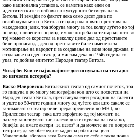
како национална установа, се наметна како еден од
идентитетските столбови во културното битисување на
Битола. И земајќи го фактот дека само десет дена по
ослободувањето на Битола се одиграла првата претстава на
македонски јазик, тоа зборува многу за тоа колку луѓето во тој
период, повоениот период, имале потреба од театар кој што во
тој момент се користел за неколку цели: дел од претставите
биле пропаганда, дел од претставите биле наменети за
мотивирање на народот и за создавање на една нова држава, и
создавање на еден театар, и мислам дека во 1946 година со
указ, го добива епитетот Народен театар Битола.
Читај бе:
Кои се најзначајните достигнувања на театарот
во неговата историја?
Васко Мавровски:
Битолскиот театар од самиот почеток, тоа
го пишува и во многу монографии кои што се посветени на
Народен театар Битола, претставува еден расадник на таленти
и уште во 50-тите години многу од луѓето кои што сакале се
занимаваат со театар биле прераспределени во МНТ, во
Прилепски театар, така што веројатно од тој момент, па
натаму започнуваат тие големи достигнувања на театарот,
бидејќи да имате актери „за извоз“ и да можете да ги покриете
театрите, да му обезбедите кадри за работа на цела
Македонија, зборува дека Битола сама по себе е таква почва