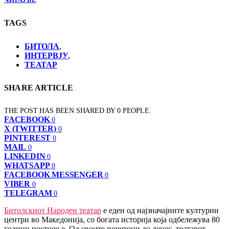
TAGS
БИТОЛА
,
ИНТЕРВЈУ
,
ТЕАТАР
SHARE ARTICLE
THE POST HAS BEEN SHARED BY
0
PEOPLE.
FACEBOOK
0
X (TWITTER)
0
PINTEREST
0
MAIL
0
LINKEDIN
0
WHATSAPP
0
FACEBOOK MESSENGER
0
VIBER
0
TELEGRAM
0
Битолскиот Народен театар
е еден од најзначајните културни
центри во Македонија, со богата историја која одбележува 80
години постоење. Од своите почетоци до денес, театарот