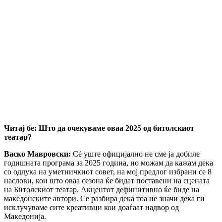
Читај бе: Што
да очекуваме оваа 2025 од битолскиот
театар?
Васко Мавровски:
Сè уште официјално не сме ја добиле
годишната програма за 2025 година, но можам да кажам дека
со одлука на уметничкиот совет, на мој предлог избрани се 8
наслови, кои што оваа сезона ќе бидат поставени на сцената
на Битолскиот театар. Акцентот дефинитивно ќе биде на
македонските автори. Се разбира дека тоа не значи дека ги
исклучуваме сите креативци кои доаѓаат надвор од
Македонија.