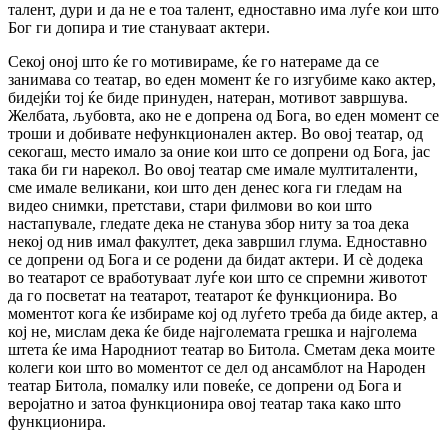
талент, дури и да не е тоа талент, едноставно има луѓе кои што
Бог ги допира и тие стануваат актери.
Секој оној што ќе го мотивираме, ќе го натераме да се
занимава со театар, во еден момент ќе го изгубиме како актер,
бидејќи тој ќе биде принуден, натеран, мотивот завршува.
Желбата, љубовта, ако не е допрена од Бога, во еден момент се
троши и добивате нефункционален актер. Во овој театар, од
секогаш, место имало за оние кои што се допрени од Бога, јас
така би ги нарекол. Во овој театар сме имале мултиталенти,
сме имале великани, кои што ден денес кога ги гледам на
видео снимки, претстави, стари филмови во кои што
настапувале, гледате дека не станува збор ниту за тоа дека
некој од нив имал факултет, дека завршил глума. Едноставно
се допрени од Бога и се родени да бидат актери. И сè додека
во театарот се вработуваат луѓе кои што се спремни животот
да го посветат на театарот, театарот ќе функционира. Во
моментот кога ќе избираме кој од луѓето треба да биде актер, а
кој не, мислам дека ќе биде најголемата грешка и најголема
штета ќе има Народниот театар во Битола. Сметам дека моите
колеги кои што во моментот се дел од ансамблот на Народен
театар Битола, помалку или повеќе, се допрени од Бога и
веројатно и затоа функционира овој театар така како што
функционира.