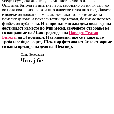
убеден сум дека ако некој во Министерството или во
Општина Битола ги има тие пари, веројатно би ни ги дал, но
во цела оваа криза во која што живееме и тоа што го добиваме
е повеќе од доволно и мислам дека ако тоа го сведиме на
помалку денови, а поквалитетни претстави, ќе имаме поголем
фидбек од публиката.
И за прв пат мислам дека оваа година
фестивалот наместо во јуни месец, свеченото отворање ќе
го направиме на 81-иот роденден на
Народен Театар
Битола
, на 14 ноември. И се надевам, ако сè е како што
треба и се биде во ред, Шекспир фестивалот ќе го отвориме
со наша премира на дело на Шекспир.
Саше Богоевски
Читај бе