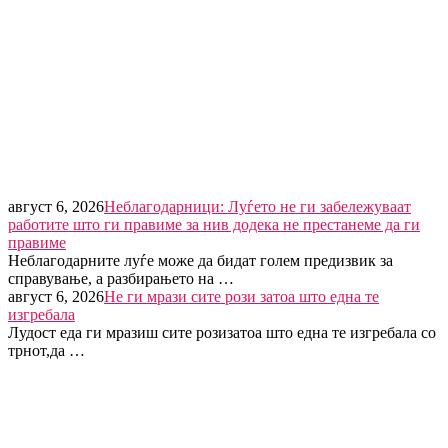
август 6, 2026
Неблагодарници: Луѓето не ги забележуваат
работите што ги правиме за нив додека не престанеме да ги
правиме
Неблагодарните луѓе може да бидат голем предизвик за
справување, а разбирањето на …
август 6, 2026
Не ги мрази сите рози затоа што една те
изгребала
Лудост еда ги мразиш сите розизатоа што една те изгребала со
трнот,да …