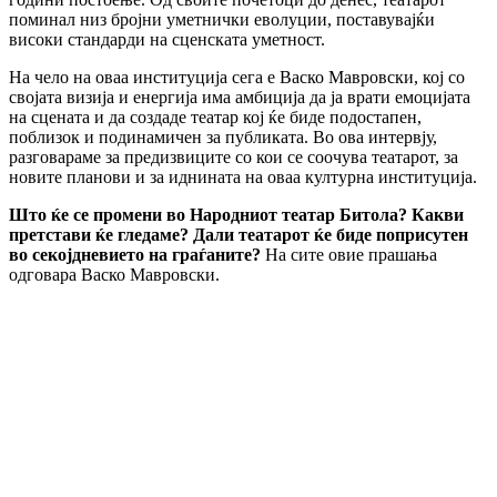
поминал низ бројни уметнички еволуции, поставувајќи
високи стандарди на сценската уметност.
На чело на оваа институција сега е Васко Мавровски, кој со
својата визија и енергија има амбиција да ја врати емоцијата
на сцената и да создаде театар кој ќе биде подостапен,
поблизок и подинамичен за публиката. Во ова интервју,
разговараме за предизвиците со кои се соочува театарот, за
новите планови и за иднината на оваа културна институција.
Што ќе се промени во Народниот театар Битола? Какви
претстави ќе гледаме? Дали театарот ќе биде поприсутен
во секојдневието на граѓаните?
На сите овие прашања
одговара Васко Мавровски.