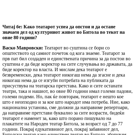
Читај бе:
Како театарот успеа да опстои и да остане
значаен дел од културниот живот во Битола во текот на
овие 80 години?
Васко Мавровски:
Театарот во суштина се бори со
општеството од самиот почеток од кога знаеме. Театарот за
прв пат бил создаден и единствената причина за да постои во
суштина е да биде коректор на сите случувања во државата, да
биде коректор на власта. И мислам дека театарот е
безвременски, дека театарот никогаш нема да згасне и дека
никогаш нема да се изгуби потребата на публиката да
присуствува на театарска претстава. Како и сите останати
театри, така и нашиот, во овие 80 години имал големи падови,
големи подеми. Но, пак ќе повторам, театарот е нешто кое
што е неопходно и за кое што народот има потреба. Ние, како
национална установа, сме должни да направиме репертоари,
да направиме претстави буквално за сите возрасти, бидеќи
театарот е наменет за, како што порано пишувало на
плакатите на Народен театар Битола, за возраст од 7 до 77
години. Покрај едукативниот дел, покрај забавниот дел,
Битолски театар како единствен театар во Битола, зборувам