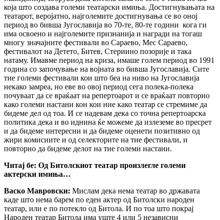
која што создава големи театарски имиња. Достигнувањата на
театарот, веројатно, најголемите достигнувања се во оној
период во бивша Југославија во 70-те, 80-те години кога ги
има освоено и најголемите признанија и награди на тогаш
многу значајните фестивали во Сараево, Мес Сараево,
фестивалот на Детето, Битев, Стериино позорије и така
натаму. Имавме период на криза, имаше голем период во 1991
година со започување на војната во бивша Југославија. Сите
тие големи фестивали кои што беа на ниво на Југославија
некако замреа, но еве во овој период сега полека-полека
почуваат да се враќаат на репертоарот и се враќаат повторно
како големи настани кон кои ние како театар се стремиме да
бидеме дел од тоа. И се надевам дека со точна репертоарска
политика дека и во иднина ќе можеме да излеземе во пресрет
и да бидеме интересни и да бидеме оценети позитивно од
жири комисиите и од селекторите на тие фестивали, и
повторно да бидеме делот на тие големи настани.
Читај бе: Од Битолскиот театар произлегле големи
актерски имиња…
Васко Мавровски:
Мислам дека нема театар во државата
каде што нема барем по еден актер од Битолски народен
театар, или e по потекло од Битола. И по тоа што покрај
Народен театар Битола има уште 4 или 5 независни