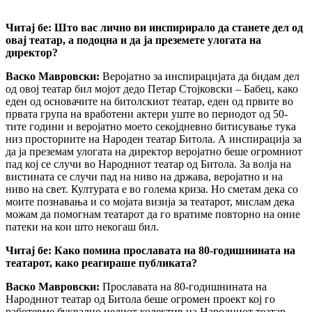
Читај бе:
Што вас лично ви инспирирало да станете дел од
овај театар, а подо
ц
на и да ја преземете улогата на
директор?
Васко Мавровски:
Веројатно за инспирацијата да бидам дел
од овој театар бил мојот дедо Петар Стојковски – Бабец, како
еден од основачите на битолскиот театар, еден од првите во
првата група на вработени актери уште во периодот од 50-
тите години и веројатно моето секојдневно битисување тука
низ просториите на Народен театар Битола. А инспирација за
да ја преземам улогата на директор веројатно беше огромниот
пад кој се случи во Народниот театар од Битола. За волја на
вистината се случи пад на ниво на држава, веројатно и на
ниво на свет. Културата е во голема криза. Но сметам дека со
моите познавања и со мојата визија за театарот, мислам дека
можам да помогнам театарот да го вратиме повторно на оние
патеки на кои што некогаш бил.
Читај бе:
Како помина прославата на 80-годишни
ната
на
теат
арот
, како реагираше публиката?
Васко Мавровски:
Прославата на 80-годишнината на
Народниот театар од Битола беше огромен проект кој го
работевме буквално целиот колектив на Народниот театар