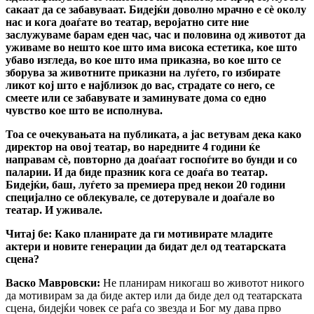
сакаат да се забавуваат. Бидејќи доволно мрачно е сè околу
нас и кога доаѓате во театар, веројатно сите ние
заслужуваме барам еден час, час и половина од животот да
уживаме во нешто кое што има висока естетика, кое што
убаво изгледа, во кое што има приказна, во кое што се
зборува за животните приказни на луѓето, го избирате
ликот кој што е најблизок до вас, страдате со него, се
смеете или се забавувате и заминувате дома со едно
чувство кое што ве исполнува.
Тоа се очекувањата на публиката, а јас ветувам дека како
директор на овој театар, во наредните 4 години ќе
направам сè, повторно да доаѓаат госпоѓите во бунди и со
паларии. И да биде празник кога се доаѓа во театар.
Бидејќи, баш, луѓето за премиера пред некои 20 години
специјално се облекувале, се дотерувале и доаѓале во
театар. И уживале.
Читај бе:
Како планирате да ги мотивирате младите
актери и новите генерации да бидат дел од театарската
сцена?
Васко Мавровски:
Не планирам никогаш во животот никого
да мотивирам за да биде актер или да биде дел од театарската
сцена, бидејќи човек се раѓа со звезда и Бог му дава прво