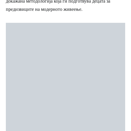
докажана методологија која ги подготвува децата за
предизвиците на модерното живеење.