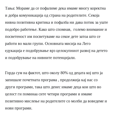
Тања:
Мораме да се пофалиме дека имаме многу коректна
и добра комуникација од страна на родителите. Секоја
нивна позитивна критика и пофалба ни дава потик за уште
подобро работење. Како што спомнав, големо внимание и
посветеност им посветуваме на секое дете затоа што се
работи во мали групи. Основната мисија на Лего
едукација е подобрување врз целокупниот развој на детето
и подобрување на нивните потенцијали.
Горда сум на фактот, што околу 80% од децата кој што ја
запишале почетната програма , продолжија кај нас со
други програми, така што денес имаме деца кои што во
целост ги поминаа сите четири програми и имаме
позитивно мислење на родителите со молби да воведеме и
нови програми.