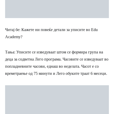
Читај бе: Кажете ни повеќе детали за уписите во Edu
Academy?
Тања:
Уписите се изведуваат штом се формира група на
деца за содветна Лего програма. Часовите се изведуваат во
попладневните часови, еднаш во неделата. Часот е со
времетраење од 75 минути и Лего обуките траат 6 месеци.