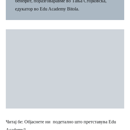
бенефит, поразговаравме во Тања Стојковска,
едукатор во Edu Academy Bitola.
Читај бе: Објаснете ни подетално што
претставува Edu
Academy
?