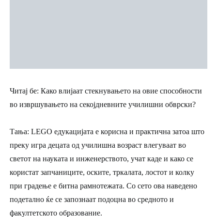
Читај бе: Како влијаат стекнувањето на овие способности
во извршувањето на секојдневните училишни обврски?
Тања:
LEGO едукацијата е корисна и практична затоа што
преку игра децата од училишна возраст влегуваат во
светот на науката и инженерството, учат каде и како се
користат запчаниците, оските, тркалата, лостот и колку
при градење е битна рамнотежата. Со сето ова наведено
подетално ќе се запознаат подоцна во средното и
факултетското образование.