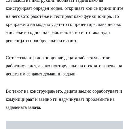
со помош на инструкции добиваат задача како да
конструираат одреден модел, откриваат кои се принципите
на неговото работење и тестираат како функционира. По
креирањето на моделот, детето го презентира, дава негово
мислење во однос на сработеното, но исто така нуди
решенија за подобрување на истиот.
Сите сознанија до кои дошле децата забележуваат во
работниот лист, а како повторување на стекнато знаење на
децата им се дават домашни задачи.
Во текот на конструирањето, децата заедно соработуваат и
комуницираат и заедно ги надминуваат проблемите на
зададената задача.