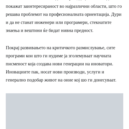
покажат заинтересираност во најразлични области, што го
решава проблемот на професионалната ориентација. Дури
и да не станат инженери или програмери, стекнатите
знаења и вештини ќе бидат нивна предност.
Покрај развивањето на критичкото размислување, сите
програми кои што ги нудиме ја зголемуваат научната
писменост која создава нови генерации на иноватори.
Иновациите пак, носат нови производи, услуги и
генерално подобар живот на оние кој шо ги донесуваат.