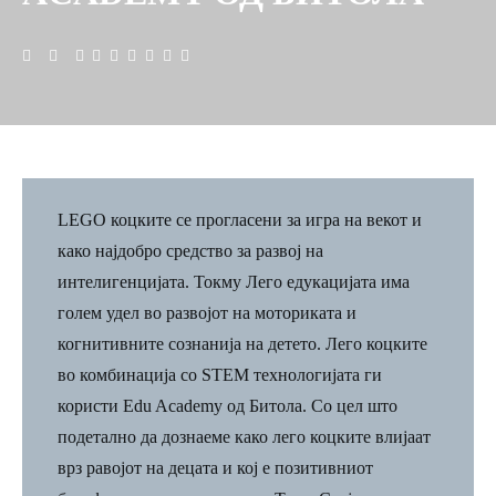
LEGO коцките се прогласени за игра на векот и
како најдобро средство за развој на
интелигенцијата. Токму Лего едукацијата има
голем удел во развојот на моториката и
когнитивните сознанија на детето. Лего коцките
во комбинација со STEM технологијата ги
користи Edu Academy од Битола. Со цел што
подетално да дознаеме како лего коцките влијаат
врз равојот на децата и кој е позитивниот