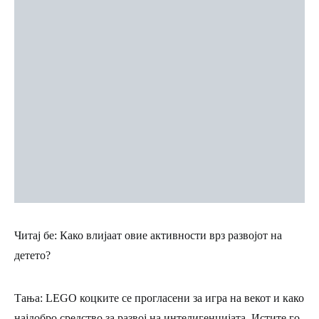
Читај бе: Како влијаат овие активности врз развојот на
детето?
Тања:
LEGO коцките се прогласени за игра на векот и како
најдобро средство за развој на интелигенцијата. Истите го