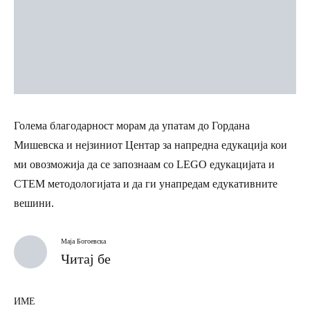
Голема благодарност морам да упатам до Гордана
Мишевска и нејзиниот Центар за напредна едукација кои
ми овозможија да се запознаам со LEGO едукацијата и
СТЕМ методологијата и да ги унапредам едукативните
вешини.
Маја Богоевска
Читај бе
ИМЕ