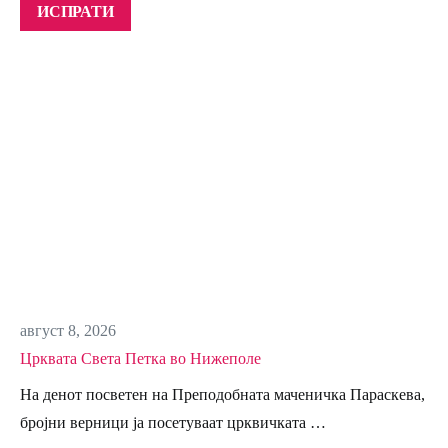
август 8, 2026
Црквата Света Петка во Нижеполе
На денот посветен на Преподобната маченичка Параскева,
бројни верници ја посетуваат црквичката …