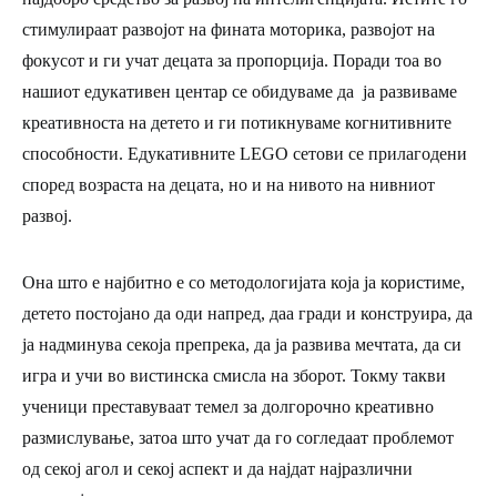
стимулираат развојот на фината моторика, развојот на
фокусот и ги учат децата за пропорција. Поради тоа во
нашиот едукативен центар се обидуваме да ја развиваме
креативноста на детето и ги потикнуваме когнитивните
способности. Едукативните LEGO сетови се прилагодени
според возраста на децата, но и на нивото на нивниот
развој.
Она што е најбитно е со методологијата која ја користиме,
детето постојано да оди напред, даа гради и конструира, да
ја надминува секоја препрека, да ја развива мечтата, да си
игра и учи во вистинска смисла на зборот. Токму такви
ученици преставуваат темел за долгорочно креативно
размислување, затоа што учат да го согледаат проблемот
од секој агол и секој аспект и да најдат најразлични