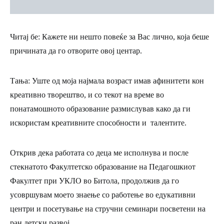
Читај бе: Кажете ни нешто повеќе за Вас лично, која беше
причината да го отворите овој центар.
Тања:
Уште од моја најмала возраст имав афинитети кон
креативно творештво, и со текот на време во
понатамошното образование размислував како да ги
искористам креативните способности и талентите.
Открив дека работата со деца ме исполнува и после
стекнатото Факултетско образование на Педагошкиот
Факултет при УКЛО во Битола, продолжив да го
усовршувам моето знаење со работење во едукативни
центри и посетување на стручни семинари посветени на
ран детски развој.