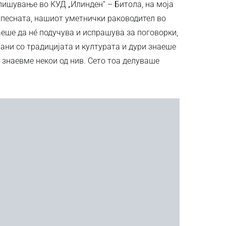
пишување во КУД „Илинден“ – Битола, на моја
и песната, нашиот уметнички раководител во
аеше да нé подучува и испрашува за поговорки,
ани со традицијата и културата и дури знаеше
е знаевме некои од нив. Сето тоа делуваше