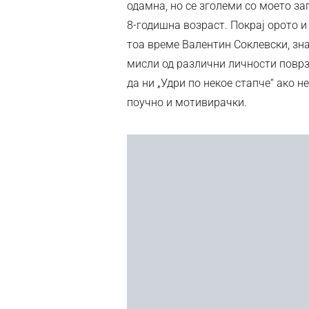
одамна, но се зголеми со моето за
8-годишна возраст. Покрај орото 
тоа време Валентин Соклевски, зн
мисли од различни личности поврз
да ни „Удри по некое стапче“ ако н
поучно и мотивирачки.