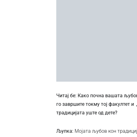
Читај бе: Како почна вашата љубо
го завршите токму тој факултет и
традицијата уште од дете?
Љупка:
Мојата љубов кон традиција