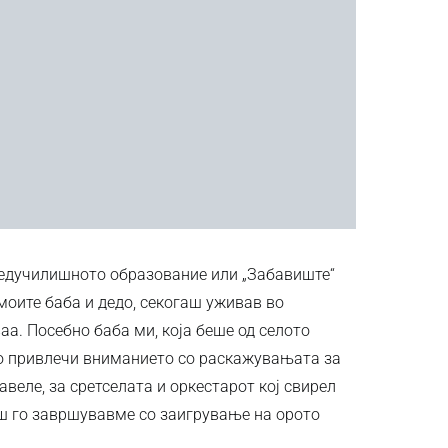
предучилишното образование или „Забавиште“
 моите баба и дедо, секогаш уживав во
аа. Посебно баба ми, која беше од селото
го привлечи вниманието со раскажувањата за
авеле, за сретселата и оркестарот кој свирел
аш го завршувавме со заигрување на орото