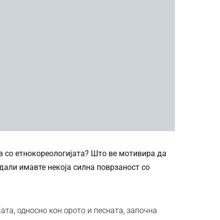
в со етнокореологијата? Што ве мотивира да
 дали имавте некоја силна поврзаност со
та, односно кон орото и песната, започна