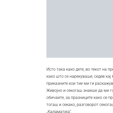
Исто така како дете, во текот на 
како што се нарекуваше, седев кај
приказните кои тие ми ги раскажув
Живојно и секогаш знаеше да ми 
обичаите, за празниците како се пр
тогаш и секако, разговорот секог
„Каламатија“.