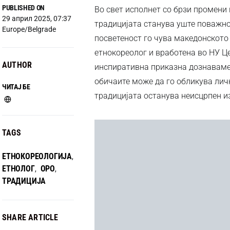
PUBLISHED ON
Во свет исполнет со брзи промени 
29 април 2025, 07:37
традицијата станува уште поважно.
Europe/Belgrade
посветеност го чува македонското
етнокореолог и вработена во НУ Це
AUTHOR
инспиративна приказна дознаваме 
обичаите може да го обликува лич
ЧИТАЈ БЕ
традицијата останува неисцрпен из
TAGS
ЕТНОКОРЕОЛОГИЈА
,
ЕТНОЛОГ
ОРО
,
,
ТРАДИЦИЈА
SHARE ARTICLE