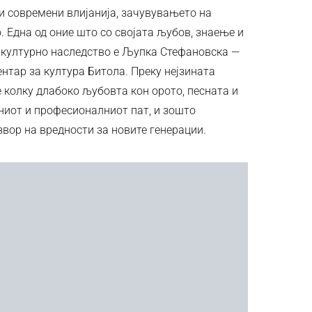
и современи влијанија, зачувувањето на
 Една од оние што со својата љубов, знаење и
 културно наследство е Љупка Стефановска —
нтар за култура Битола. Преку нејзината
колку длабоко љубовта кон орото, песната и
ниот и професионалниот пат, и зошто
вор на вредности за новите генерации.