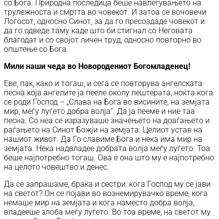
со Бога. Природна последица беше навлегувањето на
трулежноста и смртта во човекот. И затоа се вочовечи
Логосот, односно Синот, за да го пресоздаде човекот и
да го одведе таму каде што би стигнал со Неговата
благодат и со својот личен труд, односно повторно во
општење со Бога.
Мили наши чеда во Новородениот Богомладенец!
Еве, пак, како и тогаш, и сега се повторува ангелската
песна која ангелите ја пееле околу пештерата, ноќта кога
се роди Господ – „Слава на Бога во висините, на земјата
мир, меѓу луѓето добра волја“. Да ја пееме и ние таа
песна. Со неа се изразуваше значењето на доаѓањето и
раѓањето на Синот Божји на земјата. Целиот устав на
нашиот живот. Да Го славиме Бога и нека има мир на
земјата. Нека надвладее добрата волја меѓу луѓето. Тоа
беше најпотребно тогаш. Ова е она што му е најпотребно
на целото човештво и денес.
Да се запрашаме, браќа и сестри: кога Господ му се јави
на светот? Он се појави во вознемирувачко време, кога
немаше мир на земјата и кога наместо добра волја,
владееше злоба меѓу луѓето. Во тоа време, на светот му