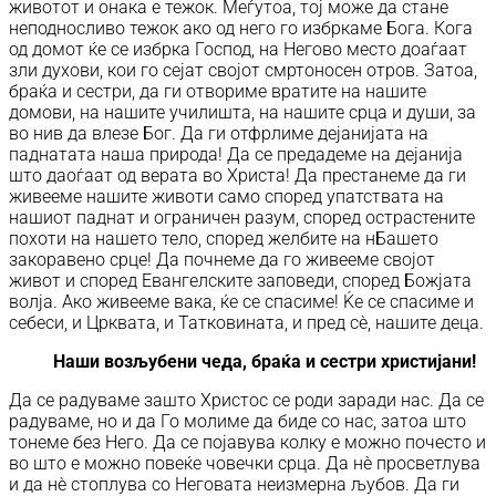
животот и онака е тежок. Меѓутоа, тој може да стане
неподносливо тежок ако од него го избркаме Бога. Кога
од домот ќе се избрка Господ, на Негово место доаѓаат
зли духови, кои го сејат својот смртоносен отров. Затоа,
браќа и сестри, да ги отвориме вратите на нашите
домови, на нашите училишта, на нашите срца и души, за
во нив да влезе Бог. Да ги отфрлиме дејанијата на
паднатата наша природа! Да се предадеме на дејанија
што даоѓаат од верата во Христа! Да престанеме да ги
живееме нашите животи само според упатствата на
нашиот паднат и ограничен разум, според острастените
похоти на нашето тело, според желбите на нБашето
закоравено срце! Да почнеме да го живееме својот
живот и според Евангелските заповеди, според Божјата
волја. Ако живееме вака, ќе се спасиме! Ќе се спасиме и
себеси, и Црквата, и Татковината, и пред сè, нашите деца.
Наши возљубени чеда, браќа и сестри христијани!
Да се радуваме зашто Христос се роди заради нас. Да се
радуваме, но и да Го молиме да биде со нас, затоа што
тонеме без Него. Да се појавува колку е можно почесто и
во што е можно повеќе човечки срца. Да нè просветлува
и да нè стоплува со Неговата неизмерна љубов. Да ги