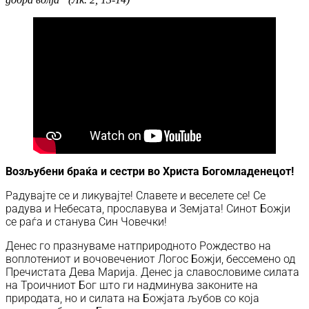
Возљубени браќа и сестри во Христа Богомладенецот!
Радувајте се и ликувајте! Славете и веселете се! Се
радува и Небесата, прославува и Земјата! Синот Божји
се раѓа и станува Син Човечки!
Денес го празнуваме натприродното Рождество на
воплотениот и вочовечениот Логос Божји, бессемено од
Пречистата Дева Марија. Денес ја славословиме силата
на Троичниот Бог што ги надминува законите на
природата, но и силата на Божјата љубов со која