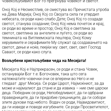
човекољубивиот Бог го прегрнува човекот и светот.
Оној Кој е Несместлив, се сместува во Пречистата утроба
на Дева Марија; Оној Кој со Својата сила ги утврдил
небесата, се роди како слабо Дете; Оној Кој го создаде
светот, станува создание; Оној Кој нема почеток и крај,
се роди во време и простор; Оној Кој е светлина за
светот, светлина за ангелите и луѓето, се роди во
темнината на Витлеемската пештера; Оној Кому
херувимите и серафимите Му служат од создавањето на
светот, дење и ноќе, пеејќи му: свет, свет, свет Господ
Саваот, се роди како слуга.
Возљубени христољубиви чеда на Месијата!
Месијата Кој е Најпрекрасен, се роди и стана Човек,
останувајќи Бог т.е. Богочовек, така што сега
натежнатите човечки очи се вперени во Него и не
гледаат друг Месија. Се роди Царот, Најмоќниот, за да
може и најмалиот да стане и да извика – ние сме царски
деца. Победник се роди, Непобедливиот, да ги одбрани
праведниците, да ги придобие грешниците, да ги собори
злите духови под небото. Водач се роди, Највидовитиот,
да ги изведе и поведе изгубените. Се роди Просветителот,