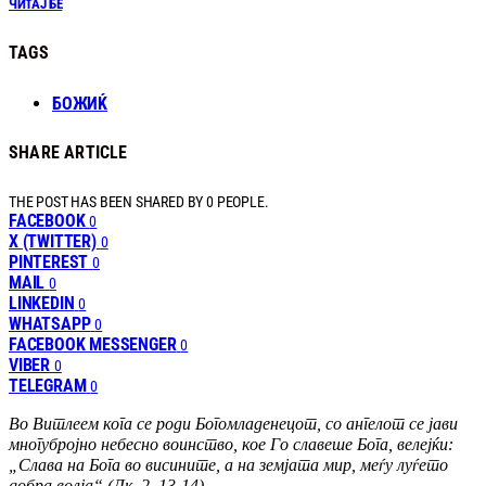
ЧИТАЈ БЕ
TAGS
БОЖИЌ
SHARE ARTICLE
THE POST HAS BEEN SHARED BY
0
PEOPLE.
FACEBOOK
0
X (TWITTER)
0
PINTEREST
0
MAIL
0
LINKEDIN
0
WHATSAPP
0
FACEBOOK MESSENGER
0
VIBER
0
TELEGRAM
0
Во Витлеем кога се роди Богомладенецот, со ангелот се јави
многубројно небесно воинство, кое Го славеше Бога, велејќи:
„Слава на Бога во висините, а на земјата мир, меѓу луѓето
добра волја“ (Лк. 2, 13-14)