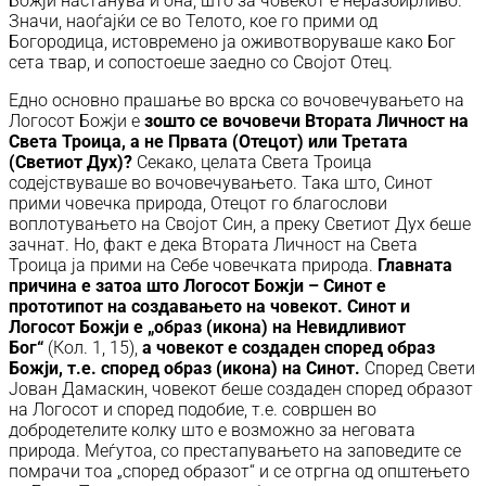
Божји настанува и она, што за човекот е неразбирливо.
Значи, наоѓајќи се во Телото, кое го прими од
Богородица, истовремено ја оживотворуваше како Бог
сета твар, и сопостоеше заедно со Својот Отец.
Едно основно прашање во врска со вочовечувањето на
Логосот Божји е
зошто се вочовечи Втората Личност на
Света Троица, а не Првата (Отецот) или Третата
(Светиот Дух)?
Секако, целата Света Троица
содејствуваше во вочовечувањето. Така што, Синот
прими човечка природа, Отецот го благослови
воплотувањето на Својот Син, а преку Светиот Дух беше
зачнат. Но, факт е дека Втората Личност на Света
Троица ја прими на Себе човечката природа.
Главната
причина е затоа што Логосот Божји – Синот е
прототипот на создавањето на човекот. Синот и
Логосот Божји е „образ (икона) на Невидливиот
Бог“
(Кол. 1, 15),
а човекот е создаден според образ
Божји, т.е. според образ (икона) на Синот.
Според Свети
Јован Дамаскин, човекот беше создаден според образот
на Логосот и според подобие, т.е. совршен во
добродетелите колку што е возможно за неговата
природа. Меѓутоа, со престапувањето на заповедите се
помрачи тоа „според образот“ и се отргна од општењето