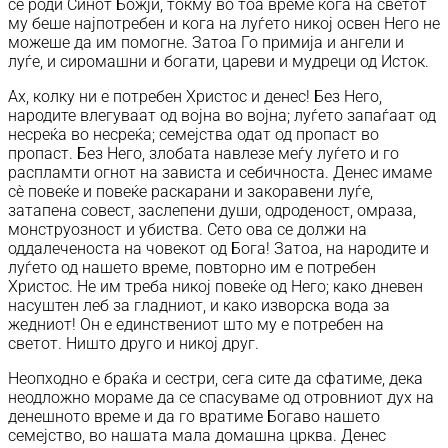
се роди Синот Божји, токму во тоа време кога на светот
му беше најпотребен и кога на луѓето никој освен Него не
можеше да им помогне. Затоа Го примија и ангели и
луѓе, и сиромашни и богати, цареви и мудреци од Исток.
Ах, колку ни е потребен Христос и денес! Без Него,
народите влегуваат од војна во војна; луѓето запаѓаат од
несреќа во несреќа; семејства одат од пропаст во
пропаст. Без Него, злобата навлезе меѓу луѓето и го
распламти огнот на зависта и себичноста. Денес имаме
сè повеќе и повеќе раскарани и закоравени луѓе,
затапена совест, заслепени души, одроденост, омраза,
монструозност и убиства. Сето ова се должи на
оддалеченоста на човекот од Бога! Затоа, на народите и
луѓето од нашето време, повторно им е потребен
Христос. Не им треба никој повеќе од Него; како дневен
насуштен леб за гладниот, и како изворска вода за
жедниот! Он е единствениот што му е потребен на
светот. Ништо друго и никој друг.
Неопходно е браќа и сестри, сега сите да сфатиме, дека
неодложно мораме да се спасуваме од отровниот дух на
денешното време и да го вратиме Богаво нашето
семејство, во нашата мала домашна црква. Денес