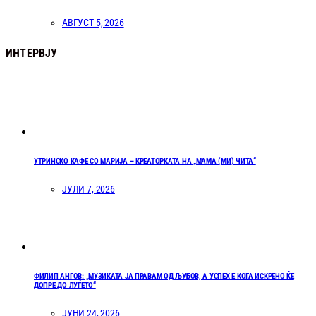
АВГУСТ 5, 2026
ИНТЕРВЈУ
УТРИНСКО КАФЕ СО МАРИЈА – КРЕАТОРКАТА НА „МАМА (МИ) ЧИТА“
ЈУЛИ 7, 2026
ФИЛИП АНГОВ: „МУЗИКАТА ЈА ПРАВАМ ОД ЉУБОВ, А УСПЕХ Е КОГА ИСКРЕНО ЌЕ
ДОПРЕ ДО ЛУЃЕТО“
ЈУНИ 24, 2026