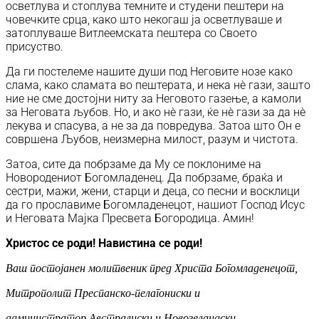
осветлува и стоплува темните и студени пештери на
човечките срца, како што некогаш ја осветлуваше и
затоплуваше Витлеемската пештера со Своето
присуство.
Да ги постелеме нашите души под Неговите нозе како
слама, како сламата во пештерата, и нека нè гази, зашто
ние не сме достојни ниту за Неговото газење, а камоли
за Неговата љубов. Но, и ако нè гази, ќе нè гази за да нè
лекува и спасува, а не за да повредува. Затоа што Он е
совршена Љубов, неизмерна милост, разум и чистота.
Затоа, сите да побрзаме да Му се поклониме на
Новородениот Богомладенец. Да побрзаме, браќа и
сестри, мажи, жени, старци и деца, со песни и восклици
да го прославиме Богомладенецот, нашиот Господ Исус
и Неговата Мајка Пресвета Богородица. Амин!
Христос се роди! Навистина се роди!
Ваш постојанен молитвеник пред Христа Богомладенецот,
Митрополит Преспанско-пелагониски и
администратор Австралиски и Новозеландски