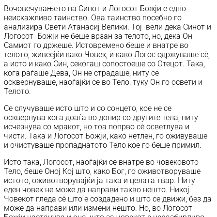
Вочовечувањето на Синот и Логосот Божји е едно
неискажливо таинство. Ова таинство посебно го
анализира Свети Атанасиј Велики. Тој вели дека Синот и
Логосот Божји не беше врзан за телото, но, дека Он
Самиот го држеше. Истовремено беше и внатре во
телото, живеејќи како Човек, и како Логос одржуваше сè,
а исто и како Син, секогаш сопостоеше со Отецот. Така,
кога раѓаше Дева, Он не страдаше, ниту се
осквернуваше, наоѓајќи се во Тело, туку Он го освети и
Телото.
Се случуваше исто што и со сонцето, кое не се
осквернува кога доаѓа во допир со другите тела, ниту
исчезнува со мракот, но тоа попрво сè осветлува и
чисти. Така и Логосот Божји, како нетлен, го оживуваше
и очистуваше пропаднатото Тело кое го беше примил.
Исто така, Логосот, наоѓајќи се внатре во човековото
Тело, беше Оној Кој што, како Бог, го оживотворуваше
истото, оживотворувајќи ја така и целата твар. Ниту
еден човек не може да направи такво нешто. Никој.
Човекот гледа сè што е создадено и што се движи, без да
може да направи или измени нешто. Но, во Логосот