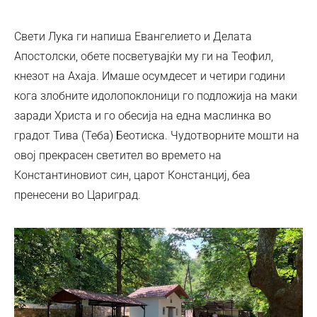
Свети Лука ги напиша Евангелието и Делата
Апостолски, обете посветувајќи му ги на Теофил,
кнезот на Ахаја. Имаше осумдесет и четири години
кога злобните идолопоклоници го подложија на маки
заради Христа и го обесија на една маслинка во
градот Тива (Теба) Беотиска. Чудотворните мошти на
овој прекрасен светител во времето на
Константиновиот син, царот Констанциј, беа
пренесени во Цариград.