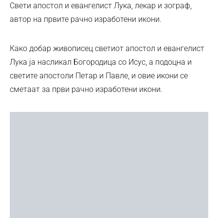
Свети апостол и евангелист Лука, лекар и зограф,
автор на првите рачно изработени икони.
Како добар живописец светиот апостол и евангелист
Лука ја насликал Богородица со Исус, а подоцна и
светите апостоли Петар и Павле, и овие икони се
сметаат за први рачно изработени икони.