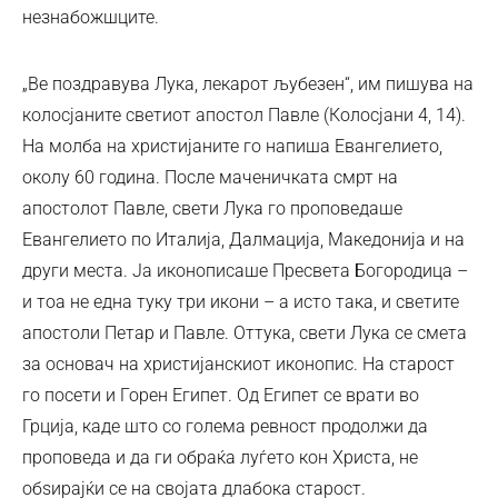
незнабожшците.
„Ве поздравува Лука, лекарот љубезен“, им пишува на
колосјаните светиот апостол Павле (Колосјани 4, 14).
На молба на христијаните го напиша Евангелието,
околу 60 година. После маченичката смрт на
апостолот Павле, свети Лука го проповедаше
Евангелието по Италија, Далмација, Македонија и на
други места. Ја иконописаше Пресвета Богородица –
и тоа не една туку три икони – а исто така, и светите
апостоли Петар и Павле. Оттука, свети Лука се смета
за основач на христијанскиот иконопис. На старост
го посети и Горен Египет. Од Египет се врати во
Грција, каде што со голема ревност продолжи да
проповеда и да ги обраќа луѓето кон Христа, не
обѕирајќи се на својата длабока старост.