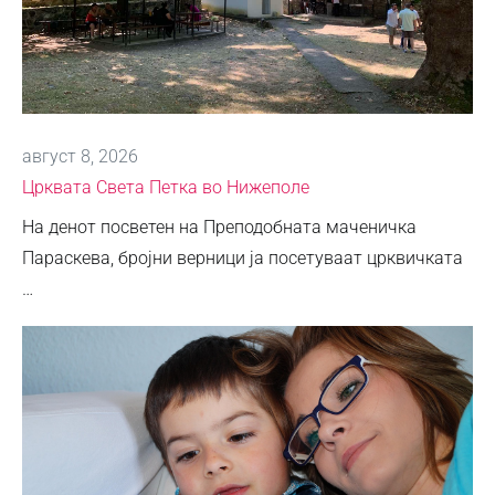
август 8, 2026
Црквата Света Петка во Нижеполе
На денот посветен на Преподобната маченичка
Параскева, бројни верници ја посетуваат црквичката
…