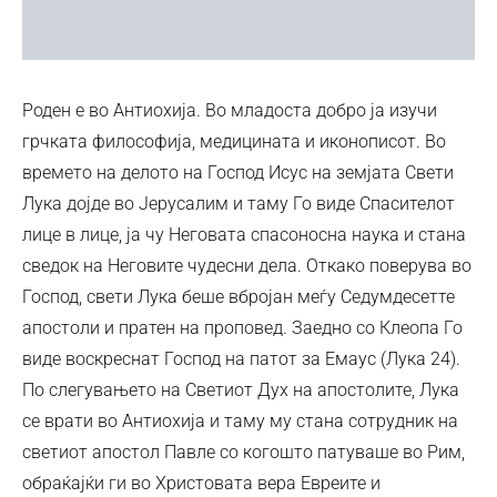
Роден е во Антиохија. Во младоста добро ја изучи
грчката философија, медицината и иконописот. Во
времето на делото на Господ Исус на земјата Свети
Лука дојде во Јерусалим и таму Го виде Спасителот
лице в лице, ја чу Неговата спасоносна наука и стана
сведок на Неговите чудесни дела. Откако поверува во
Господ, свети Лука беше вбројан меѓу Седумдесетте
апостоли и пратен на проповед. Заедно со Клеопа Го
виде воскреснат Господ на патот за Емаус (Лука 24).
По слегувањето на Светиот Дух на апостолите, Лука
се врати во Антиохија и таму му стана сотрудник на
светиот апостол Павле со когошто патуваше во Рим,
обраќајќи ги во Христовата вера Евреите и