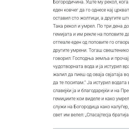
Богородичина. Уште му рекол, кога 
еден ковчег да го однесе кај црква
оставил сто жолтици, а другите што
Така рекол и умрел. По три дена д
гемијата и им рекле на поповите да
отпеале еден од поповите го отвор
другите умрени. Тогаш свештенико
говорил: Господња земља и прочаја
чудотворната вода и ја истурил вр
жалил да пиеш од оваја свјатаја во
да те посипам.“ Ја истурил водата
славејќи ја и благодарејќи и на Пр
гемиџиите кои виделе и како умрел
служи на Богородица како калуѓер,
свет им велел: „Спасајтесја братија!