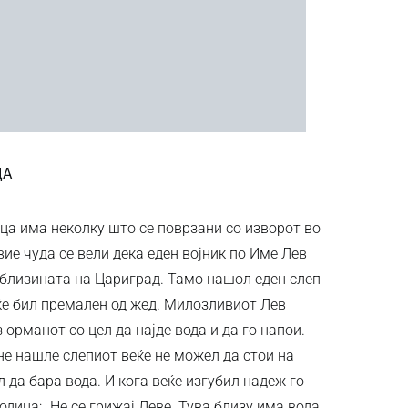
ЦА
ца има неколку што се поврзани со изворот во
вие чуда се вели дека еден војник по Име Лев
близината на Цариград. Тамо нашол еден слеп
ќе бил премален од жед. Милозливиот Лев
 орманот со цел да најде вода и да го напои.
не нашле слепиот веќе не можел да стои на
л да бара вода. И кога веќе изгубил надеж го
дица: „Не се грижај Леве. Тува близу има вода