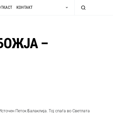
ОТКАСТ
КОНТАКТ
БОЖЈА –
Источен Петок Балаклија. Тој спаѓа во Светлата