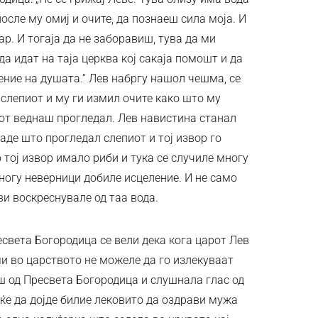
 после му омиј и очите, да познаеш сила моја. И
р. И тогаја да не заборавиш, тува да ми
да идат на таја церква кој сакаја помошт и да
ение на душата.“ Лев набргу нашол чешма, се
 слепиот и му ги измил очите како што му
от веднаш прогледал. Лев навистина станал
аде што прогледал слепиот и тој извор го
тој извор имало риби и тука се случиле многу
многу неверници добиле исцеление. И не само
и воскреснувале од таа вода.
есвета Богородица се вели дека кога царот Лев
ми во царството не можеле да го излекуваат
 од Пресвета Богородица и слушнала глас од
 ќе да дојде билие лековито да оздрави мужа