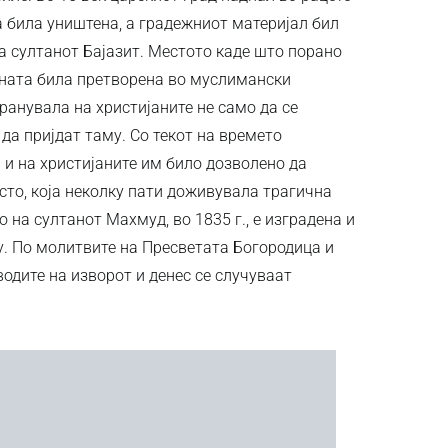
 била уништена, а градежниот материјал бил
а султанот Бајазит. Местото каде што порано
ината била претворена во муслимански
ранувала на христијаните не само да се
 да пријдат таму. Со текот на времето
 и на христијаните им било дозволено да
сто, која неколку пати доживувала трагична
 на султанот Махмуд, во 1835 г., е изградена и
му. По молитвите на Пресветата Богородица и
водите на изворот и денес се случуваат