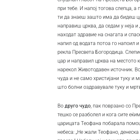
при тебе. И напој тогова слепца, а
ти да знаеш зашто има да бидеш ца
направиш црква, да седам у неја и 
находат здравие на снагата и спас
напил од водата потоа го напоил и
рекла Пресвета Богородица. Слепи
цар и направил црква на местото к
нарекол Животодавен источник. Во 
чуда и не само христијани туку и 
што болни оздравувале туку и мртв
Во
друго чудо
, пак поврзано со Пр
тешко се разболел и кога сите еќи
царицата Теофана побарала помош
небеса: „Не жали Теофано, денеска