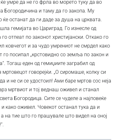
ќе умре да не го фрла во морето туку да во
та Богородичина и таму да го закопа. Му
 ќе останат да ги даде за душа на црквата.
ошла гемијата во Цариград. Го изнесле од
 го отпеат по законот христијански. Откако го
ил ковчегот и за чудо умрениот не смрдел како
т го посипал „крстовидно со земља по закон и
“. Тогаш еден од гемиџиите заграбил од
з мртовецот говорејќи. „О сиромаше, колку си
да и не си се удостоил! Ами баре мртов сос неја
 врз мртвиот и тој веднаш оживел и станал
есвета Богородица. Сите се чуделе а најповеќе
 и како оживел. Човекот останал тука да и
 а на тие што го прашувале што видел на оној
“.