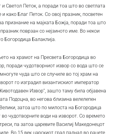
 и Светол Петок, а поради тоа што во светлата
 и како Благ Петок. Со овој празник, посветен
ва признание на мајката Божја, поради тоа што
празник поврзан со нејзиното име. Во некои
то Богородица Балаклија.
њето на храмот на Пресвета Богородица во
р, поради чудотворниот извор со вода што се
 многуте чуда што се случиле во тој храм на
зворот го изградил византискиот император
„Животодавен Извор“, зашто таму била објавена
ата Подоцна, во негова близина велелепен
 Велики, затоа што по милоста на Богородица
 во чудотворните води на изворот. Со времето
треси, па затоа царевите Василиј Македонецот
иле. Во 15 век царскиот град паднал во рацете