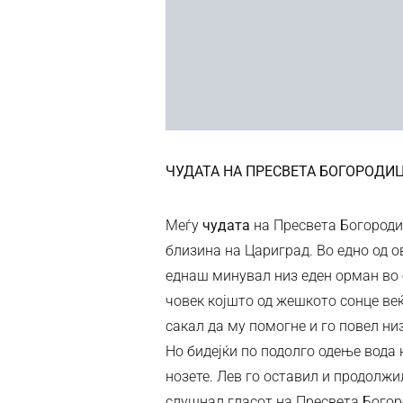
ЧУДАТА НА ПРЕСВЕТА БОГОРОДИ
Меѓу
чудата
на Пресвета Богороди
близина на Цариград. Во едно од о
еднаш минувал низ еден орман во 
човек којшто од жешкото сонце ве
сакал да му помогне и го повел низ
Но бидејќи по подолго одење вода 
нозете. Лев го оставил и продолжи
слушнал гласот на Пресвета Богоро