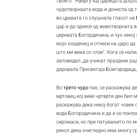
твоего.“ Набргу кај царицата дошл
чудотворнаата вода и донесла од 
во црквата го слушнала гласот на Б
цар и да однесе од животворната в
церквата Богордичина, и чух некој 
мојо кладенец и отнеси на царо да 
што ми вика со слзи“. Кога се нап
заповедал „да учинат праздник ра
даровала Пресветаја Боигородица, 
Во
трето чудо
пак, се раскажува д
мртовец кој веќе чртврти ден бил 
раскажува дека некој богат човек 
вода Богородичина и да и се покло
сиромаси, но при патувањето по м
рекол дека очигледно има многу гр