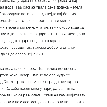
а една калуѓерка што седела во црквата кај
таа вода. Таа раскажувала дека додека метела
огородица кој и велел да појде кај болниот
ода. „Кога станах од постељата и метех
ми викна и ми рече: Атагие, земи скоро вода од
пие и да престане на царицата таја жалост, она
ил од водата царот веднаш оздравел и
достен заради таја голема доброта што му
да биде слава неј, амин.“
ека водата од изворот Балаклија воскреснала
мртов како Лазар. Имено во ова чудо се
од Солун тргнал со многу вера да пие од таа
ни. Со себе носел многу пари, раздавал на
оре тешко се разболел. Тогаш на гемиџијата му
евови и не е достоен да се поклони на црквата