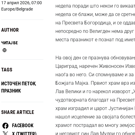
17 април 2026, 07:00
недела поради што некои го викаат
Europe/Belgrade
недела се блажи, може да се сретне
на Пресвета Богородица, и се одда
AUTHOR
непосредно по Велигден нема друг 
места празникот е познат под име
ЧИТАЈ БЕ
На овој ден се празнува обновува
Цариград, наречен Живоносен Изво
TAGS
наоѓа во него. Си спомнуваме и за
Божјата Мајка. Првиот храм врз и
ИСТОЧЕН ПЕТОК
,
ПРАЗНИК
Лав Велики и го нарекол изворот 
чудотворната благодат на Пресвет
храм изградил и царот Јустинијан
SHARE ARTICLE
нашол исцеление за својата болест
храмот пострадал во многу земјос
FACEBOOK
и неговиот син Лав Мудри го обнов
X (TWITTER)