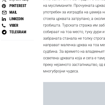
на муслиманите. Прочуената црква
PINTEREST
употребен за изградба на џамија н
MAIL
стоела црквата затрупано, а окол
LINKEDIN
гробишта. Турската стража им заб
VIBER
собираат на тоа место, туку дури и
TELEGRAM
забраната станала не толку строга
направат малечка црква на тоа ме
судбина. За времето на владеењето
осветена црквата којa и сега e та
преку нејзиното застапништво, од 
многубројни чудеса.