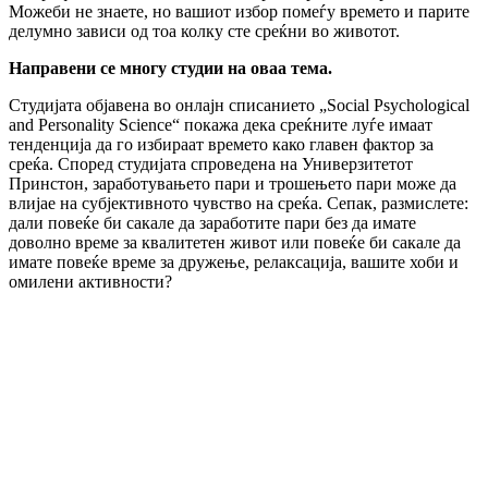
Можеби не знаете, но вашиот избор помеѓу времето и парите
делумно зависи од тоа колку сте среќни во животот.
Направени се многу студии на оваа тема.
Студијата објавена во онлајн списанието „Social Psychological
and Personality Science“ покажа дека среќните луѓе имаат
тенденција да го избираат времето како главен фактор за
среќа. Според студијата спроведена на Универзитетот
Принстон, заработувањето пари и трошењето пари може да
влијае на субјективното чувство на среќа. Сепак, размислете:
дали повеќе би сакале да заработите пари без да имате
доволно време за квалитетен живот или повеќе би сакале да
имате повеќе време за дружење, релаксација, вашите хоби и
омилени активности?