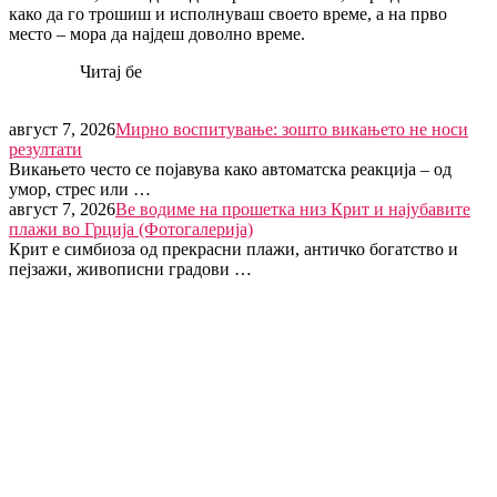
како да го трошиш и исполнуваш своето време, а на прво
место – мора да најдеш доволно време.
Читај бе
август 7, 2026
Мирно воспитување: зошто викањето не носи
резултати
Викањето често се појавува како автоматска реакција – од
умор, стрес или …
август 7, 2026
Ве водиме на прошетка низ Крит и најубавите
плажи во Грција (Фотогалерија)
Крит е симбиоза од прекрасни плажи, античко богатство и
пејзажи, живописни градови …