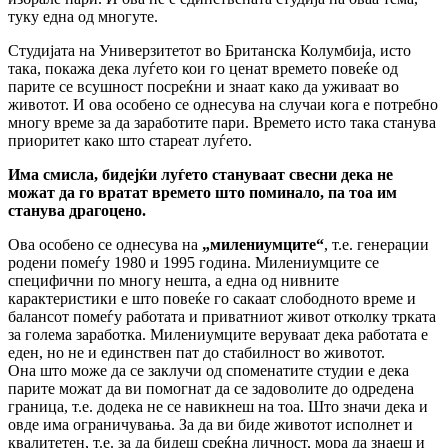
туку една од многуте.
Студијата на Универзитетот во Британска Колумбија, исто
така, покажа дека луѓето кои го ценат времето повеќе од
парите се всушност посреќни и знаат како да уживаат во
животот. И ова особено се однесува на случаи кога е потребно
многу време за да заработите пари. Времето исто така станува
приоритет како што стареат луѓето.
Има смисла, бидејќи луѓето стануваат свесни дека не
можат да го вратат времето што поминало, па тоа им
станува драгоцено.
Ова особено се однесува на
„милениумците“
, т.е. генерации
родени помеѓу 1980 и 1995 година. Милениумците се
специфични по многу нешта, а една од нивните
карактеристики е што повеќе го сакаат слободното време и
балансот помеѓу работата и приватниот живот отколку трката
за голема заработка. Милениумците веруваат дека работата е
еден, но не и единствен пат до стабилност во животот.
Она што може да се заклучи од споменатите студии е дека
парите можат да ви помогнат да се задоволите до одредена
граница, т.е. додека не се навикнеш на тоа. Што значи дека и
овде има ограничувања. За да ви биде животот исполнет и
квалитетен, т.е. за да бидеш среќна личност, мора да знаеш и