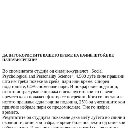
ДАЛИ ГО КОРИСТИТЕ ВАШЕТО ВРЕМЕ НА НАЧИН ШТО ЌЕ ВЕ
НАПРАВИ СРЕЌНИ?
Во споменатата студија од онлајн-журналот „Social
Psychological and Personality Science“, 4.500 луѓе биле прашани
што им треба повеќе за среќа, пари или време. Според
податоците, 64% споменале пари. И покрај овие податоци,
истото истражување покажа и дека луѓето кои го навеле
времето како поважен фактор се посреќни. Кога го поставиле
истото прашање една година подоцна, 25% од учесниците кои
првично избрале пари се предомислиле. Тие го избраа
времето.
Резултатите од студијата покажале дека меѓу луѓето во слични
околности, оние кои избрале време биле посреќни од оние кои
избрале пари. И ова не е единствената студија на оваа тема,