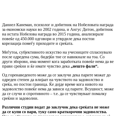
Даниел Канеман, психолог и добитник на Нобеловата награда
за економски науки во 2002 година, и Ангус Дитон, добитник
на истата Нобелова награда во 2015 година, анализирале
повеќе од 450.000 одговори и утврдиле дека постои
корелација помеѓу приходите и среќата.
Меѓутоа, субјективното искуство на учесниците спласнувало
после одредена сума, бидејќи тие се навикнале на тоа. Со
други зборови, има момент кога заработката повеќе нема да ве
прави среќни и ќе имате чувство дека
„нешто фали“.
Од горенаведеното може да се заклучи дека парите можат до
одреден степен да влијаат на чувството на задоволство и
среќа, но постои граница. Ќе дојде време кога нивото на
задоволство повеќе нема да зависи од парите. Всушност, може
да се случи и спротивното – т.е. да се чувствуваат помалку
среќни и задоволни.
Различни студии водат до заклучок дека среќата не може
да се купи со пари, туку само краткорочни задоволства.