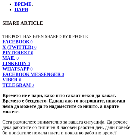
ВРЕМЕ
,
ПАРИ
SHARE ARTICLE
THE POST HAS BEEN SHARED BY
0
PEOPLE.
FACEBOOK
0
X (TWITTER)
0
PINTEREST
0
MAIL
0
LINKEDIN
0
WHATSAPP
0
FACEBOOK MESSENGER
0
VIBER
0
TELEGRAM
0
Времето не е пари, како што сакаат некои да кажат.
Времето е бесценето. Еднаш ако го потрошите, никогаш
нема да можете да го надоместите со ништо, а парите
можете.
Сега размислете внимателно за вашата ситуација. Да речеме
дека работите со типичен 8-часовен работен ден, дали повеќе
би прифатиле помала плата и пократко работно време?