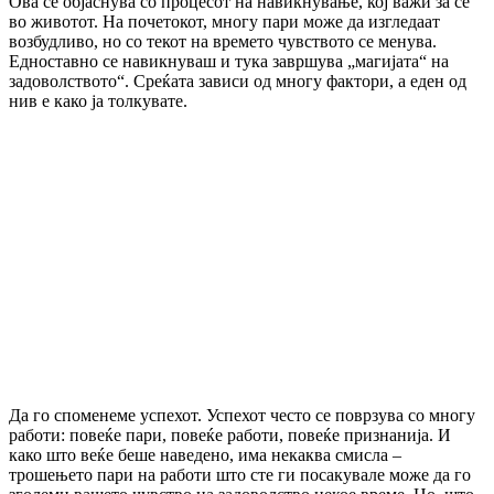
Ова се објаснува со процесот на навикнување, кој важи за сè
во животот. На почетокот, многу пари може да изгледаат
возбудливо, но со текот на времето чувството се менува.
Едноставно се навикнуваш и тука завршува „магијата“ на
задоволството“. Среќата зависи од многу фактори, а еден од
нив е како ја толкувате.
Да го споменеме успехот. Успехот често се поврзува со многу
работи: повеќе пари, повеќе работи, повеќе признанија. И
како што веќе беше наведено, има некаква смисла –
трошењето пари на работи што сте ги посакувале може да го