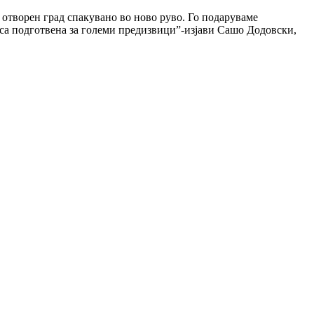
отворен град спакувано во ново руво. Го подаруваме
аса подготвена за големи предизвици”-изјави Сашо Додовски,