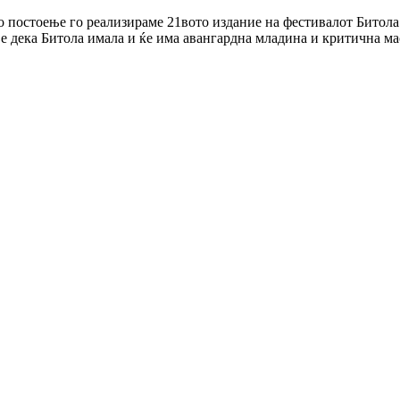
 постоење го реализираме 21вото издание на фестивалот Битола 
ње дека Битола имала и ќе има авангардна младина и критична м