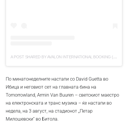
A POST SHARED BY AVALON INTERNATIONAL BOOKING (@AVALONBOOKING)
По минатонеделните настапи со David Guetta во
Ибица и неговиот сет на главната бина на
Tomorrowland, Armin Van Buuren – светскиот маестро
на електронската и транс музика – ќе настапи во
недела, на 3 август, на стадионот „Петар
Милошевски“ во Битола.