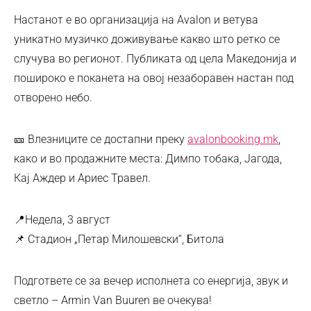
Настанот е во организација на Avalon и ветува
уникатно музичко доживување какво што ретко се
случува во регионот. Публиката од цела Македонија и
пошироко е поканета на овој незаборавен настан под
отворено небо.
🎫 Влезниците се достапни преку
avalonbooking.mk
,
како и во продажните места: Димпо тобака, Јагода,
Кај Аждер и Ариес Травел.
📍Недела, 3 август
📌 Стадион „Петар Милошевски“, Битола
Подгответе се за вечер исполнета со енергија, звук и
светло – Armin Van Buuren ве очекува!