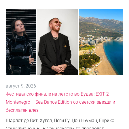
август 9, 2026
Фестивалско финале на летото во Будва: EXIT 2
Montenegro – Sea Dance Edition со светски ѕвезди и
бесплатен влез
Шарлот де Вит, Хугел, Пеги Гу, Џон Њуман, Енрико
Санџулиано и РПР Саундсистем го предводат