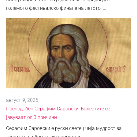
големото фестивалско финале на летото, …
август 9, 2026
Преподобен Серафим Саровски: Болестите се
јавуваат од 3 причини
Серафим Саровски е руски светец чија мудрост за
животот, љубовта, духовноста и …