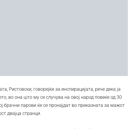
та, Ристовски, говорејќи за инспирацијата, рече дека ја
ето, во она што му се случува на овој народ повеќе од 30
ој брачни парови ќе се пронајдат во приказната за мажот
ост двајца странци.