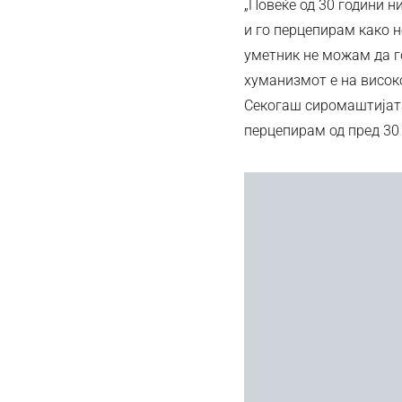
„Повеќе од 30 години н
и го перцепирам како н
уметник не можам да го
хуманизмот е на високо
Секогаш сиромаштијата 
перцепирам од пред 30 