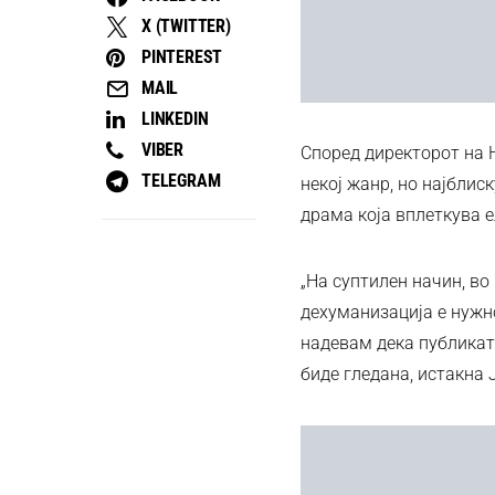
X (TWITTER)
PINTEREST
MAIL
LINKEDIN
VIBER
Според директорот на Н
TELEGRAM
некој жанр, но најблис
драма која вплеткува е
„На суптилен начин, во
дехуманизација е нужно
надевам дека публиката
биде гледана, истакна 