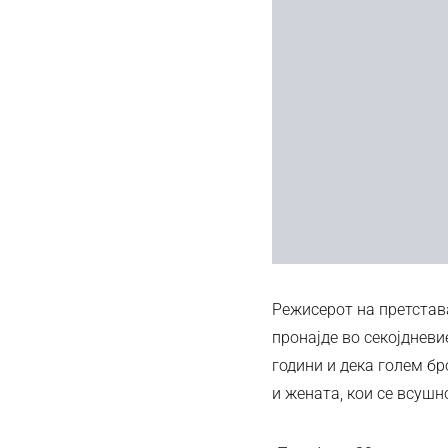
Режисерот на претстава
пронајде во секојдневи
години и дека голем бр
и жената, кои се всушн