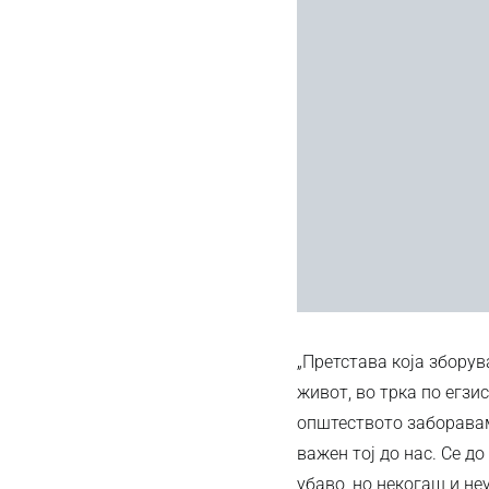
„Претстава која зборув
живот, во трка по егзи
општеството забораваме
важен тој до нас. Се д
убаво, но некогаш и не