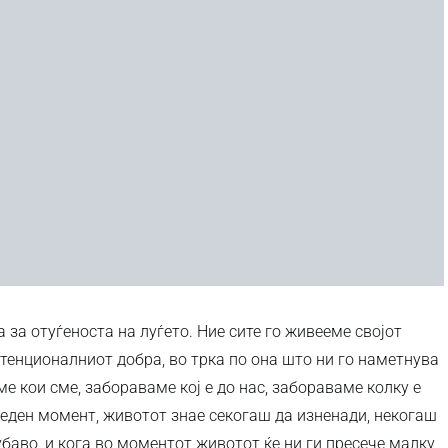
а за отуѓеноста на луѓето. Ние сите го живееме својот
стенционалниот добра, во трка по она што ни го наметнува
 кои сме, забораваме кој е до нас, забораваме колку е
о еден момент, животот знае секогаш да изненади, некогаш
убаво, и кога во моментот животот ќе ни ги пресече малку