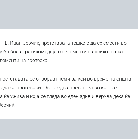
ТБ, Иван Јерчиќ, претставата тешко е да се смести во
ку би била трагикомедија со елементи на психолошка
лементи на гротеска.
 претставата се отвораат теми за кои во време на општа
 да се проговори. Ова е една претстава во која се
 ќе ужива и која се гледа во еден здив и верува дека ќе
Јерчиќ.