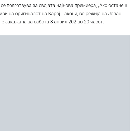
се подготвува за својата најнова премиера, „Ако останеш
иви на оригиналот на Карој Сакони, во режија на Јован
е закажана за сабота 8 април 202 во 20 часот.