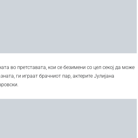
ата во претставата, кои се безимени со цел секој да може
азната, ги играат брачниот пар, актерите Јулијана
вровски.