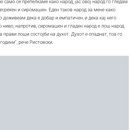
ие само се препелкаме како народ, јас овој народ го гледам
есреќен и сиромашен. Еден таков народ за мене како
 доживеам дека е добар и емпатичен, и дека кај него
 ниво, напротив, сиромашен и гладен народ е лош народ.
прави лоши состојби на духот. Духот е опаднат, тоа го
години“, рече Ристовски.