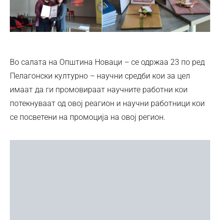
Во салата на Општина Новаци – се одржаа 23 по ред
Пелагонски културно – научни средби кои за цел
имаат да ги промовираат научните работни кои
потекнуваат од овој реагион и научни работници кои
се посветени на промоција на овој регион.