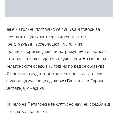
Веќе 23 години постојано се пишува и говори за
научните и културните достигнувања. Се
претставуваат археолошки, туристички,
правни,историски, јазични истражувања и анализи,
во зависност од пријавените учесници. Во склоп на
Пелагонските средби 18 години по ред се објавува
Зборник на трудови, во кои се тековно застапени
трудови од учесници од ширум Балканот и Европа,
Австалија, Америка.
На чело на Пелагонските културно научни средби е д-
р Весна Калпаковска.