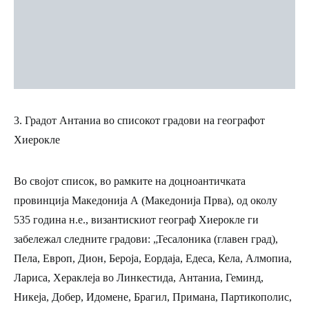
3. Градот Антаниа во списокот градови на географот
Хиерокле
Во својот список, во рамките на доцноантичката
провинција Македонија А (Македонија Прва), од околу
535 година н.е., византискиот географ Хиерокле ги
забележал следните градови: „Тесалоника (главен град),
Пела, Европ, Дион, Бероја, Еордаја, Едеса, Кела, Алмопиа,
Лариса, Хераклеја во Линкестида, Антаниа, Геминд,
Никеја, Добер, Идомене, Брагил, Примана, Партикополис,