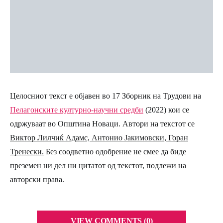
Целосниот текст е објавен во 17 Зборник на Трудови на
Пелагонските културно-научни средби
(2022) кои се
одржуваат во Општина Новаци. Автори на текстот се
Виктор Лилчиќ Адамс, Антонио Јакимовски, Горан
Тренески.
Без соодветно одобрение не смее да биде
преземен ни дел ни цитатот од текстот, подлежи на
авторски права.
VIEW COMMENTS (0)