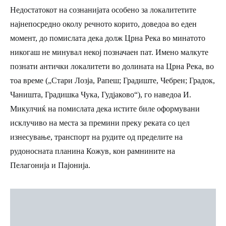
Недостатокот на сознанијата особено за локалитетите
најнепосредно околу речното корито, доведоа во еден
момент, до помислата дека долж Црна Река во минатото
никогаш не минувал некој позначаен пат. Имено малкуте
познати антички локалитети во долината на Црна Река, во
тоа време („Стари Лозја, Рапеш; Градиште, Чебрен; Градок,
Чаништa, Градишка Чука, Гудјаково“), го наведоа И.
Микулчиќ на помислата дека истите биле оформувани
исклучиво на места за премини преку реката со цел
изнесување, транспорт на рудите од пределите на
рудоносната планина Кожув, кон рамнините на
Пелагонија и Пајонија.