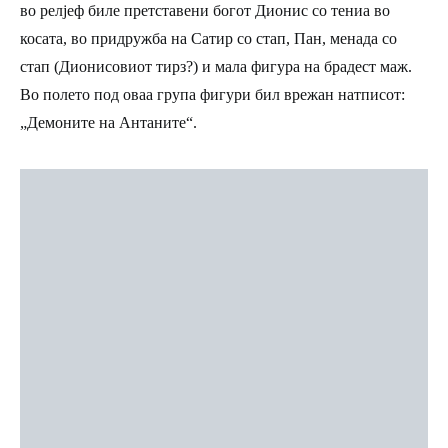
во релјеф биле претставени богот Дионис со тениа во
косата, во придружба на Сатир со стап, Пан, менада со
стап (Дионисовиот тирз?) и мала фигура на брадест маж.
Во полето под оваа група фигури бил врежан натписот:
„Демоните на Антаните“
.