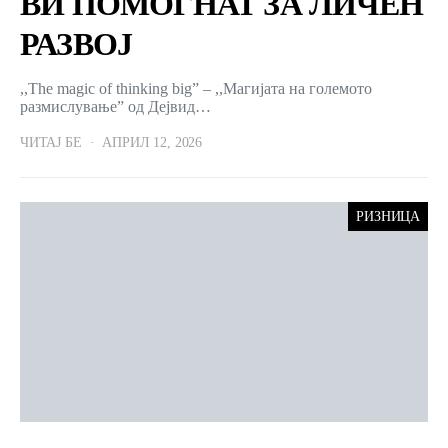
ВИ ПОМОГНАТ ЗА ЛИЧЕН
РАЗВОЈ
,,The magic of thinking big” – ,,Магијата на големото
размислување” од Дejвид…
ЧИТАЈ БЕ
АПРИЛ 12, 2026
РИЗНИЦА