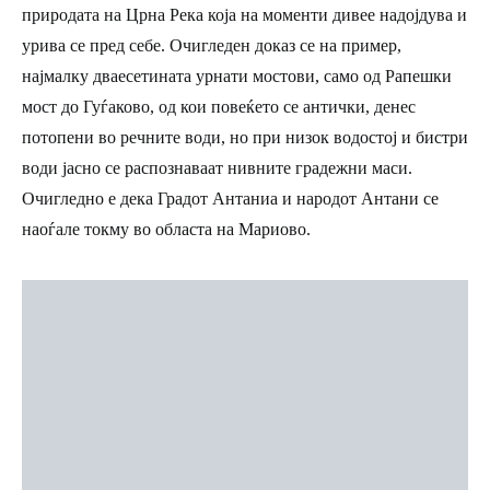
природата на Црна Река која на моменти дивее надојдува и
урива се пред себе. Очигледен доказ се на пример,
најмалку дваесетината урнати мостови, само од Рапешки
мост до Гуѓаково, од кои повеќето се антички, денес
потопени во речните води, но при низок водостој и бистри
води јасно се распознаваат нивните градежни маси.
Очигледно е дека Градот Антаниа и народот Антани се
наоѓале токму во областа на Мариово.