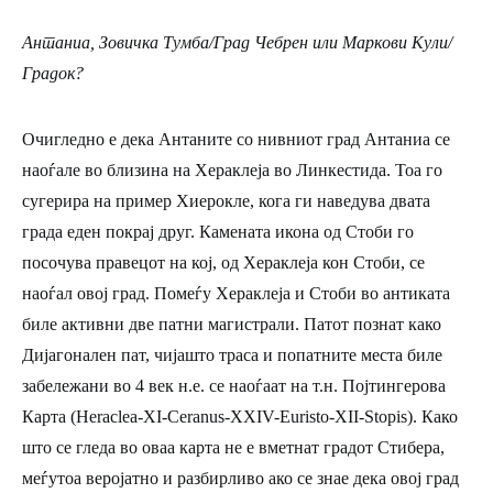
Антаниа, Зовичка Тумба/Град Чебрен или Маркови Кули/
Градок?
Очигледно е дека Антаните со нивниот град Антаниа се
наоѓале во близина на Хераклеја во Линкестида. Тоа го
сугерира на пример Хиерокле, кога ги наведува двата
града еден покрај друг. Камената икона од Стоби го
посочува правецот на кој, од Хераклеја кон Стоби, се
наоѓал овој град. Помеѓу Хераклеја и Стоби во антиката
биле активни две патни магистрали. Патот познат како
Дијагонален пат, чијашто траса и попатните места биле
забележани во 4 век н.е. се наоѓаат на т.н. Појтингерова
Карта (Heraclea-XI-Ceranus-XXIV-Euristo-XII-Stopis). Како
што се гледа во оваа карта не е вметнат градот
Стибера
,
меѓутоа веројатно и разбирливо ако се знае дека овој град