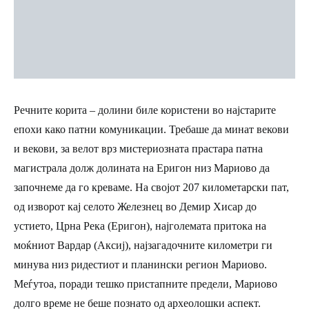
Речните корита – долини биле користени во најстарите
епохи како патни комуникации. Требаше да минат векови
и векови, за велот врз мистериозната прастара патна
магистрала долж долината на Еригон низ Мариово да
започнеме да го креваме. На својот 207 километарски пат,
од изворот кај селото Железнец во Демир Хисар до
устието, Црна Река (Еригон), најголемата притока на
моќниот Вардар (Аксиј), најзагадочните километри ги
минува низ ридестиот и планински регион Мариово.
Меѓутоа, поради тешко пристапните предели, Мариово
долго време не беше познато од археолошки аспект.