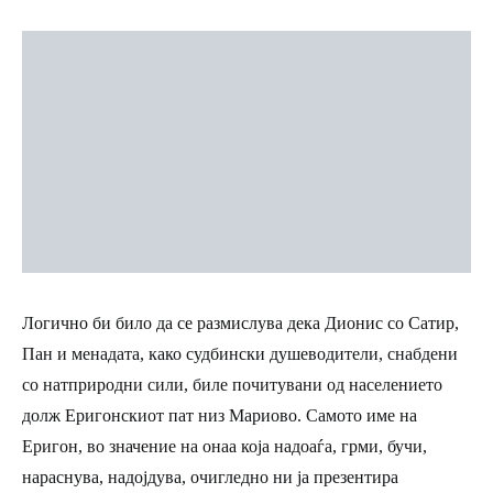
Логично би било да се размислува дека Дионис со Сатир,
Пан и менадата, како судбински душеводители, снабдени
со натприродни сили, биле почитувани од населението
долж Еригонскиот пат низ Мариово. Самото име на
Еригон, во значение на онаа која надоаѓа, грми, бучи,
нараснува, надојдува, очигледно ни ја презентира