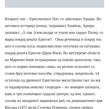
Вториот пат – Еригонскиот Пат, го забележал Аријан. Во
неговата историја (поход / војување) Анабаза, Аријан
запишал:
„А пак Александар се упати кон градот Пелиј, со
марш покрај реката Еригон“
. Оваа реченица и покрај тоа
што е сосема куса, недвосмислено посочува на патување
покрај реката Еригон (Црна Река). Во меѓувреме областа
на Мариово беше истражувана од повеќе археолози, така
што се појави поинаква слика, на регион исполнет со
голем број антички населби, утврдувања, некрополи, 14
остатоци од древниот Еригонски магистрален пат, на кој
се надоврзуваа неколку споредни – но значајни патишта,
како и три позначајни градски центри, од кои, едниот,
сосема на западниот мариовски раб, на доминантниот врв
Висока (1472 м) на Селечка Планина, според својата