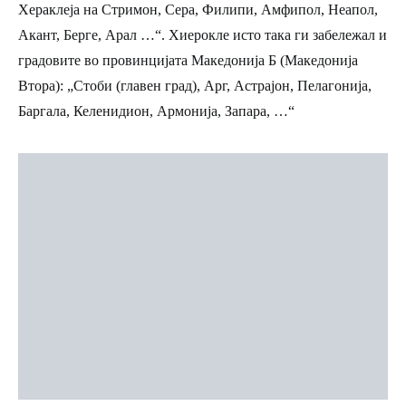
Хераклеја на Стримон, Сера, Филипи, Амфипол, Неапол,
Акант, Берге, Арал …“. Хиерокле исто така ги забележал и
градовите во провинцијата Македонија Б (Македонија
Втора): „Стоби (главен град), Арг, Астрајон, Пелагонија,
Баргала, Келенидион, Армонија, Запара, …“