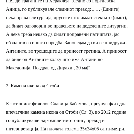
н.е., до граѓаните на Хераклеја, заедно со Ѓорѓиевска
Аница, го публикувале следниот превод:
„ … (Едните)
нека
прават литургија, другите што имаат стекнато (имот),
да бидат одговорни во правењето на доделените литургии.
А дека треба некако да бидат поправени патиштата, јас
обзнанив со општа наредба. Заповедам да ви се придружат
Антаните, во трошоците да принесат третина. А приносот
да биде од Антаните колку што има Антани во
Македонија. Поздрав од Дирахиј, 20 мај“
.
2. Камена икона од Стоби
Класичниот филолог Славица Бабамова, проучувајќи една
впечатлива камена икона од Стоби (Сл. 3), во 2012 година
го публикуваше најкомплетниот опис, превод и
интерпретација. На плочата голема 35х34х05 сантиметри,