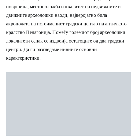
површина, местоположба и квалитет на недвижните и
движните археолошки наоди, најверојатно била
акрополата на истоимениот градски центар на античкото
кралство Пелагонија. Помеѓу големиот број археолошки
локалитети сепак се издвоија остатоците од два градски
центри. Да ги разгледаме нивните основни
карактеристики.