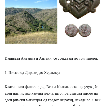
Имињата Антаниа и Антани, се среќаваат во три извори.
1. Писмо од Дирахиј до Хераклеја
Класичниот филолог, д-р Весна Калпаковска проучувајќи
еден натпис врз камена плоча, што претставува писмо на
еден римски магистрат од градот Дирахиј, некаде во 2. век