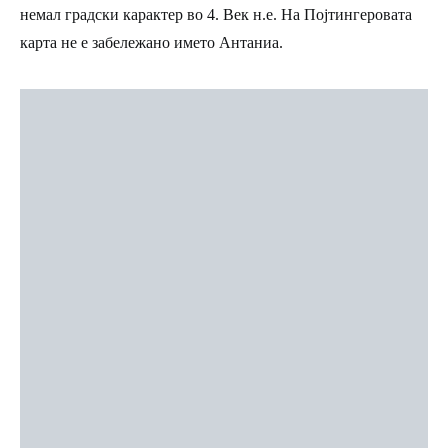
немал градски карактер во 4. Век н.е. На Појтингеровата
карта не е забележано името Антаниа.