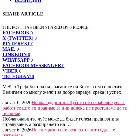
ВЕЛИГДЕН
SHARE ARTICLE
THE POST HAS BEEN SHARED BY
0
PEOPLE.
FACEBOOK
0
X (TWITTER)
0
PINTEREST
0
MAIL
0
LINKEDIN
0
WHATSAPP
0
FACEBOOK MESSENGER
0
VIBER
0
TELEGRAM
0
Мебло Трејд Битола на граѓаните на Битола им го честита
Велигден со многу желби за добро здравје, среќа и успех!
август 6, 2026
Неблагодарници: Луѓето не ги забележуваат
работите што ги правиме за нив додека не престанеме да ги
правиме
Неблагодарните луѓе може да бидат голем предизвик за
справување, а разбирањето на …
август 6, 2026
Не ги мрази сите рози затоа што една те
изгребала