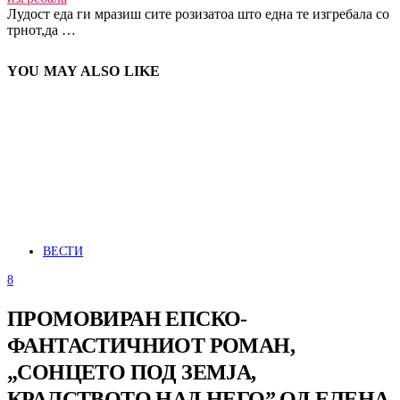
Лудост еда ги мразиш сите розизатоа што една те изгребала со
трнот,да …
YOU MAY ALSO LIKE
ВЕСТИ
8
ПРОМОВИРАН ЕПСКО-
ФАНТАСТИЧНИОТ РОМАН,
„СОНЦЕТО ПОД ЗЕМЈА,
КРАЛСТВОТО НАД НЕГО” ОД ЕЛЕНА