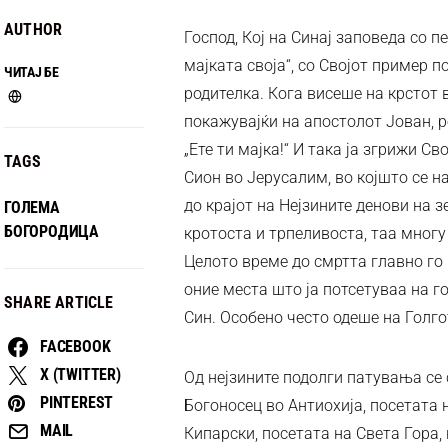
AUTHOR
Господ, Кој на Синај заповеда со п
мајката своја“, со Својот пример п
ЧИТАЈ БЕ
родителка. Кога висеше на крстот в
покажувајќи на апостолот Јован, ре
„Ете ти мајка!“ И така ја згрижи С
TAGS
Сион во Јерусалим, во којшто се н
до крајот на Нејзините денови на з
ГОЛЕМА
БОГОРОДИЦА
кротоста и трпеливоста, таа многу
Целото време до смртта главно го 
оние места што ја потсетуваа на г
SHARE ARTICLE
Син. Особено често одеше на Голго
FACEBOOK
X (TWITTER)
Од нејзините подолги патувања се 
PINTEREST
Богоносец во Антиохија, посетата 
MAIL
Кипарски, посетата на Света Гора,