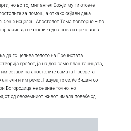
рти, но во тој миг ангел Божји му ги отсече
апостолите за помош, а откако објави дека
а, беше исцелен. Апостолот Тома повторно – по
тој начин да се открие една нова и преславна
ака да го целива телото на Пречистата
 отворија гробот, ја најдоа само плаштаницата,
р им се јави на апостолите самата Пресвета
нгели и им рече: „Радувајте се, ќе бидам со
кои Богородица не се знае точно, но
ајот од овоземниот живот имала повеќе од