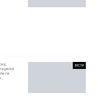
ска,
ВЕСТИ
итациски
ли ги
е…