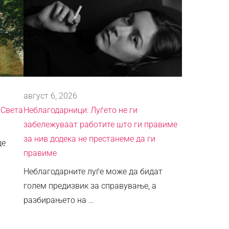
август 6, 2026
„Света
Неблагодарници: Луѓето не ги
забележуваат работите што ги правиме
за нив додека не престанеме да ги
де
правиме
Неблагодарните луѓе може да бидат
голем предизвик за справување, а
разбирањето на …