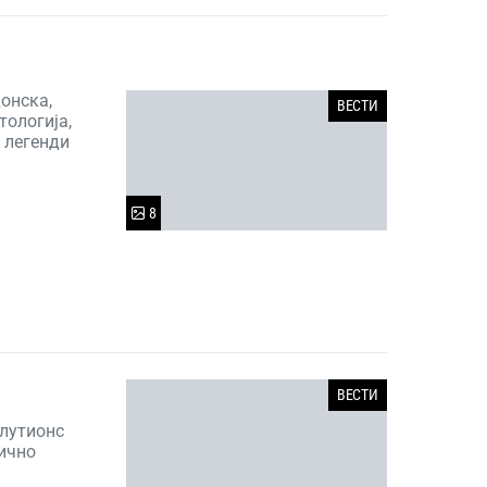
онска,
ВЕСТИ
тологија,
 легенди
8
ВЕСТИ
лутионс
лично