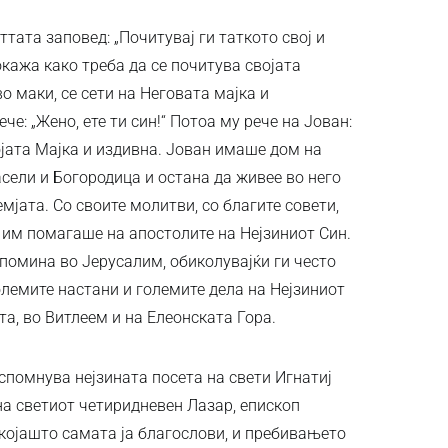
еттата заповед: „Почитувај ги таткото свој и
окажа како треба да се почитува својата
о маки, се сети на Неговата мајка и
че: „Жено, ете ти син!“ Потоа му рече на Јован:
војата Мајка и издивна. Јован имаше дом на
асели и Богородица и остана да живее во него
емјата. Со своите молитви, со благите совети,
 им помагаше на апостолите на Нејзиниот Син.
помина во Јерусалим, обиколувајќи ги често
олемите настани и големите дела на Нејзиниот
та, во Витлеем и на Елеонската Гора.
спомнува нејзината посета на свети Игнатиј
на светиот четиридневен Лазар, епископ
 којашто самата ја благослови, и пребивањето