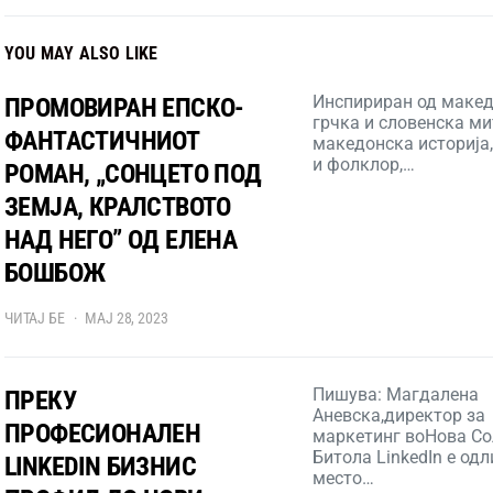
YOU MAY ALSO LIKE
Инспириран од макед
ПРОМОВИРАН ЕПСКО-
грчка и словенска ми
ФАНТАСТИЧНИОТ
македонска историја,
и фолклор,…
РОМАН, „СОНЦЕТО ПОД
ЗЕМЈА, КРАЛСТВОТО
НАД НЕГО” ОД ЕЛЕНА
БОШБОЖ
ЧИТАЈ БЕ
МАЈ 28, 2023
Пишува: Магдалена
ПРЕКУ
Аневска,директор за
ПРОФЕСИОНАЛЕН
маркетинг воНова Со
Битола LinkedIn е од
LINKEDIN БИЗНИС
место…