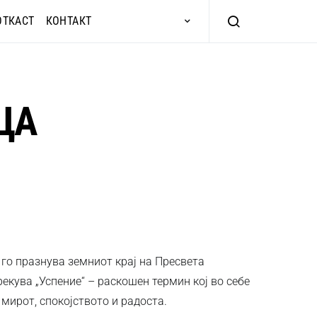
ОТКАСТ
КОНТАКТ
ИЦА
 го празнува земниот крај на Пресвета
рекува „Успение“ – раскошен термин кој во себе
 мирот, спокојството и радоста.