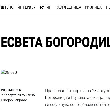
УШТЕНО
ИНТЕРВЈУ
БУТИН
РАЗГЛЕДНИЦА
РИЗНИЦА
П
РЕСВЕТА БОГОРОД
PUBLISHED ON
Православната црква на 28 август
27 август 2025, 09:36
Богородица и Нејзината смрт ја на
Europe/Belgrade
ги соединува сонот, блаженството,