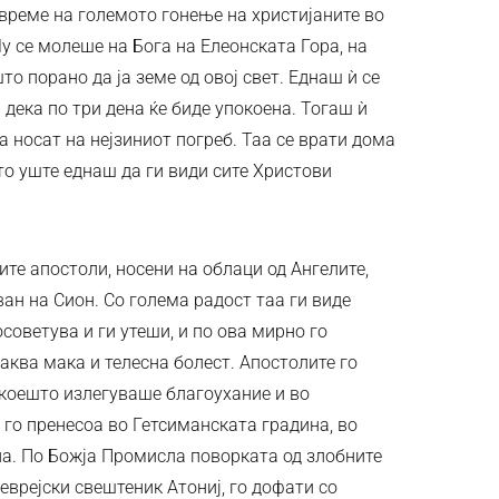
а време на големото гонење на христијаните во
у се молеше на Бога на Елеонската Гора, на
о порано да ја земе од овој свет. Еднаш ѝ се
 дека по три дена ќе биде упокоена. Тогаш ѝ
а носат на нејзиниот погреб. Таа се врати дома
то уште еднаш да ги види сите Христови
ите апостоли, носени на облаци од Ангелите,
ан на Сион. Со голема радост таа ги виде
осоветува и ги утеши, и по ова мирно го
каква мака и телесна болест. Апостолите го
д коешто излегуваше благоухание и во
го пренесоа во Гетсиманската градина, во
на. По Божја Промисла поворката од злобните
 еврејски свештеник Атониј, го дофати со