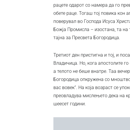
рацете одарот со намера да го прев
обете раце. Тогаш тој повика кон 
поверувал во Господа Исуса Христ
Божја Промисла – изостана, та на 
тајна за Пресвета Богородица.
Третиот ден пристигна и тој, и пос
Владичица. Но, кога апостолите го
а телото не беше внатре. Таа вече
Богородица опкружена со мноштво а
вас вовек“. На која возраст се упо
преовладува мислењето дека на кр
шеесет години.