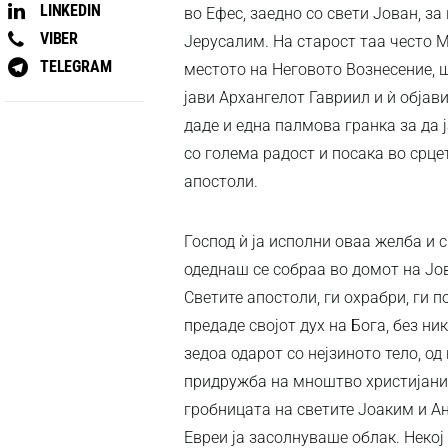
LINKEDIN
во Ефес, заедно со свети Јован, з
VIBER
Јерусалим. На старост таа често М
TELEGRAM
местото на Неговото Вознесение, шт
јави Архангелот Гавриил и ѝ објави
даде и една палмова гранка за да ј
со голема радост и посака во срце
апостоли.
Господ ѝ ја исполни оваа желба и с
одеднаш се собраа во домот на Јов
Светите апостоли, ги охрабри, ги п
предаде својот дух на Бога, без ни
зедоа одарот со нејзиното тело, о
придружба на мноштво христијани 
гробницата на светите Јоаким и А
Евреи ја засолнуваше облак. Некој