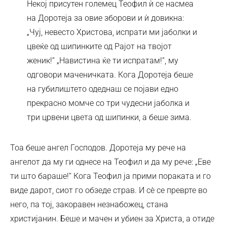
Некој присутен големец Теофил ѝ се насмеа
на Доротеја за овие зборови и ѝ довикна:
„Чуј, невесто Христова, испрати ми јаболки и
цвеќе од шипинките од Рајот на твојот
женик!“ „Навистина ќе ти испратам!“, му
одговори маченичката. Кога Доротеја беше
на губилиштето одеднаш се појави едно
прекрасно момче со три чудесни јаболка и
три црвени цвета од шипинки, а беше зима.
Тоа беше ангел Господов. Доротеја му рече на
ангелот да му ги однесе на Теофил и да му рече: „Еве
ти што бараше!“ Кога Теофил ја прими пораката и го
виде дарот, сиот го обзеде страв. И сè се преврте во
него, па тој, закоравен незнабожец, стана
христијанин. Беше и мачен и убиен за Христа, а отиде