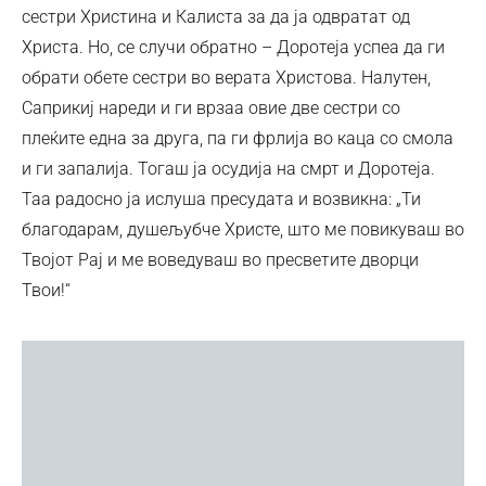
сестри Христина и Калиста за да ја одвратат од
Христа. Но, се случи обратно – Доротеја успеа да ги
обрати обете сестри во верата Христова. Налутен,
Саприкиј нареди и ги врзаа овие две сестри со
плеќите една за друга, па ги фрлија во каца со смола
и ги запалија. Тогаш ја осудија на смрт и Доротеја.
Таа радосно ја ислуша пресудата и возвикна: „Ти
благодарам, душељубче Христе, што ме повикуваш во
Твојот Рај и ме воведуваш во пресветите дворци
Твои!“