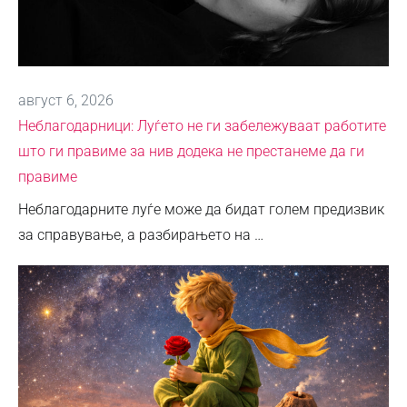
август 6, 2026
Неблагодарници: Луѓето не ги забележуваат работите
што ги правиме за нив додека не престанеме да ги
правиме
Неблагодарните луѓе може да бидат голем предизвик
за справување, а разбирањето на …