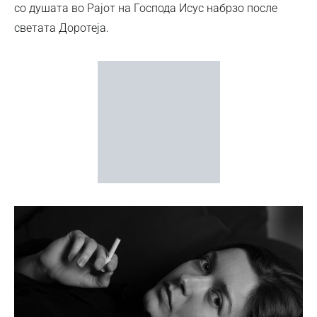
со душата во Рајот на Господа Исус набрзо после
светата Доротеја.