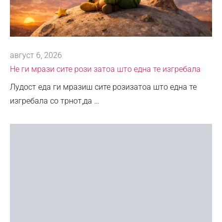
август 6, 2026
Не ги мрази сите рози затоа што една те изгребала
Лудост еда ги мразиш сите розизатоа што една те
изгребала со трнот,да …