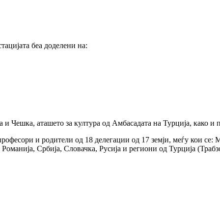
ацијата беа доделени на:
а и Чешка, аташето за култура од Амбасадата на Турција, како и
професори и родители од 18 делегации од 17 земји, меѓу кои се: 
 Романија, Србија, Словачка, Русија и региони од Турција (Трабз