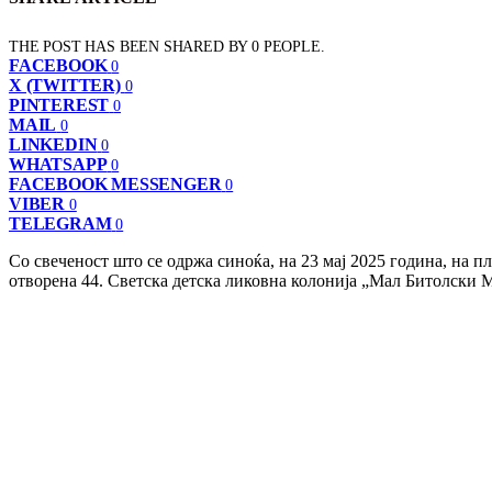
THE POST HAS BEEN SHARED BY
0
PEOPLE.
FACEBOOK
0
X (TWITTER)
0
PINTEREST
0
MAIL
0
LINKEDIN
0
WHATSAPP
0
FACEBOOK MESSENGER
0
VIBER
0
TELEGRAM
0
Со свеченост што се одржа синоќа, на 23 мај 2025 година, на 
отворена 44. Светска детска ликовна колонија „Мал Битолски 