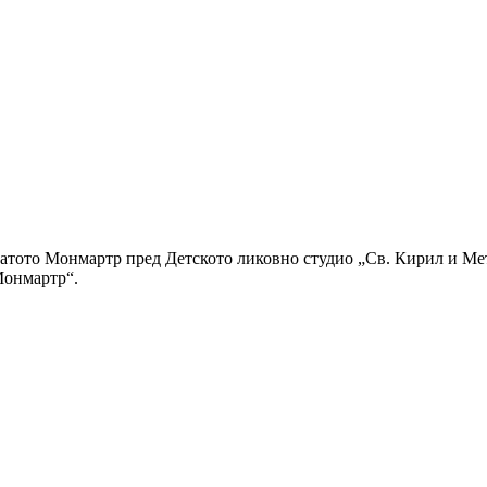
платото Монмартр пред Детското ликовно студио „Св. Кирил и Мет
Монмартр“.