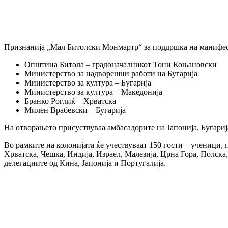
Признанија „Мал Битолски Монмартр“ за поддршка на манифест
Општина Битола – градоначалникот Тони Коњановски
Министерство за надворешни работи на Бугарија
Министерство за култура – Бугарија
Министерство за култура – Македонија
Бранко Роглиќ – Хрватска
Милен Врабевски – Бугарија
На отворањето присуствуваа амбасадорите на Јапонија, Бугариј
Во рамките на колонијата ќе учествуваат 150 гости – ученици, 
Хрватска, Чешка, Индија, Израел, Малезија, Црна Гора, Полска,
делегациите од Кина, Јапонија и Португалија.