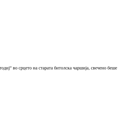
одиј“ во срцето на старата битолска чаршија, свечено беше