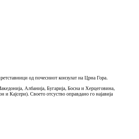
 претставници од почесниот конзулат на Црна Гора.
Македонија, Албанија, Бугарија, Босна и Херцеговина,
он и Кајсери). Своето отсуство оправдано го најавија