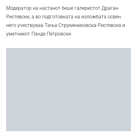
Модератор на настанот беше галеристот Драган
Ристевски, а во подготовката на изложбата освен
него учествуваа Тања Струмениковска-Ристевска и
уметникот Панде Петровски.