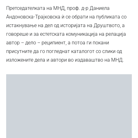
Претседателката на МНД, проф. д-р Даниела
Андоновска-Трајковска ѝ се обрати на публиката со
истакнување на дел од историјата на Друштвото, а
говореше и за естетската комуникација на релација
автор – дело – реципиент, а потоа ги покани
присутните да го погледнат каталогот со слики од
изложените дела и автори во издаваштво на МНД.