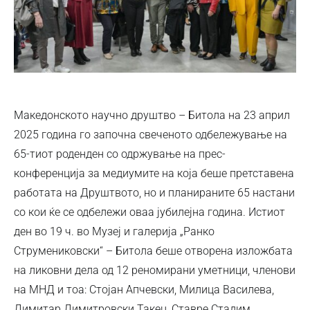
Македонското научно друштво – Битола на 23 април
2025 година го започна свеченото одбележување на
65-тиот роденден со одржување на прес-
конференција за медиумите на која беше претставена
работата на Друштвото, но и планираните 65 настани
со кои ќе се одбележи оваа јубилејна година. Истиот
ден во 19 ч. во Музеј и галерија „Ранко
Струмениковски“ – Битола беше отворена изложбата
на ликовни дела од 12 реномирани уметници, членови
на МНД и тоа: Стојан Апчевски, Милица Василева,
Димитар Димитровски Такец, Ставре Стадим