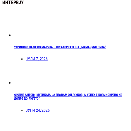
ИНТЕРВЈУ
УТРИНСКО КАФЕ СО МАРИЈА – КРЕАТОРКАТА НА „МАМА (МИ) ЧИТА“
ЈУЛИ 7, 2026
ФИЛИП АНГОВ: „МУЗИКАТА ЈА ПРАВАМ ОД ЉУБОВ, А УСПЕХ Е КОГА ИСКРЕНО ЌЕ
ДОПРЕ ДО ЛУЃЕТО“
ЈУНИ 24, 2026