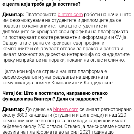
е целта која треба да ја постигне?
Димитар:
Платформата
bintern.com
работи на начин што
им овозможуваме на студентите и дипломците да се
поврзат со компаниите, така што студентите и
дипломците си креираат свои профили на платформата
ги поставуваат своите релевантни информации и CV-ја.
Од другата страна си креираат свој профил и
компаниите и објавуваат огласи за пракса и работа и
имаат можност за директна интеракција со кандидатите
преку испраќање на пораки, покани на оглас и слично.
Целта кон која се стреми нашата платформа е
овозможување и унапредување на директната
комуникација помеѓу Компаниите и Кандидатите.
Читај бе: Што е постигнато, направено откако
функционира Бинтерн? Дали си задоволен?
Димитар:
До денес на
bintern.com
се имаат регистрирано
околу 3800 кандидати (студенти и дипломци) и над 220
компании кои се во потрага по млади кадри кои имаат
објавено околу 250 огласи. Откако ја лансиравме новата
верзија на платформата во април 2021 година до