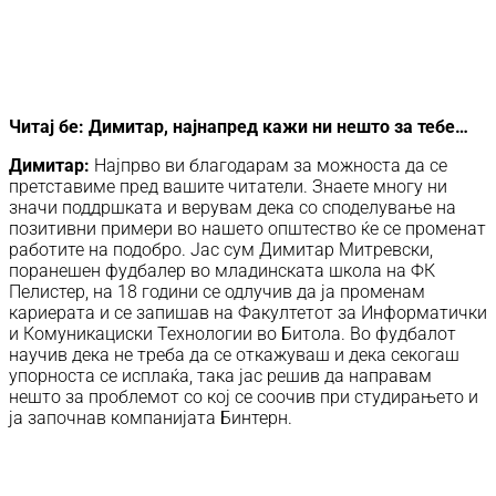
Читај бе: Димитар, најнапред кажи ни нешто за тебе…
Димитар:
Најпрво ви благодарам за можноста да се
претставиме пред вашите читатели. Знаете многу ни
значи поддршката и верувам дека со споделување на
позитивни примери во нашето општество ќе се променат
работите на подобро. Јас сум Димитар Митревски,
поранешен фудбалер во младинската школа на ФК
Пелистер, на 18 години се одлучив да ја променам
кариерата и се запишав на Факултетот за Информатички
и Комуникациски Технологии во Битола. Во фудбалот
научив дека не треба да се откажуваш и дека секогаш
упорноста се исплаќа, така јас решив да направам
нешто за проблемот со кој се соочив при студирањето и
ја започнав компанијата Бинтерн.