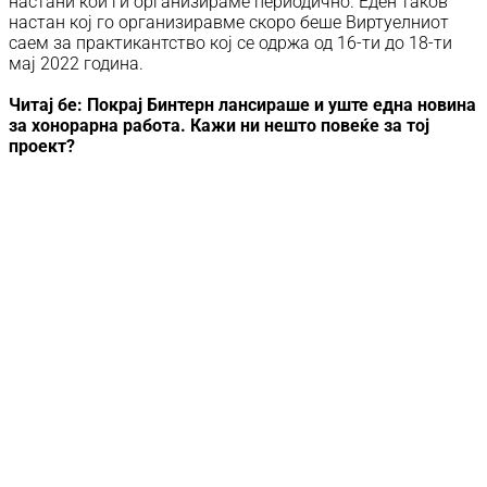
настани кои ги организираме периодично. Еден таков
настан кој го организиравме скоро беше Виртуелниот
саем за практикантство кој се одржа од 16-ти до 18-ти
мај 2022 година.
Читај бе: Покрај Бинтерн лансираше и уште една новина
за хонорарна работа. Кажи ни нешто повеќе за тој
проект?