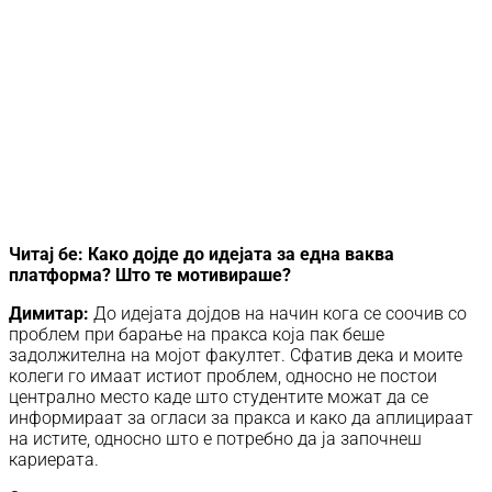
Читај бе: Како дојде до идејата за една ваква
платформа? Што те мотивираше?
Димитар:
До идејата дојдов на начин кога се соочив со
проблем при барање на пракса која пак беше
задолжителна на мојот факултет. Сфатив дека и моите
колеги го имаат истиот проблем, односно не постои
централно место каде што студентите можат да се
информираат за огласи за пракса и како да аплицираат
на истите, односно што е потребно да ја започнеш
кариерата.