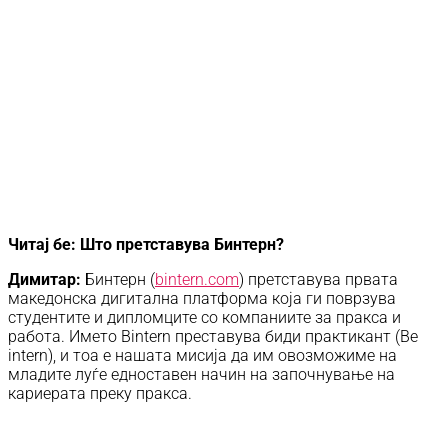
Читај бе: Што претставува Бинтерн?
Димитар:
Бинтерн (
bintern.com
) претставува првата
македонска дигитална платформа која ги поврзува
студентите и дипломците со компаниите за пракса и
работа. Името Bintern преставува биди практикант (Be
intern), и тоа е нашата мисија да им овозможиме на
младите луѓе едноставен начин на започнување на
кариерата преку пракса.