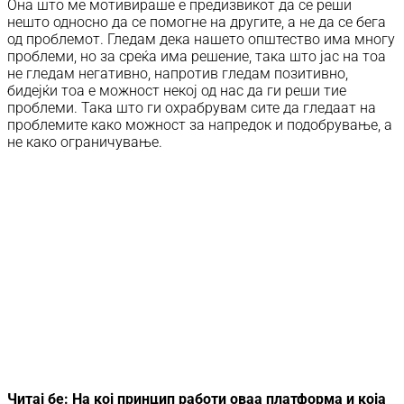
Она што ме мотивираше е предизвикот да се реши
нешто односно да се помогне на другите, а не да се бега
од проблемот. Гледам дека нашето општество има многу
проблеми, но за среќа има решение, така што јас на тоа
не гледам негативно, напротив гледам позитивно,
бидејќи тоа е можност некој од нас да ги реши тие
проблеми. Така што ги охрабрувам сите да гледаат на
проблемите како можност за напредок и подобрување, а
не како ограничување.
Читај бе: На кој принцип работи оваа платформа и која