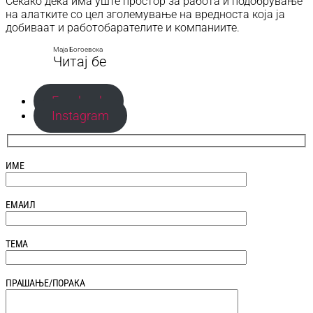
Секако дека има уште простор за работа и подобрување
на алатките со цел зголемување на вредноста која ја
добиваат и работобарателите и компаниите.
Маја Богоевска
Читај бе
Facebook
Instagram
ИМЕ
ЕМАИЛ
ТЕМА
ПРАШАЊЕ/ПОРАКА