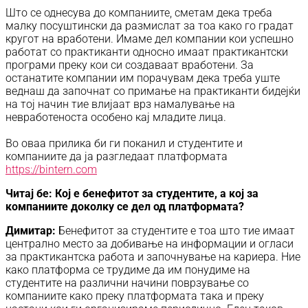
Што се однесува до компаниите, сметам дека треба
малку посуштински да размислат за тоа како го градат
кругот на вработени. Имаме дел компании кои успешно
работат со практиканти односно имаат практикантски
програми преку кои си создаваат вработени. За
останатите компании им порачувам дека треба уште
веднаш да започнат со примање на практиканти бидејќи
на тој начин тие влијаат врз намалување на
невработеноста особено кај младите лица.
Во оваа прилика би ги поканил и студентите и
компаниите да ја разгледаат платформата
https://bintern.com
Читај бе: Кој е бенефитот за студентите, а кој за
компаниите доколку се дел од платформата?
Димитар:
Бенефитот за студентите е тоа што тие имаат
централно место за добивање на информации и огласи
за практикантска работа и започнување на кариера. Ние
како платформа се трудиме да им понудиме на
студентите на различни начини поврзување со
компаниите како преку платформата така и преку