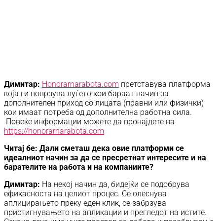
Димитар:
Honorarnarabota.com
претставува платформа
која ги поврзува луѓето кои бараат начин за
дополнителен приход со лицата (правни или физички)
кои имаат потреба од дополнителна работна сила.
Повеќе информации можете да пронајдете на
https://honorarnarabota.com
Читај бе: Дали сметаш дека овие платформи се
идеалниот начин за да се пресретнат интересите и на
барателите на работа и на компаниите?
Димитар:
На некој начин да, бидејќи се подобрува
ефикасноста на целиот процес. Се олеснува
аплицирањето преку еден клик, се забрзува
пристигнувањето на апликации и прегледот на истите.