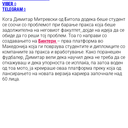
VIBER
0
TELEGRAM
0
Кога Димитар Митревски од Битола додека беше студент
се соочи со проблемот при барање пракса која беше
задолжителна на неговиот факултет, дојде на идеја да се
обиде да го реши тој проблем. Тоа го направи со
создавањето на
Бинтерн
– прва платформа во
Македонија која ги поврзува студентите и дипломците со
компаниите за пракса и вработување. Како поранешен
фудбалер, Димитар вели дека научил дека не треба да се
откажуваш и дека упорноста се исплаќа, па затоа воден
од тоа мото, ја креираше оваа платформа преку која од
лансирањето на новата верзија кариера започнале над
60 лица.