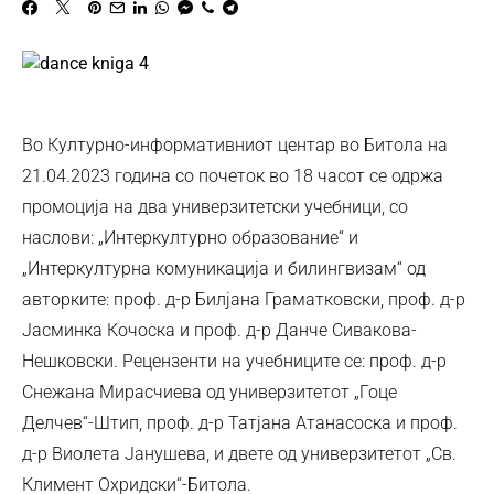
Во Културно-информативниот центар во Битола на
21.04.2023 година со почеток во 18 часот се одржа
промоција на два универзитетски учебници, со
наслови: „Интеркултурно образование“ и
„Интеркултурна комуникација и билингвизам“ од
авторките: проф. д-р Билјана Граматковски, проф. д-р
Јасминка Кочоска и проф. д-р Данче Сивакова-
Нешковски. Рецензенти на учебниците се: проф. д-р
Снежана Мирасчиева од универзитетот „Гоце
Делчев“-Штип, проф. д-р Татјана Атанасоска и проф.
д-р Виолета Јанушева, и двете од универзитетот „Св.
Климент Охридски“-Битола.