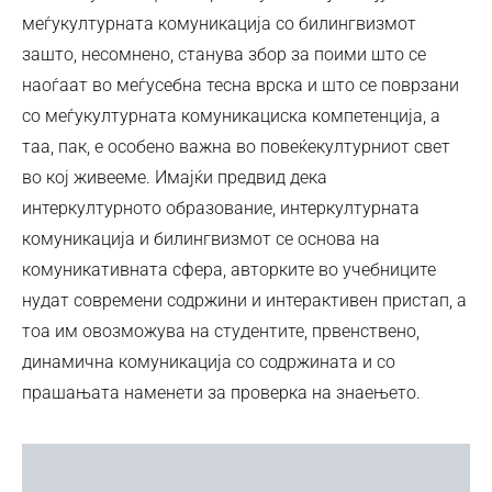
меѓукултурната комуникација со билингвизмот
зашто, несомнено, станува збор за поими што се
наоѓаат во меѓусебна тесна врска и што се поврзани
со меѓукултурната комуникациска компетенција, а
таа, пак, е особено важна во повеќекултурниот свет
во кој живееме. Имајќи предвид дека
интеркултурното образование, интеркултурната
комуникација и билингвизмот се основа на
комуникативната сфера, авторките во учебниците
нудат современи содржини и интерактивен пристап, а
тоа им овозможува на студентите, првенствено,
динамична комуникација со содржината и со
прашањата наменети за проверка на знаењето.