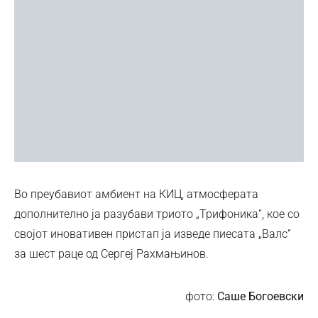
Во преубавиот амбиент на КИЦ, атмосферата
дополнително ја разубави триото „Трифоника“, кое со
својот иновативен пристап ја изведе пиесата „Валс“
за шест раце од Сергеј Рахмањинов.
фото:
Саше Богоевски