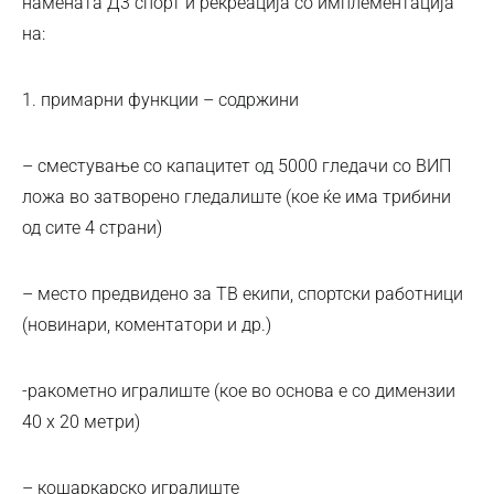
намената Д3 спорт и рекреација со имплементација
на:
1. примарни функции – содржини
– сместување со капацитет од 5000 гледачи со ВИП
ложа во затворено гледалиште (кое ќе има трибини
од сите 4 страни)
– место предвидено за ТВ екипи, спортски работници
(новинари, коментатори и др.)
-ракометно игралиште (кое во основа е со димензии
40 х 20 метри)
– кошаркарско игралиште