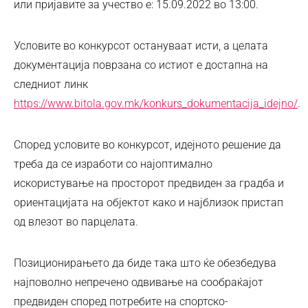
или пријавите за учество е: 15.09.2022 во 13:00.
Условите во конкурсот остануваат исти, а целата
документација поврзана со истиот е достапна на
следниот линк
https://www.bitola.gov.mk/konkurs_dokumentacija_idejno/
.
Според условите во конкурсот, идејното решение да
треба да се изработи со најоптимално
искористување на просторот предвиден за градба и
ориентацијата на објектот како и најблизок пристап
од влезот во парцелата.
Позиционирањето да биде така што ќе обезбедува
најповолно непречено одвивање на сообраќајот
предвиден според потребите на спортско-