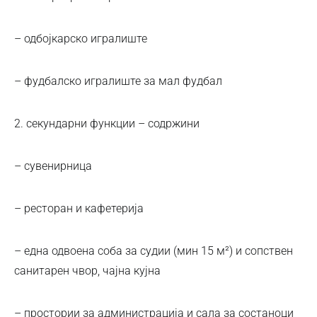
– одбојкарско игралиште
– фудбалско игралиште за мал фудбал
2. секундарни функции – содржини
– сувенирница
– ресторан и кафетерија
– една одвоена соба за судии (мин 15 м²) и сопствен
санитарен чвор, чајна кујна
– простории за администрација и сала за состаноци