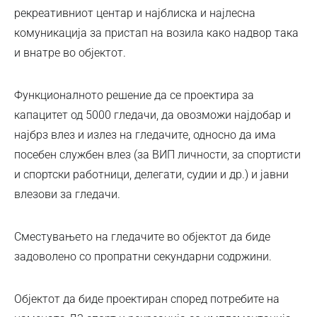
рекреативниот центар и најблиска и најлесна
комуникација за пристап на возила како надвор така
и внатре во објектот.
Функционалното решение да се проектира за
капацитет од 5000 гледачи, да овозможи најдобар и
најбрз влез и излез на гледачите, односно да има
посебен службен влез (за ВИП личности, за спортисти
и спортски работници, делегати, судии и др.) и јавни
влезови за гледачи.
Сместувањето на гледачите во објектот да биде
задоволено со пропратни секундарни содржини.
Објектот да биде проектиран според потребите на