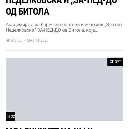
НЕДЕЛКОВСКА И „ЗА-НЕД-ДО”
ОД БИТОЛА
Академијата за боречки спортови и вештини „Златко
Неделковски” ЗА-НЕД-ДО од Битола, која…
ЧИТАЈ БЕ
МАЈ 14, 2023
СПОРТ
32