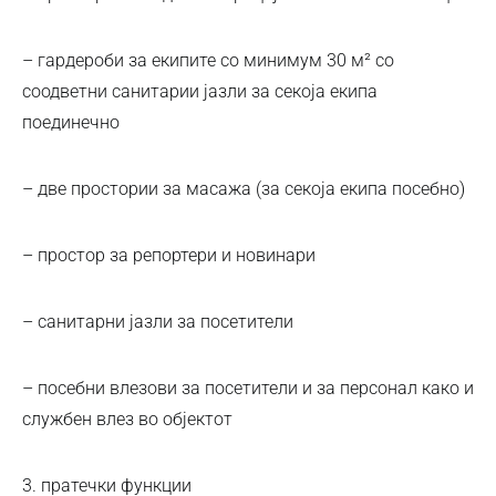
– гардероби за екипите со минимум 30 м² со
соодветни санитарии јазли за секоја екипа
поединечно
– две простории за масажа (за секоја екипа посебно)
– простор за репортери и новинари
– санитарни јазли за посетители
– посебни влезови за посетители и за персонал како и
службен влез во објектот
3. пратечки функции