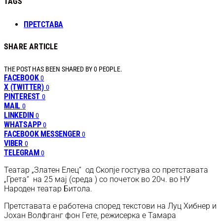
TAGS
ПРЕТСТАВА
SHARE ARTICLE
THE POST HAS BEEN SHARED BY
0
PEOPLE.
FACEBOOK
0
X (TWITTER)
0
PINTEREST
0
MAIL
0
LINKEDIN
0
WHATSAPP
0
FACEBOOK MESSENGER
0
VIBER
0
TELEGRAM
0
Театар „Златен Елец“ од Скопје гостува со претставата
„Грета“ на 25 мај (среда ) со почеток во 20ч. во НУ
Народен театар Битола.
Претставата е работена според текстови на Луц Хибнер и
Јохан Волфганг фон Гете, режисерка е Тамара