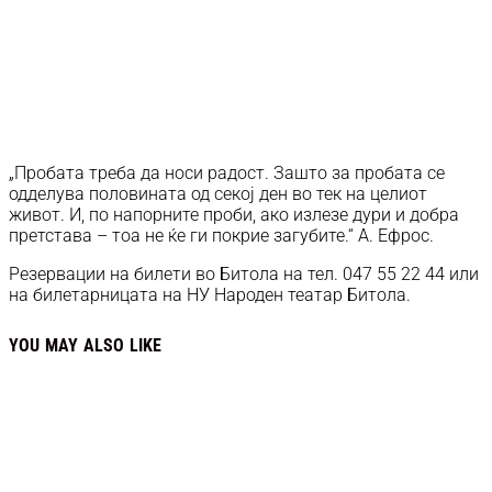
„Пробата треба да носи радост. Зашто за пробата се
одделува половината од секој ден во тек на целиот
живот. И, по напорните проби, ако излезе дури и добра
претстава – тоа не ќе ги покрие загубите.“ А. Ефрос.
Резервации на билети во Битола на тел. 047 55 22 44 или
на билетарницата на НУ Народен театар Битола.
YOU MAY ALSO LIKE