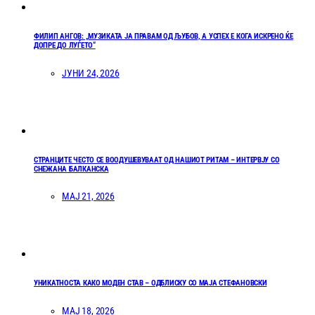
ФИЛИП АНГОВ: „МУЗИКАТА ЈА ПРАВАМ ОД ЉУБОВ, А УСПЕХ Е КОГА ИСКРЕНО ЌЕ
ДОПРЕ ДО ЛУЃЕТО“
ЈУНИ 24, 2026
СТРАНЦИТЕ ЧЕСТО СЕ ВООДУШЕВУВААТ ОД НАШИОТ РИТАМ – ИНТЕРВЈУ СО
СНЕЖАНА БАЛКАНСКА
МАЈ 21, 2026
УНИКАТНОСТА КАКО МОДЕН СТАВ – ОДБЛИСКУ СО МАЈА СТЕФАНОВСКИ
МАЈ 18, 2026